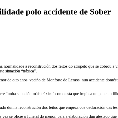
ilidade polo accidente de Sober
normalidade a reconstrución dos feitos do atropelo que se cobrou a vi
te situación “tráxica”.
nor de oito anos, veciño de Monforte de Lemos, nun accidente doméstic
re “unha situación máis tráxica” como esta que implica un pai e un fill
do dunha reconstrución dos feitos que empeza coa declaración das test
a vez se oficie o funeral do menor, para a elaboración dun atestado qu