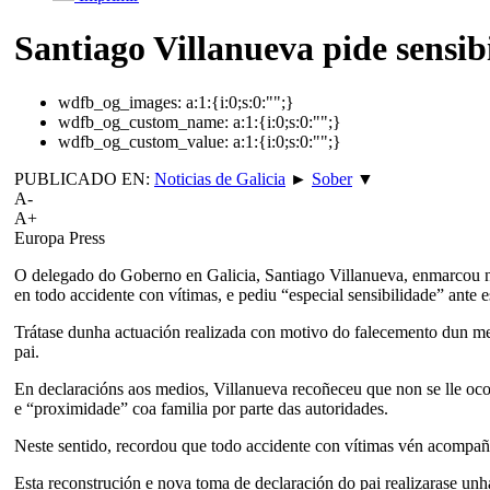
Santiago Villanueva pide sensib
wdfb_og_images:
a:1:{i:0;s:0:"";}
wdfb_og_custom_name:
a:1:{i:0;s:0:"";}
wdfb_og_custom_value:
a:1:{i:0;s:0:"";}
PUBLICADO EN:
Noticias de Galicia
►
Sober
▼
A-
A+
Europa Press
O delegado do Goberno en Galicia, Santiago Villanueva, enmarcou na 
en todo accidente con vítimas, e pediu “especial sensibilidade” ante es
Trátase dunha actuación realizada con motivo do falecemento dun me
pai.
En declaracións aos medios, Villanueva recoñeceu que non se lle ocor
e “proximidade” coa familia por parte das autoridades.
Neste sentido, recordou que todo accidente con vítimas vén acompaña
Esta reconstrución e nova toma de declaración do pai realizarase unh