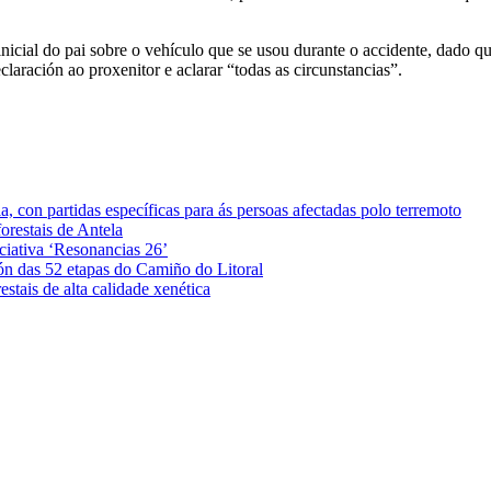
inicial do pai sobre o vehículo que se usou durante o accidente, dado 
laración ao proxenitor e aclarar “todas as circunstancias”.
 con partidas específicas para ás persoas afectadas polo terremoto
orestais de Antela
iciativa ‘Resonancias 26’
ón das 52 etapas do Camiño do Litoral
stais de alta calidade xenética