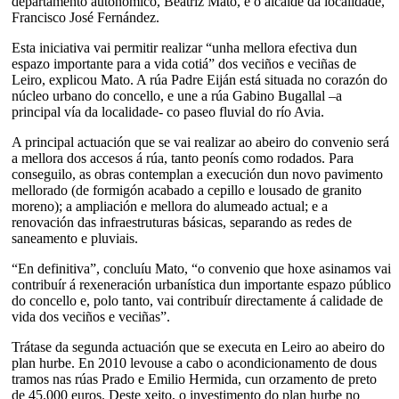
departamento autonómico, Beatriz Mato, e o alcalde da localidade,
Francisco José Fernández.
Esta iniciativa vai permitir realizar “unha mellora efectiva dun
espazo importante para a vida cotiá” dos veciños e veciñas de
Leiro, explicou Mato. A rúa Padre Eiján está situada no corazón do
núcleo urbano do concello, e une a rúa Gabino Bugallal –a
principal vía da localidade- co paseo fluvial do río Avia.
A principal actuación que se vai realizar ao abeiro do convenio será
a mellora dos accesos á rúa, tanto peonís como rodados. Para
conseguilo, as obras contemplan a execución dun novo pavimento
mellorado (de formigón acabado a cepillo e lousado de granito
moreno); a ampliación e mellora do alumeado actual; e a
renovación das infraestruturas básicas, separando as redes de
saneamento e pluviais.
“En definitiva”, concluíu Mato, “o convenio que hoxe asinamos vai
contribuír á rexeneración urbanística dun importante espazo público
do concello e, polo tanto, vai contribuír directamente á calidade de
vida dos veciños e veciñas”.
Trátase da segunda actuación que se executa en Leiro ao abeiro do
plan hurbe. En 2010 levouse a cabo o acondicionamento de dous
tramos nas rúas Prado e Emilio Hermida, cun orzamento de preto
de 45.000 euros. Deste xeito, o investimento do plan hurbe no