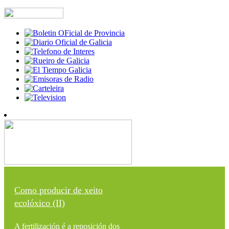
Como producir de xeito
ecolóxico (II)
A fertilización é a reposición dos