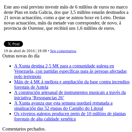
Este ano está previsto investir máis de 6 millóns de euros no marco
deste Plan en toda Galicia, dos que 3,5 millóns estarán destinados a
21 novas actuacións, como a que se asinou hoxe en Leiro. Destas
novas actuacións, máis da metade van corresponder, de novo, á
provincia de Ourense, que recibirá uns 1,6 millóns de euros.
19 de abril de 2016 | 18:08 •
Sen comentarios
Outras novas do día
A Xunta destina 2,5 M€ para a comunidade galega en
Venezuela, con partidas específicas para ás persoas afectadas
polo terremoto
Máis de 4 M€ á mellora e ampliación da base contra incendios
forestais de Antela
A construción artesanal de instrumentos musicais a través da
iniciativa ‘Resonancias 26’
A Xunta avanza que esta semana quedará rematada a
sinalización das 52 etapas do Camiño do Litoral
Os viveiros galegos producen preto de 10 millóns de plantas
forestais de alta calidade xenética
Comentarios pechados.