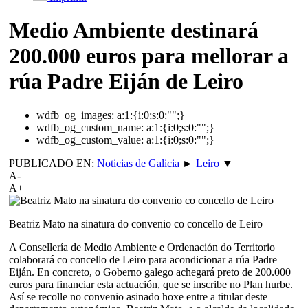
Medio Ambiente destinará
200.000 euros para mellorar a
rúa Padre Eiján de Leiro
wdfb_og_images:
a:1:{i:0;s:0:"";}
wdfb_og_custom_name:
a:1:{i:0;s:0:"";}
wdfb_og_custom_value:
a:1:{i:0;s:0:"";}
PUBLICADO EN:
Noticias de Galicia
►
Leiro
▼
A-
A+
Beatriz Mato na sinatura do convenio co concello de Leiro
A Consellería de Medio Ambiente e Ordenación do Territorio
colaborará co concello de Leiro para acondicionar a rúa Padre
Eiján. En concreto, o Goberno galego achegará preto de 200.000
euros para financiar esta actuación, que se inscribe no Plan hurbe.
Así se recolle no convenio asinado hoxe entre a titular deste