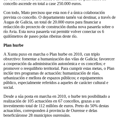
concello ascende en total a case 250.000 euros.
Con todo, Mato precisou que esta non é a única colaboración
prevista co concello. O departamento tamén vai destinar, a través de
Augas de Galicia, un total de 20.000 euros para financiar a
redacción do proxecto de construción dunha nova pasarela sobre o
río Avia. Esta nova pasarela vai permitir volver conectar os 6
quilómetros de paseo polas ribeiras deste río.
Plan hurbe
A Xunta puxo en marcha o Plan hurbe en 2010, cun triplo
obxectivo: fomentar a humanización das vilas de Galicia; favorecer
a cooperación da administración autonómica e os concellos; e
promover o reequilibrio territorial. Para cumprir estas metas, o Plan
inclúe tres programas de actuación: humanización de rúas,
urbanización e mellora de espazos públicos; e equipamentos
público, especialmente referidos a aqueles de carácter cultural e
social.
Desde a súa posta en marcha en 2010, o hurbe ten posibilitado a
realización de 105 actuacións en 67 concellos, grazas a un
investimento total de 112 millóns de euros. Preto do 50% destas
actuacións, corresponden á provincia de Ourense e delas
beneficiáronse 28 municipios ourensáns.