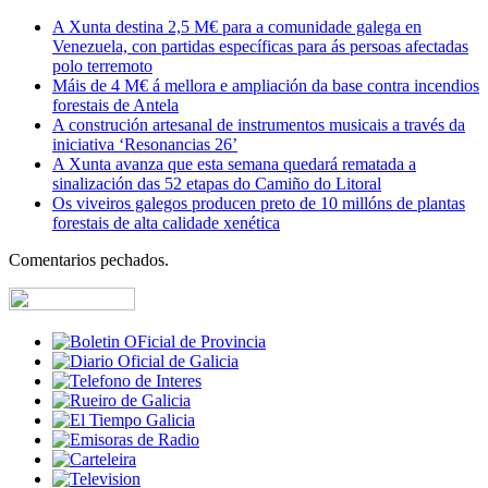
A Xunta destina 2,5 M€ para a comunidade galega en
Venezuela, con partidas específicas para ás persoas afectadas
polo terremoto
Máis de 4 M€ á mellora e ampliación da base contra incendios
forestais de Antela
A construción artesanal de instrumentos musicais a través da
iniciativa ‘Resonancias 26’
A Xunta avanza que esta semana quedará rematada a
sinalización das 52 etapas do Camiño do Litoral
Os viveiros galegos producen preto de 10 millóns de plantas
forestais de alta calidade xenética
Comentarios pechados.