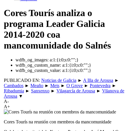
Cores Tourís analiza o
programa Leader Galicia
2014-2020 coa
mancomunidade do Salnés
wdfb_og_images:
a:1:{i:0;s:0:"";}
wdfb_og_custom_name:
a:1:{i:0;s:0:"";}
wdfb_og_custom_value:
a:1:{i:0;s:0:"";}
PUBLICADO EN:
Noticias de Galicia
►
A Illa de Arousa
►
Cambados
►
Meaño
►
Meis
►
O Grove
►
Pontevedra
►
Ribadumia
►
Sanxenxo
►
Vilagarcía de Arousa
►
Vilanova de
Arousa
▼
A-
A+
Cores Tourís na reunión con membros da mancomunidade