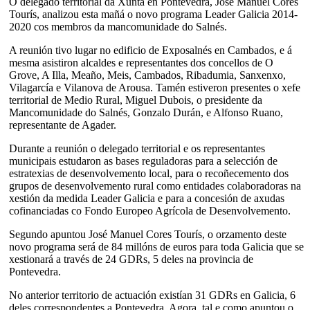
O delegado territorial da Xunta en Pontevedra, José Manuel Cores
Tourís, analizou esta mañá o novo programa Leader Galicia 2014-
2020 cos membros da mancomunidade do Salnés.
A reunión tivo lugar no edificio de Exposalnés en Cambados, e á
mesma asistiron alcaldes e representantes dos concellos de O
Grove, A Illa, Meaño, Meis, Cambados, Ribadumia, Sanxenxo,
Vilagarcía e Vilanova de Arousa. Tamén estiveron presentes o xefe
territorial de Medio Rural, Miguel Dubois, o presidente da
Mancomunidade do Salnés, Gonzalo Durán, e Alfonso Ruano,
representante de Agader.
Durante a reunión o delegado territorial e os representantes
municipais estudaron as bases reguladoras para a selección de
estratexias de desenvolvemento local, para o recoñecemento dos
grupos de desenvolvemento rural como entidades colaboradoras na
xestión da medida Leader Galicia e para a concesión de axudas
cofinanciadas co Fondo Europeo Agrícola de Desenvolvemento.
Segundo apuntou José Manuel Cores Tourís, o orzamento deste
novo programa será de 84 millóns de euros para toda Galicia que se
xestionará a través de 24 GDRs, 5 deles na provincia de
Pontevedra.
No anterior territorio de actuación existían 31 GDRs en Galicia, 6
deles correspondentes a Pontevedra. Agora, tal e como apuntou o