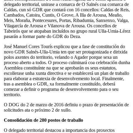
delegado territorial, unirase a comarca de O Salnés coa comarca de
Caldas, cun só GDR que contará con 16 concellos: Caldas de Reis,
Cambados, Catoira, Cuntis, O Grove, A Illa de Arousa, Meaño,
Meis, Moraña, Pontecesures, Portas, Ribadumia, Sanxenxo, Valga,
Vilagarcía de Arousa e Vilanova de Arousa. Os concellos de
Tabeirós que se atopaban incluídos no grupo rural Ulla-Umia-Lérez
pasarán a formar parte do GDR do Deza.
José Manuel Cores Tourís explicou que a fase de constitución do
novo GDR Salnés-Ulla-Umia ten que ser protagonizada e dirixida
polos axentes do territorio, velando o Agader porque sexa un
proceso aberto a todos. O proceso culminará coa celebración dunha
Asemblea constituínte na que se aprobarán os seus estatutos,
escollerase unha xunta directiva e se establecerá un plan de traballo
para elaborar a estratexia de desenvolvemento local. Finalmente,
tras a asemblea o GDR, xa formalmente constituído, deberá
comezar a definir o programa de desenvolvemento para o seu
territorio.
O DOG do 2 de marzo de 2016 definiu o prazo de presentación de
solicitudes ata o próximo 2 de xullo.
Consolidación de 280 postos de traballo
O delegado territorial destacou a importancia dos proxectos