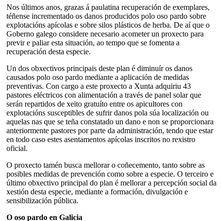
Nos últimos anos, grazas á paulatina recuperación de exemplares,
téñense incrementado os danos producidos polo oso pardo sobre
explotacións apícolas e sobre silos plásticos de herba. De aí que o
Goberno galego considere necesario acometer un proxecto para
previr e paliar esta situación, ao tempo que se fomenta a
recuperación desta especie.
Un dos obxectivos principais deste plan é diminuír os danos
causados polo oso pardo mediante a aplicación de medidas
preventivas. Con cargo a este proxecto a Xunta adquiriu 43
pastores eléctricos con alimentación a través de panel solar que
serán repartidos de xeito gratuíto entre os apicultores con
explotacións susceptibles de sufrir danos pola súa localización ou
aquelas nas que se teña constatado un dano e non se proporcionara
anteriormente pastores por parte da administración, tendo que estar
en todo caso estes asentamentos apícolas inscritos no rexistro
oficial.
O proxecto tamén busca mellorar o coñecemento, tanto sobre as
posibles medidas de prevención como sobre a especie. O terceiro e
último obxectivo principal do plan é mellorar a percepción social da
xestión desta especie, mediante a formación, divulgación e
sensibilización pública.
O oso pardo en Galicia