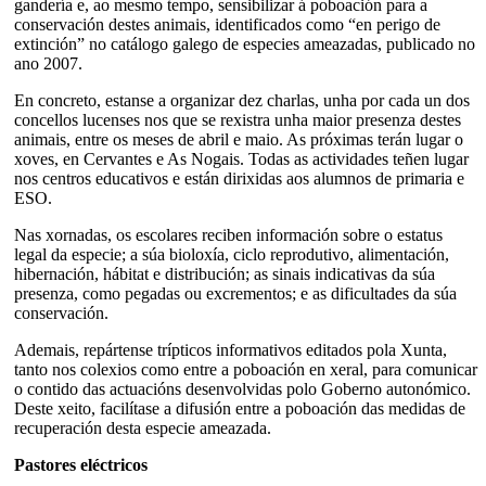
gandería e, ao mesmo tempo, sensibilizar á poboación para a
conservación destes animais, identificados como “en perigo de
extinción” no catálogo galego de especies ameazadas, publicado no
ano 2007.
En concreto, estanse a organizar dez charlas, unha por cada un dos
concellos lucenses nos que se rexistra unha maior presenza destes
animais, entre os meses de abril e maio. As próximas terán lugar o
xoves, en Cervantes e As Nogais. Todas as actividades teñen lugar
nos centros educativos e están dirixidas aos alumnos de primaria e
ESO.
Nas xornadas, os escolares reciben información sobre o estatus
legal da especie; a súa bioloxía, ciclo reprodutivo, alimentación,
hibernación, hábitat e distribución; as sinais indicativas da súa
presenza, como pegadas ou excrementos; e as dificultades da súa
conservación.
Ademais, repártense trípticos informativos editados pola Xunta,
tanto nos colexios como entre a poboación en xeral, para comunicar
o contido das actuacións desenvolvidas polo Goberno autonómico.
Deste xeito, facilítase a difusión entre a poboación das medidas de
recuperación desta especie ameazada.
Pastores eléctricos