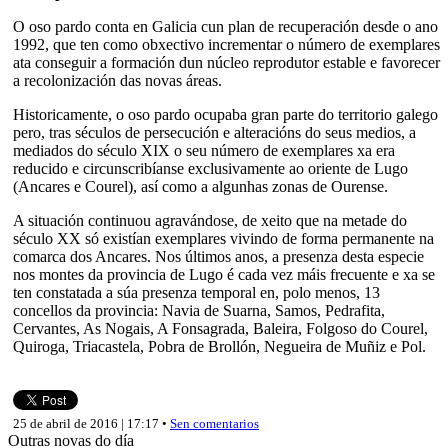
O oso pardo conta en Galicia cun plan de recuperación desde o ano
1992, que ten como obxectivo incrementar o número de exemplares
ata conseguir a formación dun núcleo reprodutor estable e favorecer
a recolonización das novas áreas.
Historicamente, o oso pardo ocupaba gran parte do territorio galego
pero, tras séculos de persecución e alteracións do seus medios, a
mediados do século XIX o seu número de exemplares xa era
reducido e circunscribíanse exclusivamente ao oriente de Lugo
(Ancares e Courel), así como a algunhas zonas de Ourense.
A situación continuou agravándose, de xeito que na metade do
século XX só existían exemplares vivindo de forma permanente na
comarca dos Ancares. Nos últimos anos, a presenza desta especie
nos montes da provincia de Lugo é cada vez máis frecuente e xa se
ten constatada a súa presenza temporal en, polo menos, 13
concellos da provincia: Navia de Suarna, Samos, Pedrafita,
Cervantes, As Nogais, A Fonsagrada, Baleira, Folgoso do Courel,
Quiroga, Triacastela, Pobra de Brollón, Negueira de Muñiz e Pol.
25 de abril de 2016 | 17:17 •
Sen comentarios
Outras novas do día