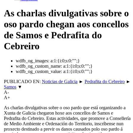
As charlas divulgativas sobre o
oso pardo chegan aos concellos
de Samos e Pedrafita do
Cebreiro
wdfb_og_images:
a:1:{i:0;s:0:"";}
wdfb_og_custom_name:
a:1:{i:0;s:0:"";}
wdfb_og_custom_value:
a:1:{i:0;s:0:"";}
PUBLICADO EN:
Noticias de Galicia
►
Pedrafita do Cebreiro
►
Samos
▼
A-
A+
As charlas divulgativas sobre o oso pardo que está organizando a
Xunta de Galicia chegaron hoxe aos concellos de Samos e
Pedrafita do Cebreiro. Estas actividades, que promove a Consellería
de Medio Ambiente e Ordenación do Territorio, inscríbense nun
proxecto destinado a previr os danos causados polo oso pardo á