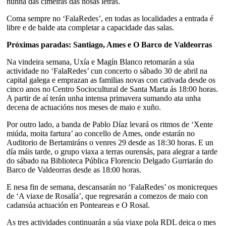
nunha das cimeiras das nosas letras.
Coma sempre no ‘FalaRedes’, en todas as localidades a entrada é
libre e de balde ata completar a capacidade das salas.
Próximas paradas: Santiago, Ames e O Barco de Valdeorras
Na vindeira semana, Uxía e Magín Blanco retomarán a súa
actividade no ‘FalaRedes’ cun concerto o sábado 30 de abril na
capital galega e emprazan as familias novas con cativada desde os
cinco anos no Centro Sociocultural de Santa Marta ás 18:00 horas.
A partir de aí terán unha intensa primavera sumando ata unha
decena de actuacións nos meses de maio e xuño.
Por outro lado, a banda de Pablo Díaz levará os ritmos de ‘Xente
miúda, moita fartura’ ao concello de Ames, onde estarán no
Auditorio de Bertamiráns o venres 29 desde as 18:30 horas. E un
día máis tarde, o grupo viaxa a terras ourensás, para alegrar a tarde
do sábado na Biblioteca Pública Florencio Delgado Gurriarán do
Barco de Valdeorras desde as 18:00 horas.
E nesa fin de semana, descansarán no ‘FalaRedes’ os monicreques
de ‘A viaxe de Rosalía’, que regresarán a comezos de maio con
cadansúa actuación en Ponteareas e O Rosal.
As tres actividades continuarán a súa viaxe pola RDL deica o mes