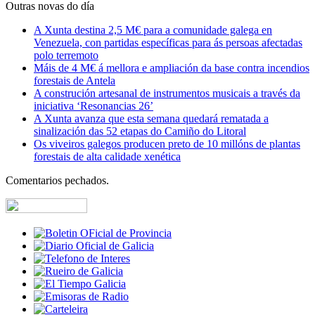
Outras novas do día
A Xunta destina 2,5 M€ para a comunidade galega en
Venezuela, con partidas específicas para ás persoas afectadas
polo terremoto
Máis de 4 M€ á mellora e ampliación da base contra incendios
forestais de Antela
A construción artesanal de instrumentos musicais a través da
iniciativa ‘Resonancias 26’
A Xunta avanza que esta semana quedará rematada a
sinalización das 52 etapas do Camiño do Litoral
Os viveiros galegos producen preto de 10 millóns de plantas
forestais de alta calidade xenética
Comentarios pechados.