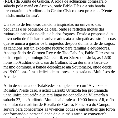
(RDL) da Xunta de Galicia. A rolda de actuacións comezará o
sábado pola mañá en Arteixo, onde Pablo Díaz e a súa banda
presentarán no Auditorio do Centro Cívico o seu proxecto ‘Xente
miúda, moita fartura’.
Un abano de fermosas cancións inspiradas no universo das
pequenas e os pequenos da casa, onde se reflicten moitas das
rutinas da cativada no día a día dos fogares. Desde a proposta dun
novo xeito de felicitar os aniversarios ata as simpáticas estrofas coas
que se anima a gardar os brinquedos despois dunha tarde de xogos,
as cancións son un excelente recurso para familias e educadores.
Acompañado de Carmen Rey e de Tito Calviño, Pablo Díaz estará
o día seguinte, domingo 24 de abril, en Xinzo de Limia, ás 12:30
horas no Auditorio da Casa da Cultura. E xa durante a tarde do
mesmo domingo, a banda desprázase ata Soutomaior, onde desde
as 19:00 horas fará a ledicia de maiores e rapazada no Multiúsos de
Arcade.
A fin de semana do ‘FalaRedes’ completarase con ‘A viaxe de
Rosalía’. Neste caso, a actriz Larraitz Urruzola ten programada
unha única actuación que terá lugar no concello de Vilamarín o
sábado 23, no Auditorio Municipal desde as 19:00 horas. Alí, o fío
condutor da madriña de Rosalía de Castro, Francisca do Campo,
servirá para coñecermos as vivencias cotiás e entrañables que foron
conformando a personalidade da que máis tarde se convertería