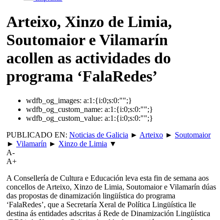
Arteixo, Xinzo de Limia,
Soutomaior e Vilamarín
acollen as actividades do
programa ‘FalaRedes’
wdfb_og_images:
a:1:{i:0;s:0:"";}
wdfb_og_custom_name:
a:1:{i:0;s:0:"";}
wdfb_og_custom_value:
a:1:{i:0;s:0:"";}
PUBLICADO EN:
Noticias de Galicia
►
Arteixo
►
Soutomaior
►
Vilamarín
►
Xinzo de Limia
▼
A-
A+
A Consellería de Cultura e Educación leva esta fin de semana aos
concellos de Arteixo, Xinzo de Limia, Soutomaior e Vilamarín dúas
das propostas de dinamización lingüística do programa
‘FalaRedes’, que a Secretaría Xeral de Política Lingüística lle
destina ás entidades adscritas á Rede de Dinamización Lingüística