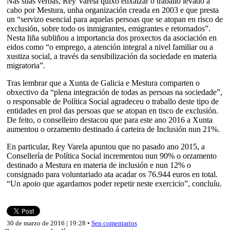
Nas súas verbas, Rey Varela quixo enxalzar o traballo levado a
cabo por Mestura, unha organización creada en 2003 e que presta
un “servizo esencial para aquelas persoas que se atopan en risco de
exclusión, sobre todo os inmigrantes, emigrantes e retornados”.
Nesta liña subliñou a importancia dos proxectos da asociación en
eidos como “o emprego, a atención integral a nivel familiar ou a
xustiza social, a través da sensibilización da sociedade en materia
migratoria”.
Tras lembrar que a Xunta de Galicia e Mestura comparten o
obxectivo da “plena integración de todas as persoas na sociedade”,
o responsable de Política Social agradeceu o traballo deste tipo de
entidades en prol das persoas que se atopan en tisco de exclusión.
De feito, o conselleiro destacou que para este ano 2016 a Xunta
aumentou o orzamento destinado á carteira de Inclusión nun 21%.
En particular, Rey Varela apuntou que no pasado ano 2015, a
Consellería de Política Social incrementou nun 90% o orzamento
destinado a Mestura en materia de inclusión e nun 12% o
consignado para voluntariado ata acadar os 76.944 euros en total.
“Un apoio que agardamos poder repetir neste exercicio”, concluíu.
30 de marzo de 2016 | 19:28 •
Sen comentarios