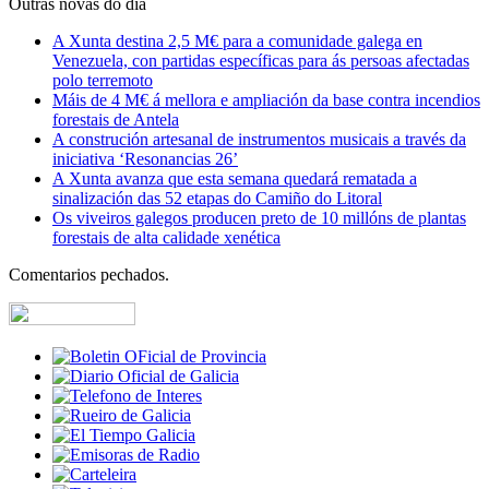
Outras novas do día
A Xunta destina 2,5 M€ para a comunidade galega en
Venezuela, con partidas específicas para ás persoas afectadas
polo terremoto
Máis de 4 M€ á mellora e ampliación da base contra incendios
forestais de Antela
A construción artesanal de instrumentos musicais a través da
iniciativa ‘Resonancias 26’
A Xunta avanza que esta semana quedará rematada a
sinalización das 52 etapas do Camiño do Litoral
Os viveiros galegos producen preto de 10 millóns de plantas
forestais de alta calidade xenética
Comentarios pechados.