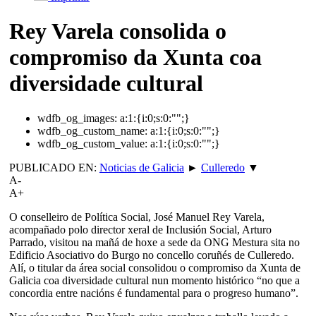
Rey Varela consolida o
compromiso da Xunta coa
diversidade cultural
wdfb_og_images:
a:1:{i:0;s:0:"";}
wdfb_og_custom_name:
a:1:{i:0;s:0:"";}
wdfb_og_custom_value:
a:1:{i:0;s:0:"";}
PUBLICADO EN:
Noticias de Galicia
►
Culleredo
▼
A-
A+
O conselleiro de Política Social, José Manuel Rey Varela,
acompañado polo director xeral de Inclusión Social, Arturo
Parrado, visitou na mañá de hoxe a sede da ONG Mestura sita no
Edificio Asociativo do Burgo no concello coruñés de Culleredo.
Alí, o titular da área social consolidou o compromiso da Xunta de
Galicia coa diversidade cultural nun momento histórico “no que a
concordia entre nacións é fundamental para o progreso humano”.