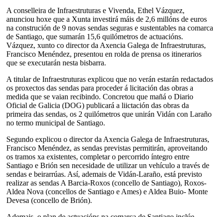
A conselleira de Infraestruturas e Vivenda, Ethel Vázquez,
anunciou hoxe que a Xunta investirá máis de 2,6 millóns de euros
na construción de 9 novas sendas seguras e sustentables na comarca
de Santiago, que sumarán 15,6 quilómetros de actuacións.
Vázquez, xunto co director da Axencia Galega de Infraestruturas,
Francisco Menéndez, presentou en rolda de prensa os itinerarios
que se executarán nesta bisbarra.
A titular de Infraestruturas explicou que no verán estarán redactados
os proxectos das sendas para proceder á licitación das obras a
medida que se vaian recibindo. Concretou que mañá o Diario
Oficial de Galicia (DOG) publicará a liictación das obras da
primeira das sendas, os 2 quilómetros que unirán Vidán con Laraño
no termo municipal de Santiago.
Segundo explicou o director da Axencia Galega de Infraestruturas,
Francisco Menéndez, as sendas previstas permitirán, aproveitando
os tramos xa existentes, completar o percorrido íntegro entre
Santiago e Brión sen necesidade de utilizar un vehículo a través de
sendas e beirarrúas. Así, ademais de Vidán-Laraño, está previsto
realizar as sendas A Barcia-Roxos (concello de Santiago), Roxos-
Aldea Nova (concellos de Santiago e Ames) e Aldea Buio- Monte
Devesa (concello de Brión).
Ademais, o plan de actuacións na comarca de Santiago inclúe