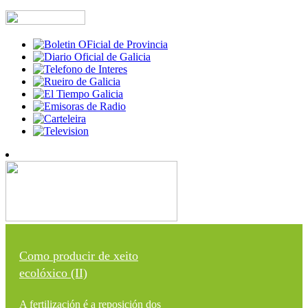
Como producir de xeito
ecolóxico (II)
A fertilización é a reposición dos