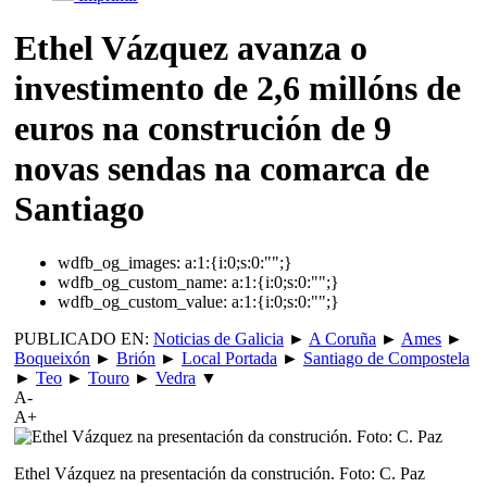
Ethel Vázquez avanza o
investimento de 2,6 millóns de
euros na construción de 9
novas sendas na comarca de
Santiago
wdfb_og_images:
a:1:{i:0;s:0:"";}
wdfb_og_custom_name:
a:1:{i:0;s:0:"";}
wdfb_og_custom_value:
a:1:{i:0;s:0:"";}
PUBLICADO EN:
Noticias de Galicia
►
A Coruña
►
Ames
►
Boqueixón
►
Brión
►
Local Portada
►
Santiago de Compostela
►
Teo
►
Touro
►
Vedra
▼
A-
A+
Ethel Vázquez na presentación da construción. Foto: C. Paz