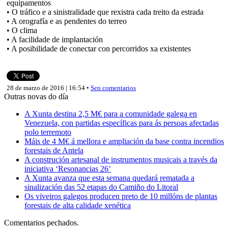
equipamentos
• O tráfico e a sinistralidade que rexistra cada treito da estrada
• A orografía e as pendentes do terreo
• O clima
• A facilidade de implantación
• A posibilidade de conectar con percorridos xa existentes
28 de marzo de 2016 | 16:54 •
Sen comentarios
Outras novas do día
A Xunta destina 2,5 M€ para a comunidade galega en
Venezuela, con partidas específicas para ás persoas afectadas
polo terremoto
Máis de 4 M€ á mellora e ampliación da base contra incendios
forestais de Antela
A construción artesanal de instrumentos musicais a través da
iniciativa ‘Resonancias 26’
A Xunta avanza que esta semana quedará rematada a
sinalización das 52 etapas do Camiño do Litoral
Os viveiros galegos producen preto de 10 millóns de plantas
forestais de alta calidade xenética
Comentarios pechados.