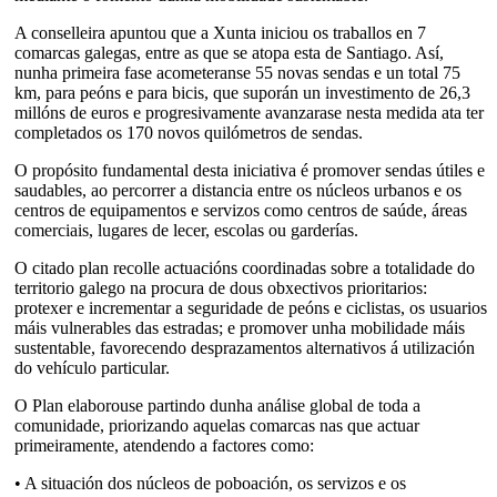
A conselleira apuntou que a Xunta iniciou os traballos en 7
comarcas galegas, entre as que se atopa esta de Santiago. Así,
nunha primeira fase acometeranse 55 novas sendas e un total 75
km, para peóns e para bicis, que suporán un investimento de 26,3
millóns de euros e progresivamente avanzarase nesta medida ata ter
completados os 170 novos quilómetros de sendas.
O propósito fundamental desta iniciativa é promover sendas útiles e
saudables, ao percorrer a distancia entre os núcleos urbanos e os
centros de equipamentos e servizos como centros de saúde, áreas
comerciais, lugares de lecer, escolas ou garderías.
O citado plan recolle actuacións coordinadas sobre a totalidade do
territorio galego na procura de dous obxectivos prioritarios:
protexer e incrementar a seguridade de peóns e ciclistas, os usuarios
máis vulnerables das estradas; e promover unha mobilidade máis
sustentable, favorecendo desprazamentos alternativos á utilización
do vehículo particular.
O Plan elaborouse partindo dunha análise global de toda a
comunidade, priorizando aquelas comarcas nas que actuar
primeiramente, atendendo a factores como:
• A situación dos núcleos de poboación, os servizos e os