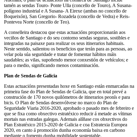
tamén as sendas Touro- Ponte Ulla (concello de Touro), A Susana-
polígono industrial e A Susana- A Eirexe (ambas no concello de
Boqueixón), San Gregorio- Rozadela (concello de Vedra) e Reis-
Pontevea Norte (concello de Teo).
A conselleira destacou que estas actuacións proporcionarán aos
veciños de Santiago e do seu contorno sendas seguras, sostibles e
integradas na paisaxe para realizar os seus itinerarios habituais.
Neste sentido, salientou os beneficios que terán para as persoas, ao
velar pola súa seguridade e tratar de fomentar hábitos máis
saudables; as vilas, supoñendo menor conxestión de vehículos; e
para o medio, significando menos contaminación.
Plan de Sendas de Galicia
Estas actuacións presentadas hoxe en Santiago están enmarcadas na
primeira fase do Plan de Sendas de Galicia, que en total prevé a
construción de 170 novos quilómetros de itinerarios peonís e para
bicis. O Plan de Sendas desenvólvese no marco do Plan de
Seguridade Viaria 2016-2020, aprobado o pasado mes de febreiro e
que se fixa como obxectivo estratéxico reducir á metade as vítimas
mortais nas estradas galegas. Ademais alíñase cos obxectivos do
Plan Estratéxico 2015-2020 de Galicia e coa Estratexia Europea
2020, en canto á promoción dunha economía baixa en carbono
mediante o fomento dunha mobilidade sustentable.