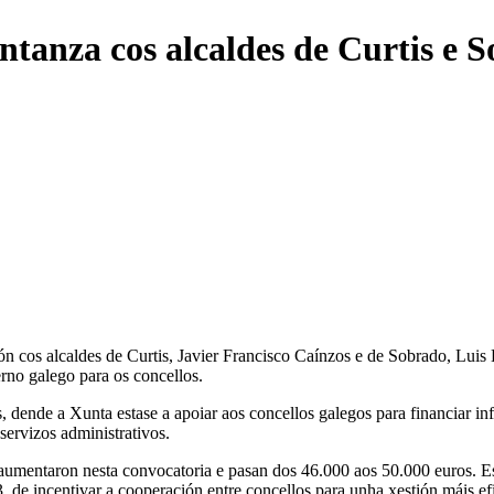
tanza cos alcaldes de Curtis e 
 cos alcaldes de Curtis, Javier Francisco Caínzos e de Sobrado, Luis 
erno galego para os concellos.
, dende a Xunta estase a apoiar aos concellos galegos para financiar inf
servizos administrativos.
umentaron nesta convocatoria e pasan dos 46.000 aos 50.000 euros. Esta
3, de incentivar a cooperación entre concellos para unha xestión máis ef