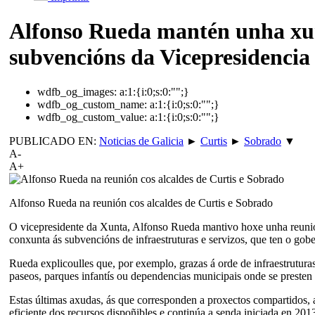
Alfonso Rueda mantén unha xun
subvencións da Vicepresidencia
wdfb_og_images:
a:1:{i:0;s:0:"";}
wdfb_og_custom_name:
a:1:{i:0;s:0:"";}
wdfb_og_custom_value:
a:1:{i:0;s:0:"";}
PUBLICADO EN:
Noticias de Galicia
►
Curtis
►
Sobrado
▼
A-
A+
Alfonso Rueda na reunión cos alcaldes de Curtis e Sobrado
O vicepresidente da Xunta, Alfonso Rueda mantivo hoxe unha reunión
conxunta ás subvencións de infraestruturas e servizos, que ten o gob
Rueda explicoulles que, por exemplo, grazas á orde de infraestruturas
paseos, parques infantís ou dependencias municipais onde se presten 
Estas últimas axudas, ás que corresponden a proxectos compartidos, a
eficiente dos recursos dispoñibles e continúa a senda iniciada en 201