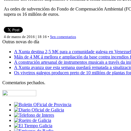
As ordes de subvencións do Fondo de Compensación Ambiental (FCA) e 
supera os 16 millóns de euros.
4 de marzo de 2016 | 18:16 •
Sen comentarios
Outras novas do día
A Xunta destina 2,5 M€ para a comunidade galega en Venezuela,
Máis de 4 M€ á mellora e ampliación da base contra incendios f
A construción artesanal de instrumentos musicais a través da in
A Xunta avanza que esta semana quedará rematada a sinalizaci
Os viveiros galegos producen preto de 10 millóns de plantas fore
Comentarios pechados.