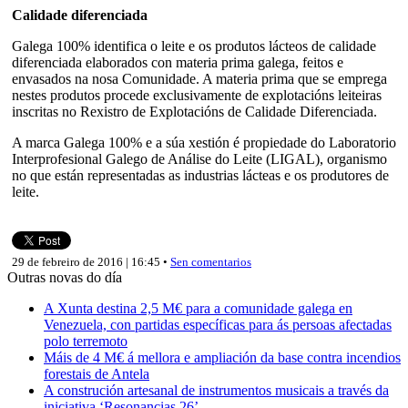
Calidade diferenciada
Galega 100% identifica o leite e os produtos lácteos de calidade
diferenciada elaborados con materia prima galega, feitos e
envasados na nosa Comunidade. A materia prima que se emprega
nestes produtos procede exclusivamente de explotacións leiteiras
inscritas no Rexistro de Explotacións de Calidade Diferenciada.
A marca Galega 100% e a súa xestión é propiedade do Laboratorio
Interprofesional Galego de Análise do Leite (LIGAL), organismo
no que están representadas as industrias lácteas e os produtores de
leite.
29 de febreiro de 2016 | 16:45 •
Sen comentarios
Outras novas do día
A Xunta destina 2,5 M€ para a comunidade galega en
Venezuela, con partidas específicas para ás persoas afectadas
polo terremoto
Máis de 4 M€ á mellora e ampliación da base contra incendios
forestais de Antela
A construción artesanal de instrumentos musicais a través da
iniciativa ‘Resonancias 26’