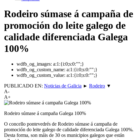
Rodeiro súmase á campaña de
promoción do leite galego de
calidade diferenciada Galega
100%
wdfb_og_images:
a:1:{i:0;s:0:"";}
wdfb_og_custom_name:
a:1:{i:0;s:0:"";}
wdfb_og_custom_value:
a:1:{i:0;s:0:"";}
PUBLICADO EN:
Noticias de Galicia
►
Rodeiro
▼
A-
A+
Rodeiro súmase á campaña Galega 100%
O concello pontevedrés de Rodeiro súmase á campaña de
promoción do leite galego de calidade diferenciada Galega 100%.
Desta forma, son máis de 30 os municipios galegos que están