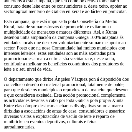
adheridos a esta campaña, que ten como obxectivo fomentar o
consumo deste leite entre os consumidores e, deste xeito, apoiar ao
sector agroalimentario de Galicia en xeral e ao lácteo en particular.
Esta campaña, que está impulsada pola Consellería do Medio
Rural, trata de sumar esforzos de promoción e evitar unha
multiplicidade de mensaxes e marcas diferentes. Así, a Xunta
deseñou unha ampliación da campaña Galega 100% adaptada ás
entidades locais que desexen voluntariamente sumarse e apoiar ao
sector. Posto que na nosa Comunidade hai moitos municipios con
intereses leiteiros, estas entidades son as máis axeitadas para
promocionar esta marca entre a súa veciñanza e, deste xeito,
contribuír a mellorar os beneficios económicos dos produtores de
leite e o seu nivel de vida.
O departamento que dirixe Ángeles Vázquez pon á disposición dos
concellos o deseño do material promocional, totalmente de balde,
para que desde os municipios o reproduzan da maneira que desexen
e que consideren axeitada. Esta acción promocional complementa
as actividades levadas a cabo por toda Galicia pola propia Xunta.
Entre elas cómpre destacar as charlas divulgativas sobre a marca
dirixidas a asociacións de amas de casa, consumidores e usuarios;
diversas visitas a explotacións de vacún de leite e reparto de
minibricks en eventos deportivos, culturais e feiras
agroalimentarias.