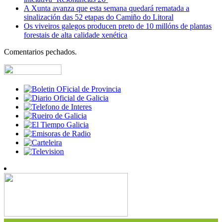
A Xunta avanza que esta semana quedará rematada a
sinalización das 52 etapas do Camiño do Litoral
Os viveiros galegos producen preto de 10 millóns de plantas
forestais de alta calidade xenética
Comentarios pechados.