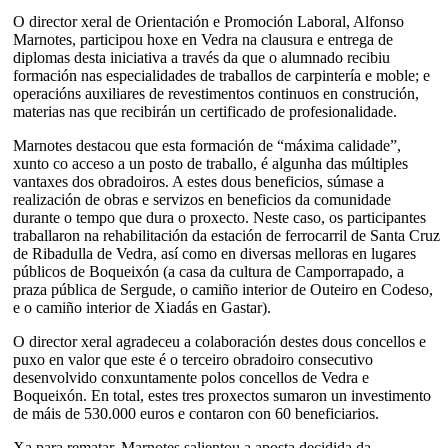
O director xeral de Orientación e Promoción Laboral, Alfonso
Marnotes, participou hoxe en Vedra na clausura e entrega de
diplomas desta iniciativa a través da que o alumnado recibiu
formación nas especialidades de traballos de carpintería e moble; e
operacións auxiliares de revestimentos continuos en construción,
materias nas que recibirán un certificado de profesionalidade.
Marnotes destacou que esta formación de “máxima calidade”,
xunto co acceso a un posto de traballo, é algunha das múltiples
vantaxes dos obradoiros. A estes dous beneficios, súmase a
realización de obras e servizos en beneficios da comunidade
durante o tempo que dura o proxecto. Neste caso, os participantes
traballaron na rehabilitación da estación de ferrocarril de Santa Cruz
de Ribadulla de Vedra, así como en diversas melloras en lugares
públicos de Boqueixón (a casa da cultura de Camporrapado, a
praza pública de Sergude, o camiño interior de Outeiro en Codeso,
e o camiño interior de Xiadás en Gastar).
O director xeral agradeceu a colaboración destes dous concellos e
puxo en valor que este é o terceiro obradoiro consecutivo
desenvolvido conxuntamente polos concellos de Vedra e
Boqueixón. En total, estes tres proxectos sumaron un investimento
de máis de 530.000 euros e contaron con 60 beneficiarios.
Xa para rematar, Marnotes salientou a aposta decidida da