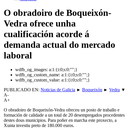
O obradoiro de Boqueixón-
Vedra ofrece unha
cualificación acorde á
demanda actual do mercado
laboral
wdfb_og_images:
a:1:{i:0;s:0:"";}
wdfb_og_custom_name:
a:1:{i:0;s:0:"";}
wdfb_og_custom_value:
a:1:{i:0;s:0:"";}
PUBLICADO EN:
Noticias de Galicia
►
Boqueixón
►
Vedra
▼
A-
A+
O obradoiro de Boqueixón-Vedra ofreceu un posto de traballo e
formación de calidade a un total de 20 desempregados procedentes
destes dous municipios. Para poñer en marcha este proxecto, a
Xunta investiu preto de 180.000 euros.