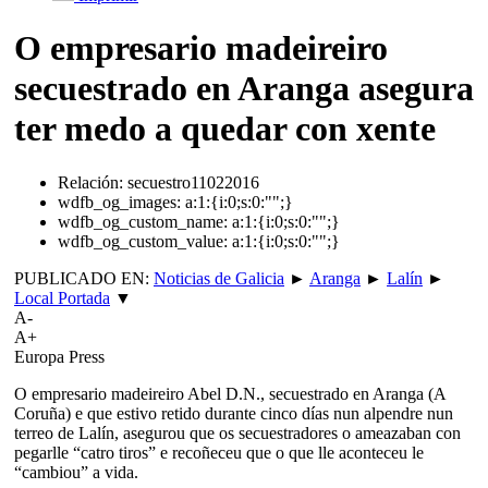
O empresario madeireiro
secuestrado en Aranga asegura
ter medo a quedar con xente
Relación:
secuestro11022016
wdfb_og_images:
a:1:{i:0;s:0:"";}
wdfb_og_custom_name:
a:1:{i:0;s:0:"";}
wdfb_og_custom_value:
a:1:{i:0;s:0:"";}
PUBLICADO EN:
Noticias de Galicia
►
Aranga
►
Lalín
►
Local Portada
▼
A-
A+
Europa Press
O empresario madeireiro Abel D.N., secuestrado en Aranga (A
Coruña) e que estivo retido durante cinco días nun alpendre nun
terreo de Lalín, asegurou que os secuestradores o ameazaban con
pegarlle “catro tiros” e recoñeceu que o que lle aconteceu le
“cambiou” a vida.