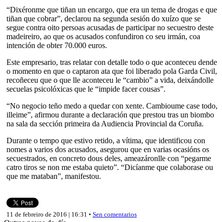
“Dixéronme que tiñan un encargo, que era un tema de drogas e que
tiñan que cobrar”, declarou na segunda sesión do xuízo que se
segue contra oito persoas acusadas de participar no secuestro deste
madeireiro, ao que os acusados confundiron co seu irmán, coa
intención de obter 70.000 euros.
Este empresario, tras relatar con detalle todo o que aconteceu dende
o momento en que o captaron ata que foi liberado pola Garda Civil,
recoñeceu que o que lle aconteceu le “cambio” a vida, deixándolle
secuelas psicolóxicas que le “impide facer cousas”.
“No negocio teño medo a quedar con xente. Cambioume case todo,
illeime”, afirmou durante a declaración que prestou tras un biombo
na sala da sección primeira da Audiencia Provincial da Coruña.
Durante o tempo que estivo retido, a vítima, que identificou con
nomes a varios dos acusados, asegurou que en varias ocasións os
secuestrados, en concreto dous deles, ameazáronlle con “pegarme
catro tiros se non me estaba quieto”. “Dicíanme que colaborase ou
que me mataban”, manifestou.
11 de febreiro de 2016 | 16:31 •
Sen comentarios