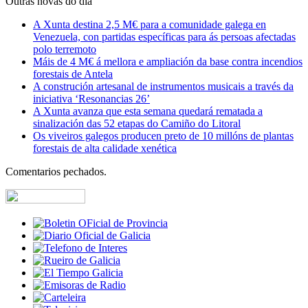
Outras novas do día
A Xunta destina 2,5 M€ para a comunidade galega en
Venezuela, con partidas específicas para ás persoas afectadas
polo terremoto
Máis de 4 M€ á mellora e ampliación da base contra incendios
forestais de Antela
A construción artesanal de instrumentos musicais a través da
iniciativa ‘Resonancias 26’
A Xunta avanza que esta semana quedará rematada a
sinalización das 52 etapas do Camiño do Litoral
Os viveiros galegos producen preto de 10 millóns de plantas
forestais de alta calidade xenética
Comentarios pechados.