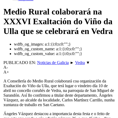
Medio Rural colaborará na
XXXVI Exaltación do Viño da
Ulla que se celebrará en Vedra
wdfb_og_images:
a:1:{i:0;s:0:"";}
wdfb_og_custom_name:
a:1:{i:0;s:0:"";}
wdfb_og_custom_value:
a:1:{i:0;s:0:"";}
PUBLICADO EN:
Noticias de Galicia
►
Vedra
▼
A-
A+
A Consellería do Medio Rural colaborará coa organización da
Exaltación do Viño da Ulla, que terá lugar o vindeiro día 10 de
abril no concello coruñés de Vedra, na parroquia de San Miguel de
Sarandón. Así llo confirmou a titular deste departamento, Ángeles
Vázquez, ao alcalde da localidade, Carlos Martínez Carrillo, nunha
xuntanza de traballo en San Caetano.
Ángeles Vázquez destacou a importancia desta festa e o feito de