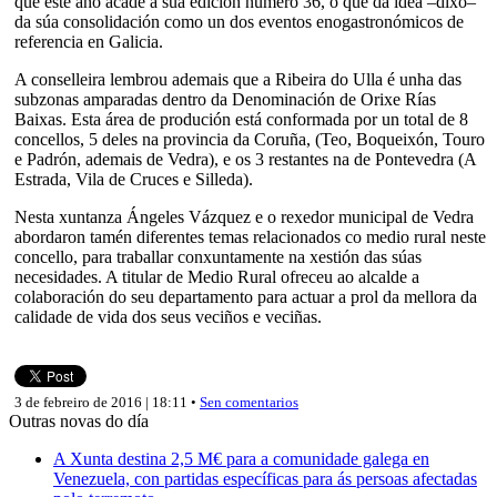
que este ano acade a súa edición número 36, o que dá idea –dixo–
da súa consolidación como un dos eventos enogastronómicos de
referencia en Galicia.
A conselleira lembrou ademais que a Ribeira do Ulla é unha das
subzonas amparadas dentro da Denominación de Orixe Rías
Baixas. Esta área de produción está conformada por un total de 8
concellos, 5 deles na provincia da Coruña, (Teo, Boqueixón, Touro
e Padrón, ademais de Vedra), e os 3 restantes na de Pontevedra (A
Estrada, Vila de Cruces e Silleda).
Nesta xuntanza Ángeles Vázquez e o rexedor municipal de Vedra
abordaron tamén diferentes temas relacionados co medio rural neste
concello, para traballar conxuntamente na xestión das súas
necesidades. A titular de Medio Rural ofreceu ao alcalde a
colaboración do seu departamento para actuar a prol da mellora da
calidade de vida dos seus veciños e veciñas.
3 de febreiro de 2016 | 18:11 •
Sen comentarios
Outras novas do día
A Xunta destina 2,5 M€ para a comunidade galega en
Venezuela, con partidas específicas para ás persoas afectadas