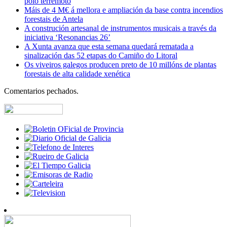
polo terremoto
Máis de 4 M€ á mellora e ampliación da base contra incendios
forestais de Antela
A construción artesanal de instrumentos musicais a través da
iniciativa ‘Resonancias 26’
A Xunta avanza que esta semana quedará rematada a
sinalización das 52 etapas do Camiño do Litoral
Os viveiros galegos producen preto de 10 millóns de plantas
forestais de alta calidade xenética
Comentarios pechados.