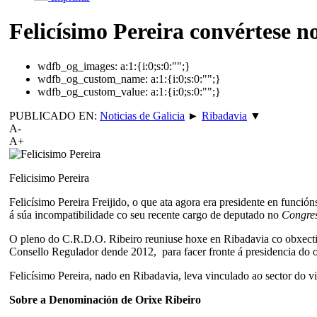
Felicísimo Pereira convértese n
wdfb_og_images:
a:1:{i:0;s:0:"";}
wdfb_og_custom_name:
a:1:{i:0;s:0:"";}
wdfb_og_custom_value:
a:1:{i:0;s:0:"";}
PUBLICADO EN:
Noticias de Galicia
►
Ribadavia
▼
A-
A+
Felicisimo Pereira
Felicísimo Pereira Freijido, o que ata agora era presidente en funci
á súa incompatibilidade co seu recente cargo de deputado no
Congres
O pleno do C.R.D.O. Ribeiro reuniuse hoxe en Ribadavia co obxectiv
Consello Regulador dende 2012, para facer fronte á presidencia do 
Felicísimo Pereira, nado en Ribadavia, leva vinculado ao sector do viñ
Sobre a Denominación de Orixe Ribeiro