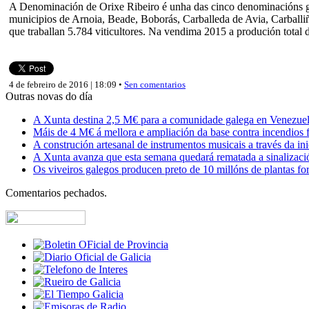
A Denominación de Orixe Ribeiro é unha das cinco denominacións gal
municipios de Arnoia, Beade, Boborás, Carballeda de Avia, Carballiñ
que traballan 5.784 viticultores. Na vendima 2015 a produción total
4 de febreiro de 2016 | 18:09 •
Sen comentarios
Outras novas do día
A Xunta destina 2,5 M€ para a comunidade galega en Venezuela,
Máis de 4 M€ á mellora e ampliación da base contra incendios f
A construción artesanal de instrumentos musicais a través da in
A Xunta avanza que esta semana quedará rematada a sinalizaci
Os viveiros galegos producen preto de 10 millóns de plantas fore
Comentarios pechados.