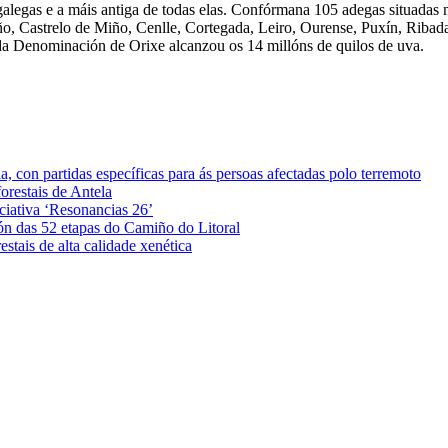
egas e a máis antiga de todas elas. Confórmana 105 adegas situadas n
o, Castrelo de Miño, Cenlle, Cortegada, Leiro, Ourense, Puxín, Ribadav
 da Denominación de Orixe alcanzou os 14 millóns de quilos de uva.
 con partidas específicas para ás persoas afectadas polo terremoto
orestais de Antela
iciativa ‘Resonancias 26’
ón das 52 etapas do Camiño do Litoral
stais de alta calidade xenética