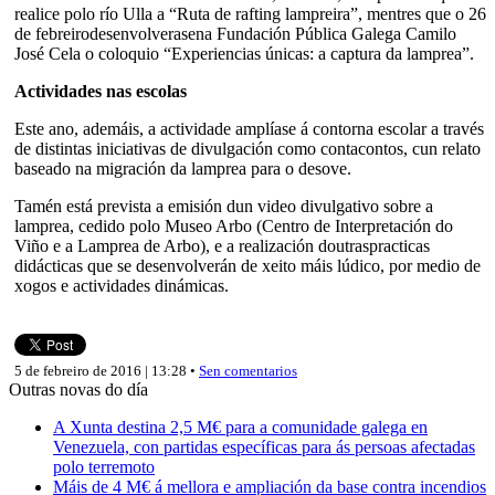
realice polo río Ulla a “Ruta de rafting lampreira”, mentres que o 26
de febreirodesenvolverasena Fundación Pública Galega Camilo
José Cela o coloquio “Experiencias únicas: a captura da lamprea”.
Actividades nas escolas
Este ano, ademáis, a actividade amplíase á contorna escolar a través
de distintas iniciativas de divulgación como contacontos, cun relato
baseado na migración da lamprea para o desove.
Tamén está prevista a emisión dun video divulgativo sobre a
lamprea, cedido polo Museo Arbo (Centro de Interpretación do
Viño e a Lamprea de Arbo), e a realización doutraspracticas
didácticas que se desenvolverán de xeito máis lúdico, por medio de
xogos e actividades dinámicas.
5 de febreiro de 2016 | 13:28 •
Sen comentarios
Outras novas do día
A Xunta destina 2,5 M€ para a comunidade galega en
Venezuela, con partidas específicas para ás persoas afectadas
polo terremoto
Máis de 4 M€ á mellora e ampliación da base contra incendios