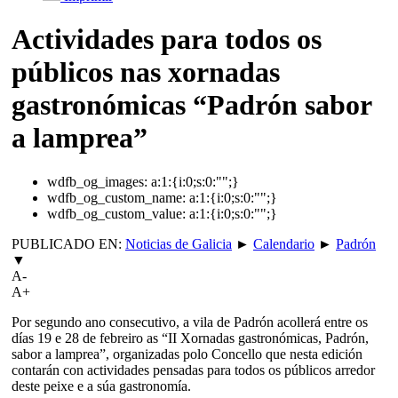
Actividades para todos os
públicos nas xornadas
gastronómicas “Padrón sabor
a lamprea”
wdfb_og_images:
a:1:{i:0;s:0:"";}
wdfb_og_custom_name:
a:1:{i:0;s:0:"";}
wdfb_og_custom_value:
a:1:{i:0;s:0:"";}
PUBLICADO EN:
Noticias de Galicia
►
Calendario
►
Padrón
▼
A-
A+
Por segundo ano consecutivo, a vila de Padrón acollerá entre os
días 19 e 28 de febreiro as “II Xornadas gastronómicas, Padrón,
sabor a lamprea”, organizadas polo Concello que nesta edición
contarán con actividades pensadas para todos os públicos arredor
deste peixe e a súa gastronomía.