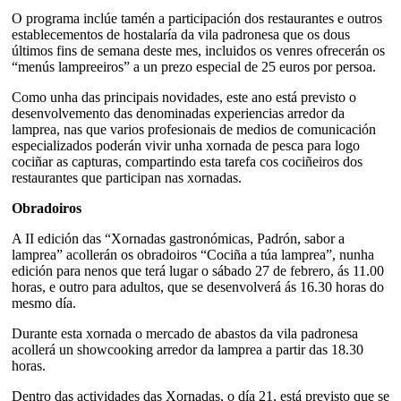
O programa inclúe tamén a participación dos restaurantes e outros
establecementos de hostalaría da vila padronesa que os dous
últimos fins de semana deste mes, incluidos os venres ofrecerán os
“menús lampreeiros” a un prezo especial de 25 euros por persoa.
Como unha das principais novidades, este ano está previsto o
desenvolvemento das denominadas experiencias arredor da
lamprea, nas que varios profesionais de medios de comunicación
especializados poderán vivir unha xornada de pesca para logo
cociñar as capturas, compartindo esta tarefa cos cociñeiros dos
restaurantes que participan nas xornadas.
Obradoiros
A II edición das “Xornadas gastronómicas, Padrón, sabor a
lamprea” acollerán os obradoiros “Cociña a túa lamprea”, nunha
edición para nenos que terá lugar o sábado 27 de febrero, ás 11.00
horas, e outro para adultos, que se desenvolverá ás 16.30 horas do
mesmo día.
Durante esta xornada o mercado de abastos da vila padronesa
acollerá un showcooking arredor da lamprea a partir das 18.30
horas.
Dentro das actividades das Xornadas, o día 21, está previsto que se