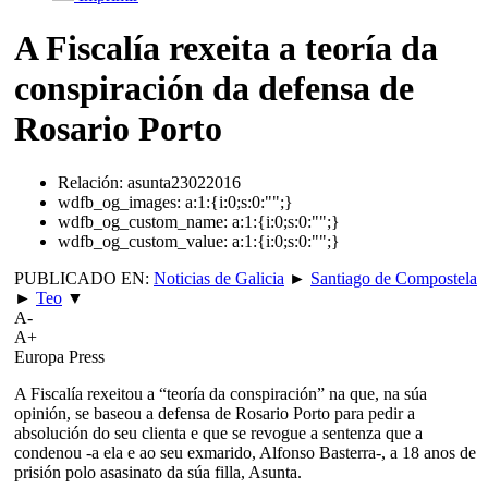
A Fiscalía rexeita a teoría da
conspiración da defensa de
Rosario Porto
Relación:
asunta23022016
wdfb_og_images:
a:1:{i:0;s:0:"";}
wdfb_og_custom_name:
a:1:{i:0;s:0:"";}
wdfb_og_custom_value:
a:1:{i:0;s:0:"";}
PUBLICADO EN:
Noticias de Galicia
►
Santiago de Compostela
►
Teo
▼
A-
A+
Europa Press
A Fiscalía rexeitou a “teoría da conspiración” na que, na súa
opinión, se baseou a defensa de Rosario Porto para pedir a
absolución do seu clienta e que se revogue a sentenza que a
condenou -a ela e ao seu exmarido, Alfonso Basterra-, a 18 anos de
prisión polo asasinato da súa filla, Asunta.