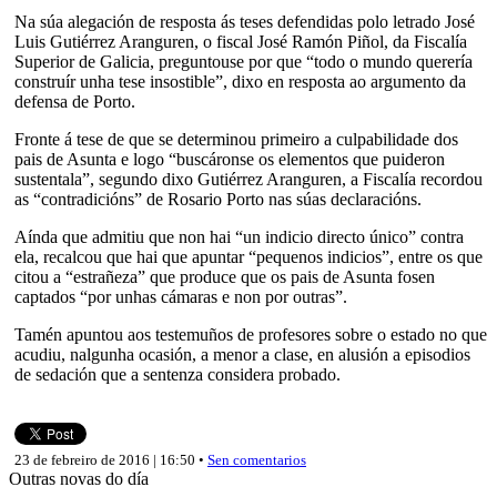
Na súa alegación de resposta ás teses defendidas polo letrado José
Luis Gutiérrez Aranguren, o fiscal José Ramón Piñol, da Fiscalía
Superior de Galicia, preguntouse por que “todo o mundo querería
construír unha tese insostible”, dixo en resposta ao argumento da
defensa de Porto.
Fronte á tese de que se determinou primeiro a culpabilidade dos
pais de Asunta e logo “buscáronse os elementos que puideron
sustentala”, segundo dixo Gutiérrez Aranguren, a Fiscalía recordou
as “contradicións” de Rosario Porto nas súas declaracións.
Aínda que admitiu que non hai “un indicio directo único” contra
ela, recalcou que hai que apuntar “pequenos indicios”, entre os que
citou a “estrañeza” que produce que os pais de Asunta fosen
captados “por unhas cámaras e non por outras”.
Tamén apuntou aos testemuños de profesores sobre o estado no que
acudiu, nalgunha ocasión, a menor a clase, en alusión a episodios
de sedación que a sentenza considera probado.
23 de febreiro de 2016 | 16:50 •
Sen comentarios
Outras novas do día