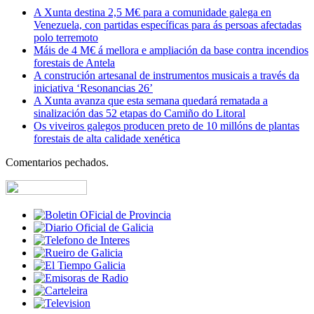
A Xunta destina 2,5 M€ para a comunidade galega en
Venezuela, con partidas específicas para ás persoas afectadas
polo terremoto
Máis de 4 M€ á mellora e ampliación da base contra incendios
forestais de Antela
A construción artesanal de instrumentos musicais a través da
iniciativa ‘Resonancias 26’
A Xunta avanza que esta semana quedará rematada a
sinalización das 52 etapas do Camiño do Litoral
Os viveiros galegos producen preto de 10 millóns de plantas
forestais de alta calidade xenética
Comentarios pechados.