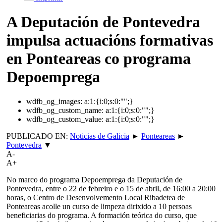
A Deputación de Pontevedra
impulsa actuacións formativas
en Ponteareas co programa
Depoemprega
wdfb_og_images:
a:1:{i:0;s:0:"";}
wdfb_og_custom_name:
a:1:{i:0;s:0:"";}
wdfb_og_custom_value:
a:1:{i:0;s:0:"";}
PUBLICADO EN:
Noticias de Galicia
►
Ponteareas
►
Pontevedra
▼
A-
A+
No marco do programa Depoemprega da Deputación de
Pontevedra, entre o 22 de febreiro e o 15 de abril, de 16:00 a 20:00
horas, o Centro de Desenvolvemento Local Ribadetea de
Ponteareas acolle un curso de limpeza dirixido a 10 persoas
beneficiarias do programa. A formación teórica do curso, que