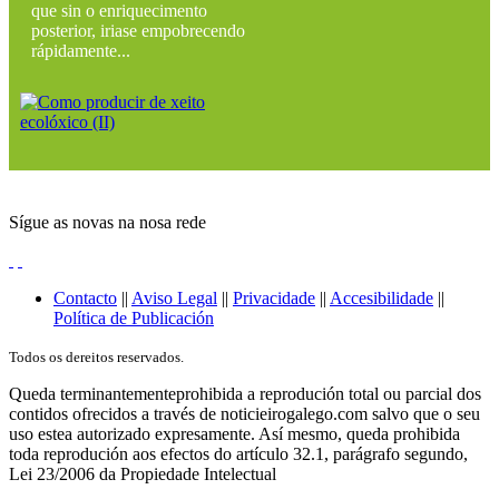
que sin o enriquecimento
posterior, iriase empobrecendo
rápidamente...
Sígue as novas na nosa rede
Contacto
||
Aviso Legal
||
Privacidade
||
Accesibilidade
||
Política de Publicación
Todos os dereitos reservados.
Queda terminantementeprohibida a reprodución total ou parcial dos
contidos ofrecidos a través de noticieirogalego.com salvo que o seu
uso estea autorizado expresamente. Así mesmo, queda prohibida
toda reprodución aos efectos do artículo 32.1, parágrafo segundo,
Lei 23/2006 da Propiedade Intelectual