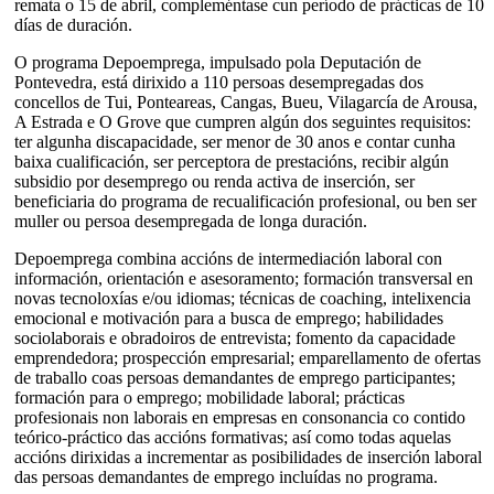
remata o 15 de abril, compleméntase cun período de prácticas de 10
días de duración.
O programa Depoemprega, impulsado pola Deputación de
Pontevedra, está dirixido a 110 persoas desempregadas dos
concellos de Tui, Ponteareas, Cangas, Bueu, Vilagarcía de Arousa,
A Estrada e O Grove que cumpren algún dos seguintes requisitos:
ter algunha discapacidade, ser menor de 30 anos e contar cunha
baixa cualificación, ser perceptora de prestacións, recibir algún
subsidio por desemprego ou renda activa de inserción, ser
beneficiaria do programa de recualificación profesional, ou ben ser
muller ou persoa desempregada de longa duración.
Depoemprega combina accións de intermediación laboral con
información, orientación e asesoramento; formación transversal en
novas tecnoloxías e/ou idiomas; técnicas de coaching, intelixencia
emocional e motivación para a busca de emprego; habilidades
sociolaborais e obradoiros de entrevista; fomento da capacidade
emprendedora; prospección empresarial; emparellamento de ofertas
de traballo coas persoas demandantes de emprego participantes;
formación para o emprego; mobilidade laboral; prácticas
profesionais non laborais en empresas en consonancia co contido
teórico-práctico das accións formativas; así como todas aquelas
accións dirixidas a incrementar as posibilidades de inserción laboral
das persoas demandantes de emprego incluídas no programa.