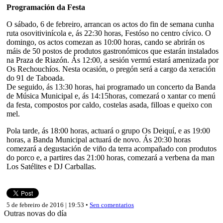
Programación da Festa
O sábado, 6 de febreiro, arrancan os actos do fin de semana cunha
ruta osovitivinícola e, ás 22:30 horas, Festóso no centro cívico. O
domingo, os actos comezan as 10:00 horas, cando se abrirán os
máis de 50 postos de produtos gastronómicos que estarán instalados
na Praza de Riazón. Ás 12:00, a sesión vermú estará amenizada por
Os Rechouchíos. Nesta ocasión, o pregón será a cargo da xeración
do 91 de Taboada.
De seguido, ás 13:30 horas, hai programado un concerto da Banda
de Música Municipal e, ás 14:15horas, comezará o xantar co menú
da festa, compostos por caldo, costelas asada, filloas e queixo con
mel.
Pola tarde, ás 18:00 horas, actuará o grupo Os Deiquí, e as 19:00
horas, a Banda Municipal actuará de novo. Ás 20:30 horas
comezará a degustación de viño da terra acompañado con produtos
do porco e, a partires das 21:00 horas, comezará a verbena da man
Los Satélites e DJ Carballas.
5 de febreiro de 2016 | 19:53 •
Sen comentarios
Outras novas do día