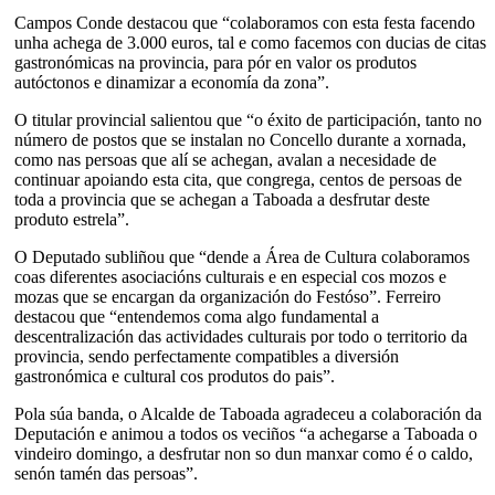
Campos Conde destacou que “colaboramos con esta festa facendo
unha achega de 3.000 euros, tal e como facemos con ducias de citas
gastronómicas na provincia, para pór en valor os produtos
autóctonos e dinamizar a economía da zona”.
O titular provincial salientou que “o éxito de participación, tanto no
número de postos que se instalan no Concello durante a xornada,
como nas persoas que alí se achegan, avalan a necesidade de
continuar apoiando esta cita, que congrega, centos de persoas de
toda a provincia que se achegan a Taboada a desfrutar deste
produto estrela”.
O Deputado subliñou que “dende a Área de Cultura colaboramos
coas diferentes asociacións culturais e en especial cos mozos e
mozas que se encargan da organización do Festóso”. Ferreiro
destacou que “entendemos coma algo fundamental a
descentralización das actividades culturais por todo o territorio da
provincia, sendo perfectamente compatibles a diversión
gastronómica e cultural cos produtos do pais”.
Pola súa banda, o Alcalde de Taboada agradeceu a colaboración da
Deputación e animou a todos os veciños “a achegarse a Taboada o
vindeiro domingo, a desfrutar non so dun manxar como é o caldo,
senón tamén das persoas”.