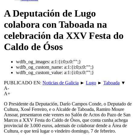
A Deputación de Lugo
colabora con Taboada na
celebración da XXV Festa do
Caldo de Ósos
wdfb_og_images:
a:1:{i:0;s:0:"";}
wdfb_og_custom_name:
a:1:{i:0;s:0:"";}
wdfb_og_custom_value:
a:1:{i:0;s:0:"";}
PUBLICADO EN:
Noticias de Galicia
►
Lugo
►
Taboada
▼
A-
A+
O Presidente da Deputación, Darío Campos Conde, o Deputado de
Cultura, Xosé Ferreiro, e o Alcalde de Taboada, Ramiro Moure
Ansoar, presentaron este venres no Salón de Actos do Pazo de San
Marcos a XXV Festa do Caldo de Ósos, que conta cunha achega
provincial de 3.000 euros, ademais de colaborar dende a Área de
Cultura, e que terá lugar o vindeiro domingo, 7 de febreiro.