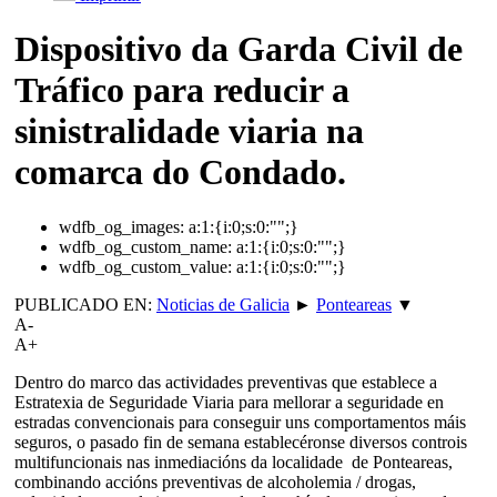
Dispositivo da Garda Civil de
Tráfico para reducir a
sinistralidade viaria na
comarca do Condado.
wdfb_og_images:
a:1:{i:0;s:0:"";}
wdfb_og_custom_name:
a:1:{i:0;s:0:"";}
wdfb_og_custom_value:
a:1:{i:0;s:0:"";}
PUBLICADO EN:
Noticias de Galicia
►
Ponteareas
▼
A-
A+
Dentro do marco das actividades preventivas que establece a
Estratexia de Seguridade Viaria para mellorar a seguridade en
estradas convencionais para conseguir uns comportamentos máis
seguros, o pasado fin de semana establecéronse diversos controis
multifuncionais nas inmediacións da localidade de Ponteareas,
combinando accións preventivas de alcoholemia / drogas,