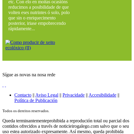
etc. Con elo en moitas ocasións
reducimos a posibilidade de que
volten eses nutrintes ó solo, polo
que sin o enriquecimento
posterior, iriase empobrecendo
rápidamente...
Sígue as novas na nosa rede
Contacto
||
Aviso Legal
||
Privacidade
||
Accesibilidade
||
Política de Publicación
Todos os dereitos reservados.
Queda terminantementeprohibida a reprodución total ou parcial dos
contidos ofrecidos a través de noticieirogalego.com salvo que o seu
uso estea autorizado expresamente. Así mesmo, queda prohibida