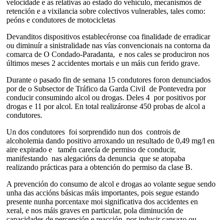
velocidade e as relativas ao estado do vehículo, mecanismos de
retención e a vixilancia sobre colectivos vulnerables, tales como:
peóns e condutores de motocicletas
Devanditos dispositivos establecéronse coa finalidade de erradicar
ou diminuír a sinistralidade nas vías convencionais na contorna da
comarca de O Condado-Paradanta, e nos cales se produciron nos
últimos meses 2 accidentes mortais e un máis cun ferido grave.
Durante o pasado fin de semana 15 condutores foron denunciados
por de o Subsector de Tráfico da Garda Civil de Pontevedra por
conducir consumindo alcol ou drogas. Deles 4 por positivos por
drogas e 11 por alcol. En total realizáronse 450 probas de alcol a
condutores.
Un dos condutores foi sorprendido nun dos controis de
alcoholemia dando positivo arroxando un resultado de 0,49 mg/l en
aire expirado e tamén carecía de permiso de conducir,
manifestando nas alegacións da denuncia que se atopaba
realizando prácticas para a obtención do permiso da clase B.
A prevención do consumo de alcol e drogas ao volante segue sendo
unha das accións básicas máis importantes, pois segue estando
presente nunha porcentaxe moi significativa dos accidentes en
xeral, e nos máis graves en particular, pola diminución de
capacidades de percepción e reacción, por inducir cansazo ou