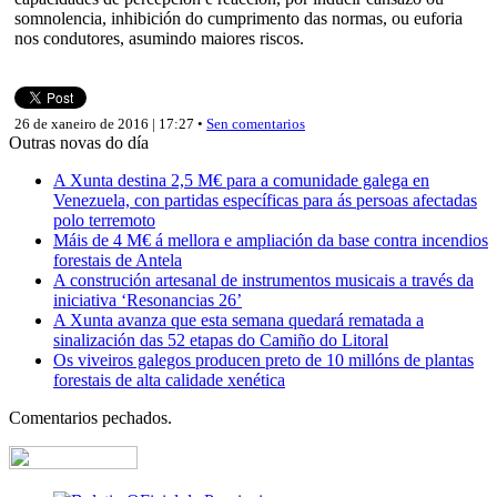
somnolencia, inhibición do cumprimento das normas, ou euforia
nos condutores, asumindo maiores riscos.
26 de xaneiro de 2016 | 17:27 •
Sen comentarios
Outras novas do día
A Xunta destina 2,5 M€ para a comunidade galega en
Venezuela, con partidas específicas para ás persoas afectadas
polo terremoto
Máis de 4 M€ á mellora e ampliación da base contra incendios
forestais de Antela
A construción artesanal de instrumentos musicais a través da
iniciativa ‘Resonancias 26’
A Xunta avanza que esta semana quedará rematada a
sinalización das 52 etapas do Camiño do Litoral
Os viveiros galegos producen preto de 10 millóns de plantas
forestais de alta calidade xenética
Comentarios pechados.