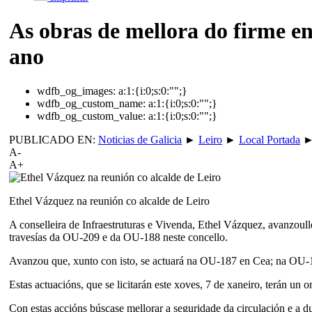
As obras de mellora do firme en
ano
wdfb_og_images:
a:1:{i:0;s:0:"";}
wdfb_og_custom_name:
a:1:{i:0;s:0:"";}
wdfb_og_custom_value:
a:1:{i:0;s:0:"";}
PUBLICADO EN:
Noticias de Galicia
►
Leiro
►
Local Portada
A-
A+
Ethel Vázquez na reunión co alcalde de Leiro
A conselleira de Infraestruturas e Vivenda, Ethel Vázquez, avanzoulle
travesías da OU-209 e da OU-188 neste concello.
Avanzou que, xunto con isto, se actuará na OU-187 en Cea; na OU-17
Estas actuacións, que se licitarán este xoves, 7 de xaneiro, terán u
Con estas accións búscase mellorar a seguridade da circulación e a du