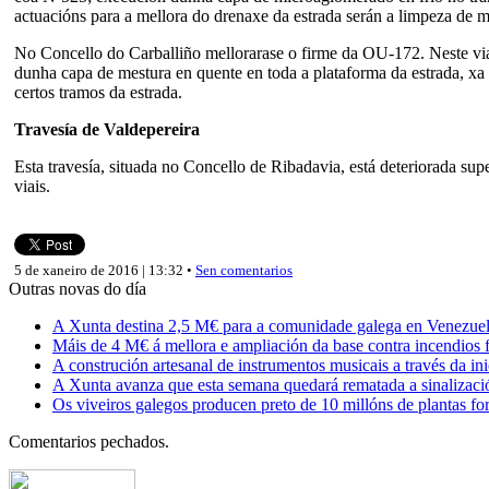
actuacións para a mellora do drenaxe da estrada serán a limpeza de 
No Concello do Carballiño mellorarase o firme da OU-172. Neste vial
dunha capa de mestura en quente en toda a plataforma da estrada, xa 
certos tramos da estrada.
Travesía de Valdepereira
Esta travesía, situada no Concello de Ribadavia, está deteriorada sup
viais.
5 de xaneiro de 2016 | 13:32 •
Sen comentarios
Outras novas do día
A Xunta destina 2,5 M€ para a comunidade galega en Venezuela,
Máis de 4 M€ á mellora e ampliación da base contra incendios f
A construción artesanal de instrumentos musicais a través da in
A Xunta avanza que esta semana quedará rematada a sinalizaci
Os viveiros galegos producen preto de 10 millóns de plantas fore
Comentarios pechados.