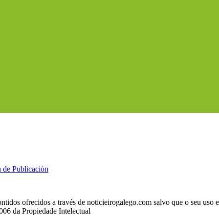
a de Publicación
ntidos ofrecidos a través de noticieirogalego.com salvo que o seu uso
2006 da Propiedade Intelectual