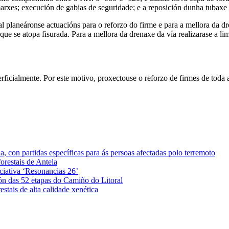
marxes; execución de gabias de seguridade; e a reposición dunha tubax
 planeáronse actuacións para o reforzo do firme e para a mellora da dre
que se atopa fisurada. Para a mellora da drenaxe da vía realizarase a l
erficialmente. Por este motivo, proxectouse o reforzo de firmes de toda 
 con partidas específicas para ás persoas afectadas polo terremoto
orestais de Antela
iciativa ‘Resonancias 26’
ón das 52 etapas do Camiño do Litoral
stais de alta calidade xenética