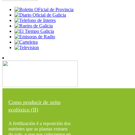
Como producir de xeito
ecolóxico (II)
A fertilización é a reposición dos
nutrintes que as plantas extraen
do solo, e que nos colectamos en