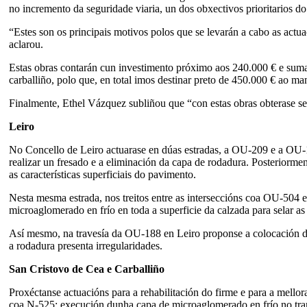
no incremento da seguridade viaria, un dos obxectivos prioritarios 
“Estes son os principais motivos polos que se levarán a cabo as actu
aclarou.
Estas obras contarán cun investimento próximo aos 240.000 € e sumara
carballiño, polo que, en total imos destinar preto de 450.000 € ao ma
Finalmente, Ethel Vázquez subliñou que “con estas obras obterase se
Leiro
No Concello de Leiro actuarase en dúas estradas, a OU-209 e a OU-18
realizar un fresado e a eliminación da capa de rodadura. Posteriormen
as características superficiais do pavimento.
Nesta mesma estrada, nos treitos entre as interseccións coa OU-504
microaglomerado en frío en toda a superficie da calzada para selar as 
Así mesmo, na travesía da OU-188 en Leiro proponse a colocación du
a rodadura presenta irregularidades.
San Cristovo de Cea e Carballiño
Proxéctanse actuacións para a rehabilitación do firme e para a mell
coa N-525; execución dunha capa de microaglomerado en frío no tra