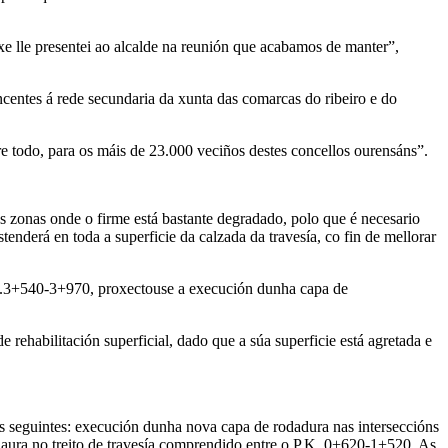
xe lle presentei ao alcalde na reunión que acabamos de manter”,
ncentes á rede secundaria da xunta das comarcas do ribeiro e do
e todo, para os máis de 23.000 veciños destes concellos ourensáns”.
 zonas onde o firme está bastante degradado, polo que é necesario
enderá en toda a superficie da calzada da travesía, co fin de mellorar
 os.3+540-3+970, proxectouse a execución dunha capa de
habilitación superficial, dado que a súa superficie está agretada e
as seguintes: execución dunha nova capa de rodadura nas interseccións
ura no treito de travesía comprendido entre o P.K. 0+620-1+520. As