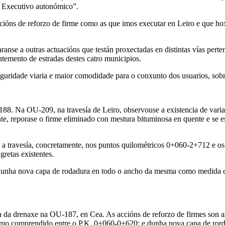
do Executivo autonómico”.
acións de reforzo de firme como as que imos executar en Leiro e que ho
nse a outras actuacións que testán proxectadas en distintas vías perte
ntemento de estradas destes catro municipios.
guridade viaria e maior comodidade para o conxunto dos usuarios, sobr
8. Na OU-209, na travesía de Leiro, observouse a existencia de varias
te, reporase o firme eliminado con mestura bituminosa en quente e se est
 e a travesía, concretamente, nos puntos quilométricos 0+060-2+712 e
gretas existentes.
nha nova capa de rodadura en todo o ancho da mesma como medida de re
ora da drenaxe na OU-187, en Cea. As accións de reforzo de firmes son 
mo comprendido entre o P.K. 0+060-0+620; e dunha nova capa de rorda