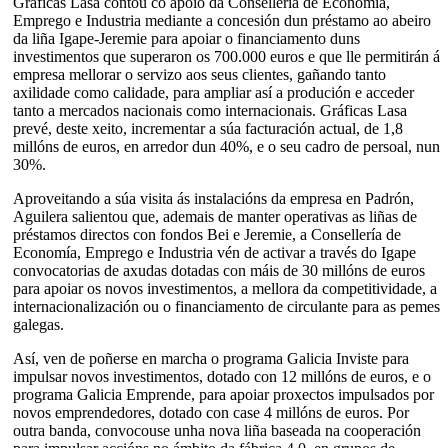
Gráficas Lasa contou co apoio da Consellería de Economía,
Emprego e Industria mediante a concesión dun préstamo ao abeiro
da liña Igape-Jeremie para apoiar o financiamento duns
investimentos que superaron os 700.000 euros e que lle permitirán á
empresa mellorar o servizo aos seus clientes, gañando tanto
axilidade como calidade, para ampliar así a produción e acceder
tanto a mercados nacionais como internacionais. Gráficas Lasa
prevé, deste xeito, incrementar a súa facturación actual, de 1,8
millóns de euros, en arredor dun 40%, e o seu cadro de persoal, nun
30%.
Aproveitando a súa visita ás instalacións da empresa en Padrón,
Aguilera salientou que, ademais de manter operativas as liñas de
préstamos directos con fondos Bei e Jeremie, a Consellería de
Economía, Emprego e Industria vén de activar a través do Igape
convocatorias de axudas dotadas con máis de 30 millóns de euros
para apoiar os novos investimentos, a mellora da competitividade, a
internacionalización ou o financiamento de circulante para as pemes
galegas.
Así, ven de poñerse en marcha o programa Galicia Inviste para
impulsar novos investimentos, dotado con 12 millóns de euros, e o
programa Galicia Emprende, para apoiar proxectos impulsados por
novos emprendedores, dotado con case 4 millóns de euros. Por
outra banda, convocouse unha nova liña baseada na cooperación