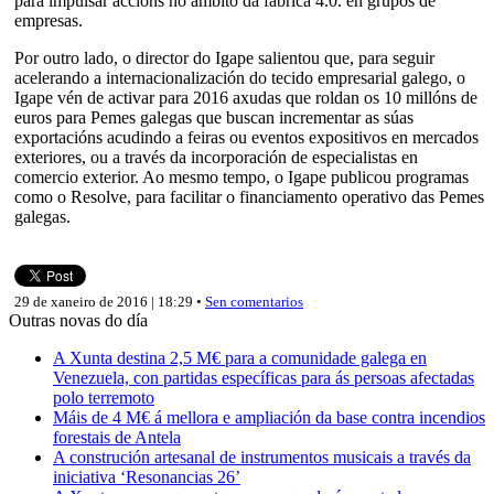
para impulsar accións no ámbito da fábrica 4.0. en grupos de
empresas.
Por outro lado, o director do Igape salientou que, para seguir
acelerando a internacionalización do tecido empresarial galego, o
Igape vén de activar para 2016 axudas que roldan os 10 millóns de
euros para Pemes galegas que buscan incrementar as súas
exportacións acudindo a feiras ou eventos expositivos en mercados
exteriores, ou a través da incorporación de especialistas en
comercio exterior. Ao mesmo tempo, o Igape publicou programas
como o Resolve, para facilitar o financiamento operativo das Pemes
galegas.
29 de xaneiro de 2016 | 18:29 •
Sen comentarios
Outras novas do día
A Xunta destina 2,5 M€ para a comunidade galega en
Venezuela, con partidas específicas para ás persoas afectadas
polo terremoto
Máis de 4 M€ á mellora e ampliación da base contra incendios
forestais de Antela
A construción artesanal de instrumentos musicais a través da
iniciativa ‘Resonancias 26’