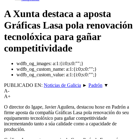
A Xunta destaca a aposta
Gráficas Lasa pola renovación
tecnolóxica para gañar
competitividade
wdfb_og_images:
a:1:{i:0;s:0:"";}
wdfb_og_custom_name:
a:1:{i:0;s:0:"";}
wdfb_og_custom_value:
a:1:{i:0;s:0:"";}
PUBLICADO EN:
Noticias de Galicia
►
Padrón
▼
A-
A+
O director do Igape, Javier Aguilera, destacou hoxe en Padrón a
firme aposta da compañía Gráficas Lasa pola renovación do seu
equipamento tecnolóxico para gañar competitividade
incrementando tanto a súa calidade como a capacidade de
produción.