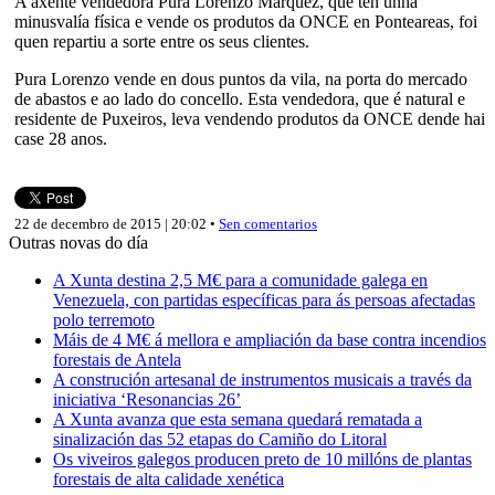
A axente vendedora Pura Lorenzo Márquez, que ten unha
minusvalía física e vende os produtos da ONCE en Ponteareas, foi
quen repartiu a sorte entre os seus clientes.
Pura Lorenzo vende en dous puntos da vila, na porta do mercado
de abastos e ao lado do concello. Esta vendedora, que é natural e
residente de Puxeiros, leva vendendo produtos da ONCE dende hai
case 28 anos.
22 de decembro de 2015 | 20:02 •
Sen comentarios
Outras novas do día
A Xunta destina 2,5 M€ para a comunidade galega en
Venezuela, con partidas específicas para ás persoas afectadas
polo terremoto
Máis de 4 M€ á mellora e ampliación da base contra incendios
forestais de Antela
A construción artesanal de instrumentos musicais a través da
iniciativa ‘Resonancias 26’
A Xunta avanza que esta semana quedará rematada a
sinalización das 52 etapas do Camiño do Litoral
Os viveiros galegos producen preto de 10 millóns de plantas
forestais de alta calidade xenética