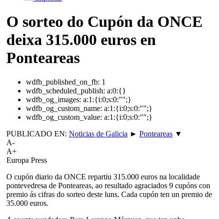
O sorteo do Cupón da ONCE
deixa 315.000 euros en
Ponteareas
wdfb_published_on_fb:
1
wdfb_scheduled_publish:
a:0:{}
wdfb_og_images:
a:1:{i:0;s:0:"";}
wdfb_og_custom_name:
a:1:{i:0;s:0:"";}
wdfb_og_custom_value:
a:1:{i:0;s:0:"";}
PUBLICADO EN:
Noticias de Galicia
►
Ponteareas
▼
A-
A+
Europa Press
O cupón diario da ONCE repartiu 315.000 euros na localidade
pontevedresa de Ponteareas, ao resultado agraciados 9 cupóns con
premio ás cifras do sorteo deste luns. Cada cupón ten un premio de
35.000 euros.