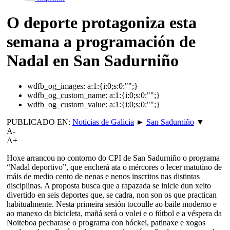
O deporte protagoniza esta
semana a programación de
Nadal en San Sadurniño
wdfb_og_images:
a:1:{i:0;s:0:"";}
wdfb_og_custom_name:
a:1:{i:0;s:0:"";}
wdfb_og_custom_value:
a:1:{i:0;s:0:"";}
PUBLICADO EN:
Noticias de Galicia
►
San Sadurniño
▼
A-
A+
Hoxe arrancou no contorno do CPI de San Sadurniño o programa
“Nadal deportivo”, que encherá ata o mércores o lecer matutino de
máis de medio cento de nenas e nenos inscritos nas distintas
disciplinas. A proposta busca que a rapazada se inicie dun xeito
divertido en seis deportes que, se cadra, non son os que practican
habitualmente. Nesta primeira sesión tocoulle ao baile moderno e
ao manexo da bicicleta, mañá será o volei e o fútbol e a véspera da
Noiteboa pecharase o programa con hóckei, patinaxe e xogos