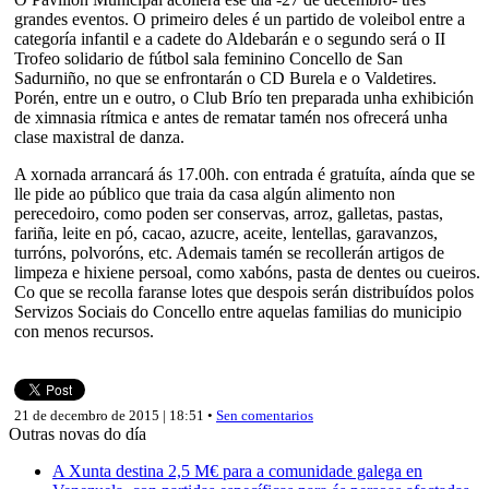
grandes eventos. O primeiro deles é un partido de voleibol entre a
categoría infantil e a cadete do Aldebarán e o segundo será o II
Trofeo solidario de fútbol sala feminino Concello de San
Sadurniño, no que se enfrontarán o CD Burela e o Valdetires.
Porén, entre un e outro, o Club Brío ten preparada unha exhibición
de ximnasia rítmica e antes de rematar tamén nos ofrecerá unha
clase maxistral de danza.
A xornada arrancará ás 17.00h. con entrada é gratuíta, aínda que se
lle pide ao público que traia da casa algún alimento non
perecedoiro, como poden ser conservas, arroz, galletas, pastas,
fariña, leite en pó, cacao, azucre, aceite, lentellas, garavanzos,
turróns, polvoróns, etc. Ademais tamén se recollerán artigos de
limpeza e hixiene persoal, como xabóns, pasta de dentes ou cueiros.
Co que se recolla faranse lotes que despois serán distribuídos polos
Servizos Sociais do Concello entre aquelas familias do municipio
con menos recursos.
21 de decembro de 2015 | 18:51 •
Sen comentarios
Outras novas do día
A Xunta destina 2,5 M€ para a comunidade galega en