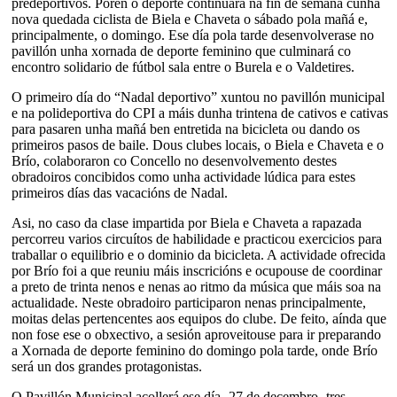
predeportivos. Porén o deporte continuará na fin de semana cunha
nova quedada ciclista de Biela e Chaveta o sábado pola mañá e,
principalmente, o domingo. Ese día pola tarde desenvolverase no
pavillón unha xornada de deporte feminino que culminará co
encontro solidario de fútbol sala entre o Burela e o Valdetires.
O primeiro día do “Nadal deportivo” xuntou no pavillón municipal
e na polideportiva do CPI a máis dunha trintena de cativos e cativas
para pasaren unha mañá ben entretida na bicicleta ou dando os
primeiros pasos de baile. Dous clubes locais, o Biela e Chaveta e o
Brío, colaboraron co Concello no desenvolvemento destes
obradoiros concibidos como unha actividade lúdica para estes
primeiros días das vacacións de Nadal.
Asi, no caso da clase impartida por Biela e Chaveta a rapazada
percorreu varios circuítos de habilidade e practicou exercicios para
traballar o equilibrio e o dominio da bicicleta. A actividade ofrecida
por Brío foi a que reuniu máis inscricións e ocupouse de coordinar
a preto de trinta nenos e nenas ao ritmo da música que máis soa na
actualidade. Neste obradoiro participaron nenas principalmente,
moitas delas pertencentes aos equipos do clube. De feito, aínda que
non fose ese o obxectivo, a sesión aproveitouse para ir preparando
a Xornada de deporte feminino do domingo pola tarde, onde Brío
será un dos grandes protagonistas.
O Pavillón Municipal acollerá ese día -27 de decembro- tres