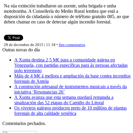
Na súa extinción traballaron un axente, unha brigada e unha
motobomba. A Consellería do Medio Rural lembra que está a
disposición da cidadanía o número de teléfono gratuíto 085, ao que
deben chamar en caso de detectar algún incendio forestal.
28 de decembro de 2015 | 11:18 •
Sen comentarios
Outras novas do día
A Xunta destina 2,5 M€ para a comunidade galega en
Venezuela, con partidas específicas para ás persoas afectadas
polo terremoto
Máis de 4 M€ á mellora e ampliación da base contra incendios
forestais de Antela
A construción artesanal de instrumentos musicais a través da
iniciativa ‘Resonancias 26’
A Xunta avanza que esta semana quedará rematada a
sinalización das 52 etapas do Camiño do Litoral
Os viveiros galegos producen preto de 10 millóns de plantas
forestais de alta calidade xenética
Comentarios pechados.