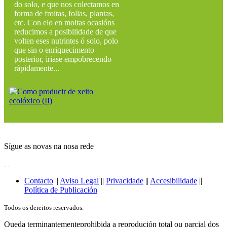
do solo, e que nos colectamos en
forma de froitas, follas, plantas,
etc. Con elo en moitas ocasións
reducimos a posibilidade de que
volten eses nutrintes ó solo, polo
que sin o enriquecimento
posterior, iriase empobrecendo
rápidamente...
Sígue as novas na nosa rede
Contacto
||
Aviso Legal
||
Privacidade
||
Accesibilidade
||
Política de Publicación
Todos os dereitos reservados.
Queda terminantementeprohibida a reprodución total ou parcial dos