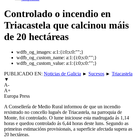
Controlado o incendio en
Triacastela que calcinou máis
de 20 hectáreas
wdfb_og_images:
a:1:{i:0;s:0:"";}
wdfb_og_custom_name:
a:1:{i:0;s:0:"";}
wdfb_og_custom_value:
a:1:{i:0;s:0:"";}
PUBLICADO EN:
Noticias de Galicia
►
Sucesos
►
Triacastela
▼
A-
A+
Europa Press
A Consellería de Medio Rural informou de que un incendio
rexistrado no concello lugués de Triacastela, na parroquia de
Monte, foi controlado. O lume iniciouse esta madrugada ás 1,14
horas e quedou controlado ás 6,44 horas deste luns. Segundo as
primeiras estimacións provisionais, a superficie afectada supera as
20 hectáreas.