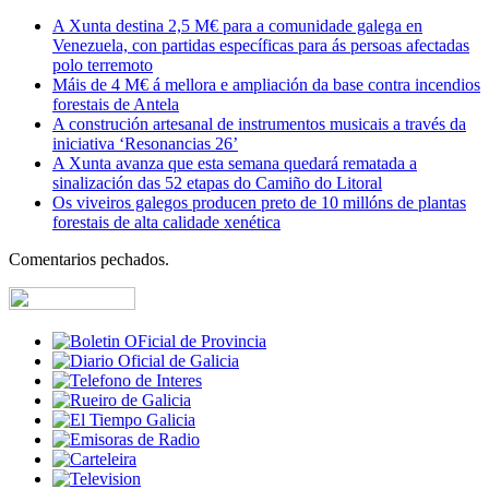
A Xunta destina 2,5 M€ para a comunidade galega en
Venezuela, con partidas específicas para ás persoas afectadas
polo terremoto
Máis de 4 M€ á mellora e ampliación da base contra incendios
forestais de Antela
A construción artesanal de instrumentos musicais a través da
iniciativa ‘Resonancias 26’
A Xunta avanza que esta semana quedará rematada a
sinalización das 52 etapas do Camiño do Litoral
Os viveiros galegos producen preto de 10 millóns de plantas
forestais de alta calidade xenética
Comentarios pechados.