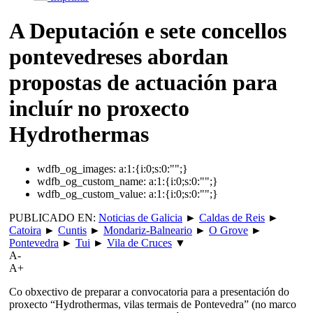
A Deputación e sete concellos
pontevedreses abordan
propostas de actuación para
incluír no proxecto
Hydrothermas
wdfb_og_images:
a:1:{i:0;s:0:"";}
wdfb_og_custom_name:
a:1:{i:0;s:0:"";}
wdfb_og_custom_value:
a:1:{i:0;s:0:"";}
PUBLICADO EN:
Noticias de Galicia
►
Caldas de Reis
►
Catoira
►
Cuntis
►
Mondariz-Balneario
►
O Grove
►
Pontevedra
►
Tui
►
Vila de Cruces
▼
A-
A+
Co obxectivo de preparar a convocatoria para a presentación do
proxecto “Hydrothermas, vilas termais de Pontevedra” (no marco