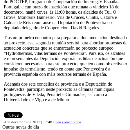
do POCTEP, Programa de Cooperación de Interreg-V España-
Portugal, e cun prazo de inscrición que remata o vindeiro 18 de
decembro), mañá xoves, ás 11:00 horas, os alcaldes de Tui, O
Grove, Mondariz-Balneario, Vila de Cruces, Cuntis, Catoira e
Caldas de Reis reuniranse na Deputación de Pontevedra co
deputado delegado de Cooperación, David Regades.
Tras un primeiro encontro para preparar a documentación destinada
ao proxecto, esta segunda reunión servirá para abordar propostas de
actuación concretas que se enmarcarán no proxecto europeo
“Hydrothermas, vilas termais de Pontevedra”. Para iso, os alcaldes
e representantes da Deputación exporán as liñas de actuación que
consideren necesarias para este proxecto, que ten como obxectivo o
impulso do termalismo, tendo en conta que Pontevedra é a
provincia española con máis recursos termais de España.
Ademais dos sete concellos da provincia e a Deputación de
Pontevedra, participan neste proxecto as cámaras municipais
portuguesas de Vileda, Penafiel e Guimarães, así como a
Universidade de Vigo e a de Minho.
9 de decembro de 2015 | 17:48 •
Sen comentarios
Outras novas do día