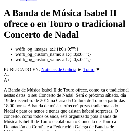
A Banda de Música Isabel II
ofrece o en Touro o tradicional
Concerto de Nadal
wdfb_og_images:
a:1:{i:0;s:0:"";}
wdfb_og_custom_name:
a:1:{i:0;s:0:"";}
wdfb_og_custom_value:
a:1:{i:0;s:0:"";}
PUBLICADO EN:
Noticias de Galicia
►
Touro
▼
A-
A+
A Banda de Música Isabel II de Touro ofrece, como xa e tradicional
nestas datas, o seu Concerto de Nadal. Será o próximo sábado, día
19 de decembro de 2015 na Casa da Cultura de Touro a partir das
18.00 horas. A banda de música ofrecerá pezas tradicionais do
Nadal e para os nenos e nenas que asistan haberá sorpresas. O
concerto, como todos os anos, está organizado pola Banda de
Música Isabel II de Touro e colaboran o Concello de Touro a
Deputación da Coruña e a Federación Galega de Bandas de