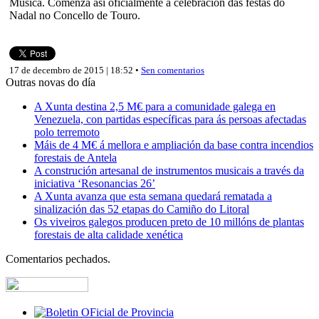
Música. Comenza así oficialmente a celebración das festas do
Nadal no Concello de Touro.
17 de decembro de 2015 | 18:52 •
Sen comentarios
Outras novas do día
A Xunta destina 2,5 M€ para a comunidade galega en
Venezuela, con partidas específicas para ás persoas afectadas
polo terremoto
Máis de 4 M€ á mellora e ampliación da base contra incendios
forestais de Antela
A construción artesanal de instrumentos musicais a través da
iniciativa ‘Resonancias 26’
A Xunta avanza que esta semana quedará rematada a
sinalización das 52 etapas do Camiño do Litoral
Os viveiros galegos producen preto de 10 millóns de plantas
forestais de alta calidade xenética
Comentarios pechados.