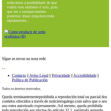
reducimos a posibilidade de que
volten eses nutrintes ó solo, polo
que sin o enriquecimento
posterior, iriase empobrecendo
rápidamente...
Sígue as novas na nosa rede
Contacto
||
Aviso Legal
||
Privacidade
||
Accesibilidade
||
Política de Publicación
Todos os dereitos reservados.
Queda terminantementeprohibida a reprodución total ou parcial dos
contidos ofrecidos a través de noticieirogalego.com salvo que o seu
uso estea autorizado expresamente. Así mesmo, queda prohibida
toda reprodución aos efectos do artículo 32.1, parágrafo segundo,