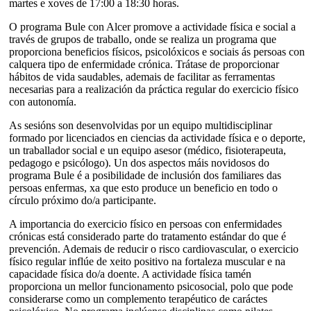
martes e xoves de 17:00 a 18:30 horas.
O programa Bule con Alcer promove a actividade física e social a
través de grupos de traballo, onde se realiza un programa que
proporciona beneficios físicos, psicolóxicos e sociais ás persoas con
calquera tipo de enfermidade crónica. Trátase de proporcionar
hábitos de vida saudables, ademais de facilitar as ferramentas
necesarias para a realización da práctica regular do exercicio físico
con autonomía.
As sesións son desenvolvidas por un equipo multidisciplinar
formado por licenciados en ciencias da actividade física e o deporte,
un traballador social e un equipo asesor (médico, fisioterapeuta,
pedagogo e psicólogo). Un dos aspectos máis novidosos do
programa Bule é a posibilidade de inclusión dos familiares das
persoas enfermas, xa que esto produce un beneficio en todo o
círculo próximo do/a participante.
A importancia do exercicio físico en persoas con enfermidades
crónicas está considerado parte do tratamento estándar do que é
prevención. Ademais de reducir o risco cardiovascular, o exercicio
físico regular inflúe de xeito positivo na fortaleza muscular e na
capacidade física do/a doente. A actividade física tamén
proporciona un mellor funcionamento psicosocial, polo que pode
considerarse como un complemento terapéutico de caráctes