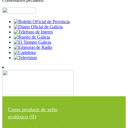
Comentarios pechados.
Como producir de xeito
ecolóxico (II)