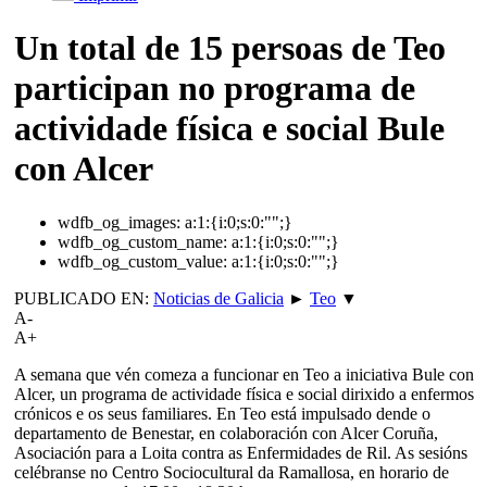
Un total de 15 persoas de Teo
participan no programa de
actividade física e social Bule
con Alcer
wdfb_og_images:
a:1:{i:0;s:0:"";}
wdfb_og_custom_name:
a:1:{i:0;s:0:"";}
wdfb_og_custom_value:
a:1:{i:0;s:0:"";}
PUBLICADO EN:
Noticias de Galicia
►
Teo
▼
A-
A+
A semana que vén comeza a funcionar en Teo a iniciativa Bule con
Alcer, un programa de actividade física e social dirixido a enfermos
crónicos e os seus familiares. En Teo está impulsado dende o
departamento de Benestar, en colaboración con Alcer Coruña,
Asociación para a Loita contra as Enfermidades de Ril. As sesións
celébranse no Centro Sociocultural da Ramallosa, en horario de