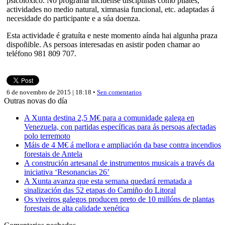
psicolóxico. No programa inclúense disciplinas como pilates,
actividades no medio natural, ximnasia funcional, etc. adaptadas á
necesidade do participante e a súa doenza.
Esta actividade é gratuíta e neste momento aínda hai algunha praza
dispoñible. As persoas interesadas en asistir poden chamar ao
teléfono 981 809 707.
6 de novembro de 2015 | 18:18 •
Sen comentarios
Outras novas do día
A Xunta destina 2,5 M€ para a comunidade galega en
Venezuela, con partidas específicas para ás persoas afectadas
polo terremoto
Máis de 4 M€ á mellora e ampliación da base contra incendios
forestais de Antela
A construción artesanal de instrumentos musicais a través da
iniciativa ‘Resonancias 26’
A Xunta avanza que esta semana quedará rematada a
sinalización das 52 etapas do Camiño do Litoral
Os viveiros galegos producen preto de 10 millóns de plantas
forestais de alta calidade xenética