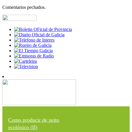
Comentarios pechados.
Como producir de xeito
ecolóxico (II)