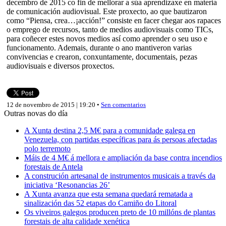
decembro de 2015 co fin de mellorar a súa aprendizaxe en materia
de comunicación audiovisual. Este proxecto, ao que bautizaron
como “Piensa, crea…¡acción!” consiste en facer chegar aos rapaces
o emprego de recursos, tanto de medios audiovisuais como TICs,
para coñecer estes novos medios así como aprender o seu uso e
funcionamento. Ademais, durante o ano mantiveron varias
convivencias e crearon, conxuntamente, documentais, pezas
audiovisuais e diversos proxectos.
12 de novembro de 2015 | 19:20 •
Sen comentarios
Outras novas do día
A Xunta destina 2,5 M€ para a comunidade galega en
Venezuela, con partidas específicas para ás persoas afectadas
polo terremoto
Máis de 4 M€ á mellora e ampliación da base contra incendios
forestais de Antela
A construción artesanal de instrumentos musicais a través da
iniciativa ‘Resonancias 26’
A Xunta avanza que esta semana quedará rematada a
sinalización das 52 etapas do Camiño do Litoral
Os viveiros galegos producen preto de 10 millóns de plantas
forestais de alta calidade xenética