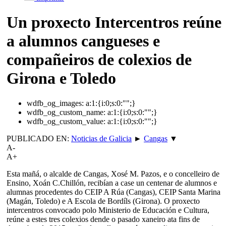
Un proxecto Intercentros reúne
a alumnos cangueses e
compañeiros de colexios de
Girona e Toledo
wdfb_og_images:
a:1:{i:0;s:0:"";}
wdfb_og_custom_name:
a:1:{i:0;s:0:"";}
wdfb_og_custom_value:
a:1:{i:0;s:0:"";}
PUBLICADO EN:
Noticias de Galicia
►
Cangas
▼
A-
A+
Esta mañá, o alcalde de Cangas, Xosé M. Pazos, e o concelleiro de
Ensino, Xoán C.Chillón, recibían a case un centenar de alumnos e
alumnas procedentes do CEIP A Rúa (Cangas), CEIP Santa Marina
(Magán, Toledo) e A Escola de Bordíls (Girona). O proxecto
intercentros convocado polo Ministerio de Educación e Cultura,
reúne a estes tres colexios dende o pasado xaneiro ata fins de