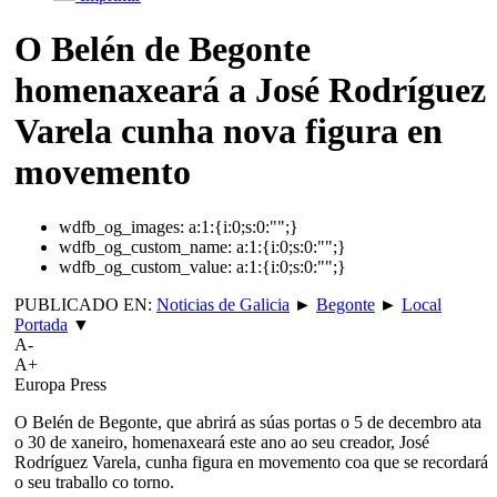
O Belén de Begonte
homenaxeará a José Rodríguez
Varela cunha nova figura en
movemento
wdfb_og_images:
a:1:{i:0;s:0:"";}
wdfb_og_custom_name:
a:1:{i:0;s:0:"";}
wdfb_og_custom_value:
a:1:{i:0;s:0:"";}
PUBLICADO EN:
Noticias de Galicia
►
Begonte
►
Local
Portada
▼
A-
A+
Europa Press
O Belén de Begonte, que abrirá as súas portas o 5 de decembro ata
o 30 de xaneiro, homenaxeará este ano ao seu creador, José
Rodríguez Varela, cunha figura en movemento coa que se recordará
o seu traballo co torno.