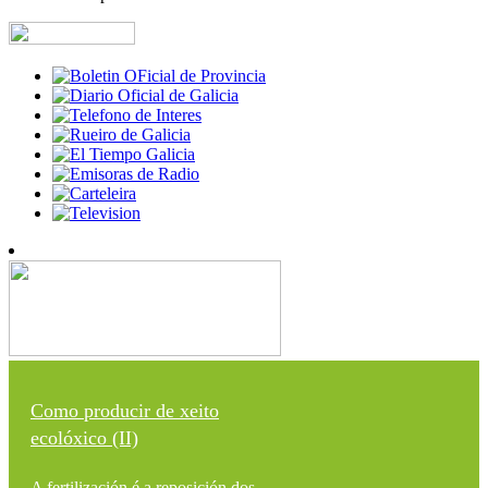
Como producir de xeito
ecolóxico (II)
A fertilización é a reposición dos