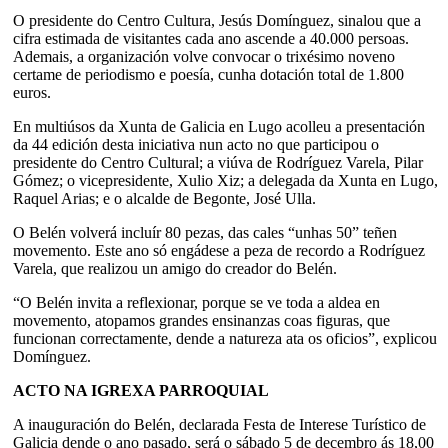
O presidente do Centro Cultura, Jesús Domínguez, sinalou que a
cifra estimada de visitantes cada ano ascende a 40.000 persoas.
Ademais, a organización volve convocar o trixésimo noveno
certame de periodismo e poesía, cunha dotación total de 1.800
euros.
En multiúsos da Xunta de Galicia en Lugo acolleu a presentación
da 44 edición desta iniciativa nun acto no que participou o
presidente do Centro Cultural; a viúva de Rodríguez Varela, Pilar
Gómez; o vicepresidente, Xulio Xiz; a delegada da Xunta en Lugo,
Raquel Arias; e o alcalde de Begonte, José Ulla.
O Belén volverá incluír 80 pezas, das cales “unhas 50” teñen
movemento. Este ano só engádese a peza de recordo a Rodríguez
Varela, que realizou un amigo do creador do Belén.
“O Belén invita a reflexionar, porque se ve toda a aldea en
movemento, atopamos grandes ensinanzas coas figuras, que
funcionan correctamente, dende a natureza ata os oficios”, explicou
Domínguez.
ACTO NA IGREXA PARROQUIAL
A inauguración do Belén, declarada Festa de Interese Turístico de
Galicia dende o ano pasado, será o sábado 5 de decembro ás 18,00