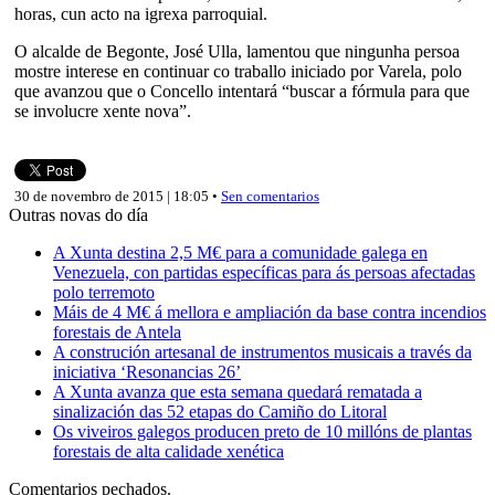
horas, cun acto na igrexa parroquial.
O alcalde de Begonte, José Ulla, lamentou que ningunha persoa
mostre interese en continuar co traballo iniciado por Varela, polo
que avanzou que o Concello intentará “buscar a fórmula para que
se involucre xente nova”.
30 de novembro de 2015 | 18:05 •
Sen comentarios
Outras novas do día
A Xunta destina 2,5 M€ para a comunidade galega en
Venezuela, con partidas específicas para ás persoas afectadas
polo terremoto
Máis de 4 M€ á mellora e ampliación da base contra incendios
forestais de Antela
A construción artesanal de instrumentos musicais a través da
iniciativa ‘Resonancias 26’
A Xunta avanza que esta semana quedará rematada a
sinalización das 52 etapas do Camiño do Litoral
Os viveiros galegos producen preto de 10 millóns de plantas
forestais de alta calidade xenética
Comentarios pechados.