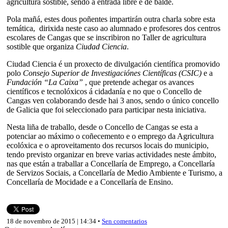
agricultura sostible, sendo a entrada libre e de balde.
Pola mañá, estes dous poñentes impartirán outra charla sobre esta
temática, dirixida neste caso ao alumnado e profesores dos centros
escolares de Cangas que se inscribiron no Taller de agricultura
sostible que organiza
Ciudad Ciencia
.
Ciudad Ciencia é un proxecto de divulgación científica promovido
polo
Consejo Superior de Investigaciónes Científicas (CSIC)
e a
Fundación “La Caixa”
, que pretende achegar os avances
científicos e tecnolóxicos á cidadanía e no que o Concello de
Cangas ven colaborando desde hai 3 anos, sendo o único concello
de Galicia que foi seleccionado para participar nesta iniciativa.
Nesta liña de traballo, desde o Concello de Cangas se esta a
potenciar ao máximo o coñecemento e o emprego da Agricultura
ecolóxica e o aproveitamento dos recursos locais do municipio,
tendo previsto organizar en breve varias actividades neste ámbito,
nas que están a traballar a Concellaría de Emprego, a Concellaría
de Servizos Sociais, a Concellaría de Medio Ambiente e Turismo, a
Concellaría de Mocidade e a Concellaría de Ensino.
18 de novembro de 2015 | 14:34 •
Sen comentarios