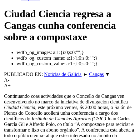
Ciudad Ciencia regresa a
Cangas cunha conferencia
sobre a compostaxe
wdfb_og_images:
a:1:{i:0;s:0:"";}
wdfb_og_custom_name:
a:1:{i:0;s:0:"";}
wdfb_og_custom_value:
a:1:{i:0;s:0:"";}
PUBLICADO EN:
Noticias de Galicia
►
Cangas
▼
A-
A+
Continuando coas actividades que o Concello de Cangas ven
desenvolvendo no marco da iniciativa de divulgación científica
Ciudad Ciencia
, este próximo venres, ás 20:00 horas, o Salón de
Plenos do Concello acollerá unha conferencia a cargo dos
científicos do
Instituto de Ciencias Agrarias (CSIC)
Juan Carlos
García Gil e Alfredo Polo, co título “A compostaxe para reciclar e
transformar o lixo en abono orgánico”. A conferencia esta aberta a
todo o público en xeral que estea interesado no ámbito da