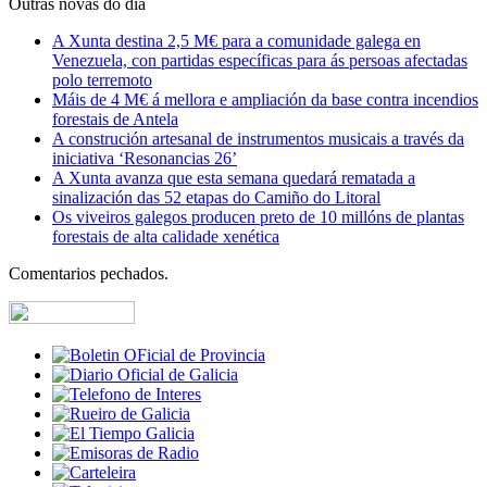
Outras novas do día
A Xunta destina 2,5 M€ para a comunidade galega en
Venezuela, con partidas específicas para ás persoas afectadas
polo terremoto
Máis de 4 M€ á mellora e ampliación da base contra incendios
forestais de Antela
A construción artesanal de instrumentos musicais a través da
iniciativa ‘Resonancias 26’
A Xunta avanza que esta semana quedará rematada a
sinalización das 52 etapas do Camiño do Litoral
Os viveiros galegos producen preto de 10 millóns de plantas
forestais de alta calidade xenética
Comentarios pechados.