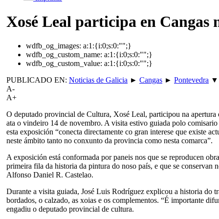
Xosé Leal participa en Cangas n
wdfb_og_images:
a:1:{i:0;s:0:"";}
wdfb_og_custom_name:
a:1:{i:0;s:0:"";}
wdfb_og_custom_value:
a:1:{i:0;s:0:"";}
PUBLICADO EN:
Noticias de Galicia
►
Cangas
►
Pontevedra
▼
A-
A+
O deputado provincial de Cultura, Xosé Leal, participou na apertura 
ata o vindeiro 14 de novembro. A visita estivo guiada polo comisario
esta exposición “conecta directamente co gran interese que existe ac
neste ámbito tanto no conxunto da provincia como nesta comarca”.
A exposición está conformada por paneis nos que se reproducen obras 
primeira fila da historia da pintura do noso país, e que se conse
Alfonso Daniel R. Castelao.
Durante a visita guiada, José Luis Rodríguez explicou a historia do t
bordados, o calzado, as xoias e os complementos. “É importante difu
engadiu o deputado provincial de cultura.