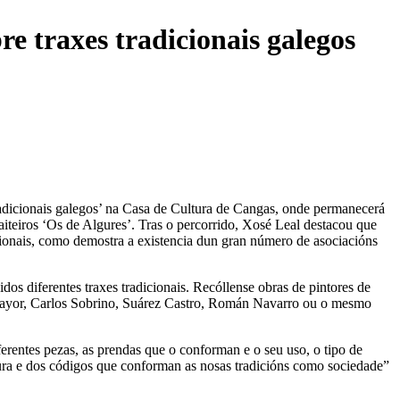
e traxes tradicionais galegos
tradicionais galegos’ na Casa de Cultura de Cangas, onde permanecerá
aiteiros ‘Os de Algures’. Tras o percorrido, Xosé Leal destacou que
icionais, como demostra a existencia dun gran número de asociacións
os diferentes traxes tradicionais. Recóllense obras de pintores de
tomayor, Carlos Sobrino, Suárez Castro, Román Navarro ou o mesmo
ferentes pezas, as prendas que o conforman e o seu uso, o tipo de
tura e dos códigos que conforman as nosas tradicións como sociedade”