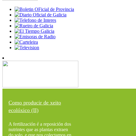
Como producir de xeito
ecolóxico (II)
A fertilización é a reposición dos
nutrintes que as plantas extraen
do solo, e que nos colectamos en