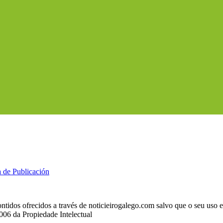
a de Publicación
ntidos ofrecidos a través de noticieirogalego.com salvo que o seu uso
2006 da Propiedade Intelectual