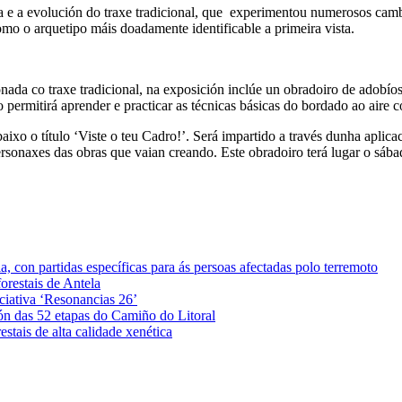
ia e a evolución do traxe tradicional, que experimentou numerosos cam
o o arquetipo máis doadamente identificable a primeira vista.
onada co traxe tradicional, na exposición inclúe un obradoiro de adobíos
 permitirá aprender e practicar as técnicas básicas do bordado ao aire 
ixo o título ‘Viste o teu Cadro!’. Será impartido a través dunha aplicac
ersonaxes das obras que vaian creando. Este obradoiro terá lugar o sáb
 con partidas específicas para ás persoas afectadas polo terremoto
orestais de Antela
iciativa ‘Resonancias 26’
ón das 52 etapas do Camiño do Litoral
stais de alta calidade xenética