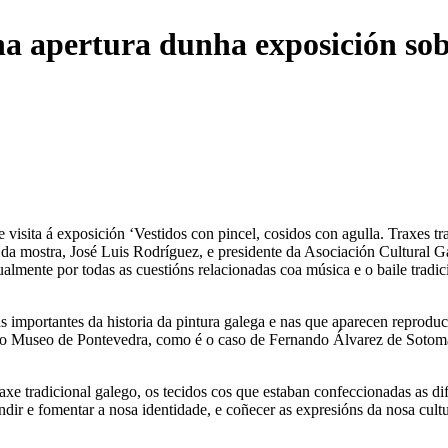
a apertura dunha exposición sobr
e visita á exposición ‘Vestidos con pincel, cosidos con agulla. Traxes 
 da mostra, José Luis Rodríguez, e presidente da Asociación Cultural G
tualmente por todas as cuestións relacionadas coa música e o baile trad
importantes da historia da pintura galega e nas que aparecen reproducid
rvan no Museo de Pontevedra, como é o caso de Fernando Álvarez de So
raxe tradicional galego, os tecidos cos que estaban confeccionadas as di
ndir e fomentar a nosa identidade, e coñecer as expresións da nosa cul