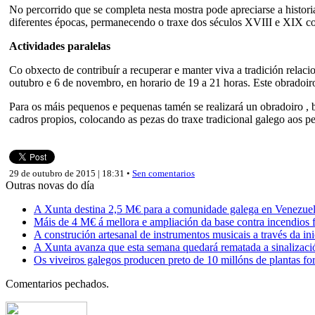
No percorrido que se completa nesta mostra pode apreciarse a histor
diferentes épocas, permanecendo o traxe dos séculos XVIII e XIX com
Actividades paralelas
Co obxecto de contribuír a recuperar e manter viva a tradición relaci
outubro e 6 de novembro, en horario de 19 a 21 horas. Este obradoiro
Para os máis pequenos e pequenas tamén se realizará un obradoiro , ba
cadros propios, colocando as pezas do traxe tradicional galego aos p
29 de outubro de 2015 | 18:31 •
Sen comentarios
Outras novas do día
A Xunta destina 2,5 M€ para a comunidade galega en Venezuela,
Máis de 4 M€ á mellora e ampliación da base contra incendios f
A construción artesanal de instrumentos musicais a través da in
A Xunta avanza que esta semana quedará rematada a sinalizaci
Os viveiros galegos producen preto de 10 millóns de plantas fore
Comentarios pechados.