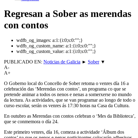
Regresan a Sober as merendas
con contos
wdfb_og_images:
a:1:{i:0;s:0:"";}
wdfb_og_custom_name:
a:1:{i:0;s:0:"";}
wdfb_og_custom_value:
a:1:{i:0;s:0:"";}
PUBLICADO EN:
Noticias de Galicia
►
Sober
▼
A-
A+
O Goberno local do Concello de Sober retoma o venres día 16 a
celebración das ‘Merendas con contos’, un programa co que se
pretende animar a todos os nenos e nenas a somerxerse no mundo
da lectura. As actividades, que se van programar ao longo de todo o
curso escolar, serán os venres ás 17:30 horas na Casa da Cultura.
En outubro as Merendas con contos celebran o ‘Mes da Biblioteca’,
que se conmemora o día 24.
Este primeiro venres, día 16, comeza a actividade ‘Álbum dos
contos’ na que os nenos e nenas participantes colocarán adhesivos