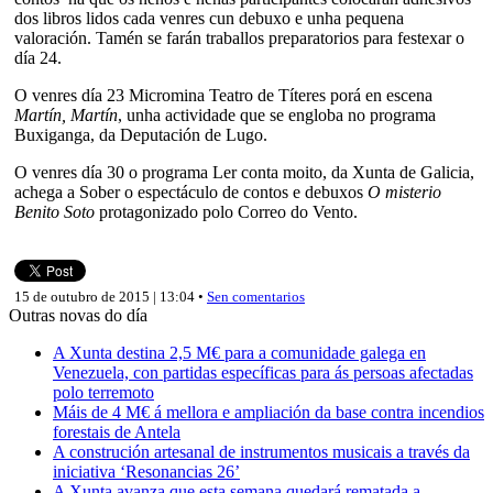
dos libros lidos cada venres cun debuxo e unha pequena
valoración. Tamén se farán traballos preparatorios para festexar o
día 24.
O venres día 23 Micromina Teatro de Títeres porá en escena
Martín, Martín
, unha actividade que se engloba no programa
Buxiganga, da Deputación de Lugo.
O venres día 30 o programa Ler conta moito, da Xunta de Galicia,
achega a Sober o espectáculo de contos e debuxos
O misterio
Benito Soto
protagonizado polo Correo do Vento.
15 de outubro de 2015 | 13:04 •
Sen comentarios
Outras novas do día
A Xunta destina 2,5 M€ para a comunidade galega en
Venezuela, con partidas específicas para ás persoas afectadas
polo terremoto
Máis de 4 M€ á mellora e ampliación da base contra incendios
forestais de Antela
A construción artesanal de instrumentos musicais a través da
iniciativa ‘Resonancias 26’
A Xunta avanza que esta semana quedará rematada a