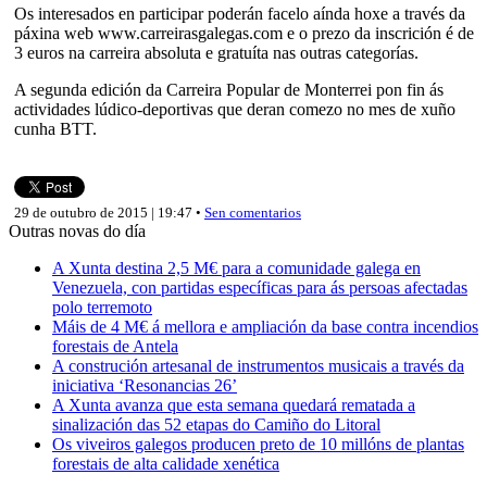
Os interesados en participar poderán facelo aínda hoxe a través da
páxina web www.carreirasgalegas.com e o prezo da inscrición é de
3 euros na carreira absoluta e gratuíta nas outras categorías.
A segunda edición da Carreira Popular de Monterrei pon fin ás
actividades lúdico-deportivas que deran comezo no mes de xuño
cunha BTT.
29 de outubro de 2015 | 19:47 •
Sen comentarios
Outras novas do día
A Xunta destina 2,5 M€ para a comunidade galega en
Venezuela, con partidas específicas para ás persoas afectadas
polo terremoto
Máis de 4 M€ á mellora e ampliación da base contra incendios
forestais de Antela
A construción artesanal de instrumentos musicais a través da
iniciativa ‘Resonancias 26’
A Xunta avanza que esta semana quedará rematada a
sinalización das 52 etapas do Camiño do Litoral
Os viveiros galegos producen preto de 10 millóns de plantas
forestais de alta calidade xenética