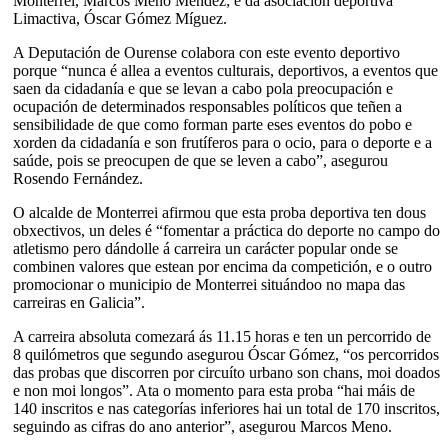
Monterrei, Marcos Meno Méndez; e da asociación deportiva
Limactiva, Óscar Gómez Míguez.
A Deputación de Ourense colabora con este evento deportivo
porque “nunca é allea a eventos culturais, deportivos, a eventos que
saen da cidadanía e que se levan a cabo pola preocupación e
ocupación de determinados responsables políticos que teñen a
sensibilidade de que como forman parte eses eventos do pobo e
xorden da cidadanía e son frutíferos para o ocio, para o deporte e a
saúde, pois se preocupen de que se leven a cabo”, asegurou
Rosendo Fernández.
O alcalde de Monterrei afirmou que esta proba deportiva ten dous
obxectivos, un deles é “fomentar a práctica do deporte no campo do
atletismo pero dándolle á carreira un carácter popular onde se
combinen valores que estean por encima da competición, e o outro
promocionar o municipio de Monterrei situándoo no mapa das
carreiras en Galicia”.
A carreira absoluta comezará ás 11.15 horas e ten un percorrido de
8 quilómetros que segundo asegurou Óscar Gómez, “os percorridos
das probas que discorren por circuíto urbano son chans, moi doados
e non moi longos”. Ata o momento para esta proba “hai máis de
140 inscritos e nas categorías inferiores hai un total de 170 inscritos,
seguindo as cifras do ano anterior”, asegurou Marcos Meno.