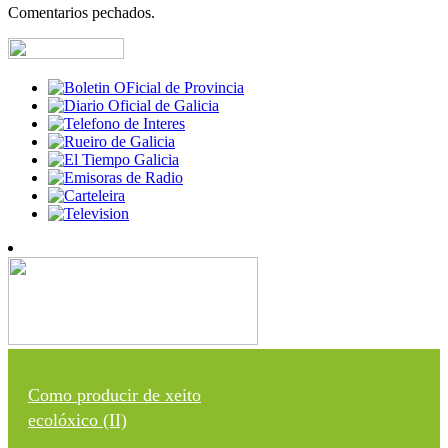
Comentarios pechados.
Como producir de xeito
ecolóxico (II)