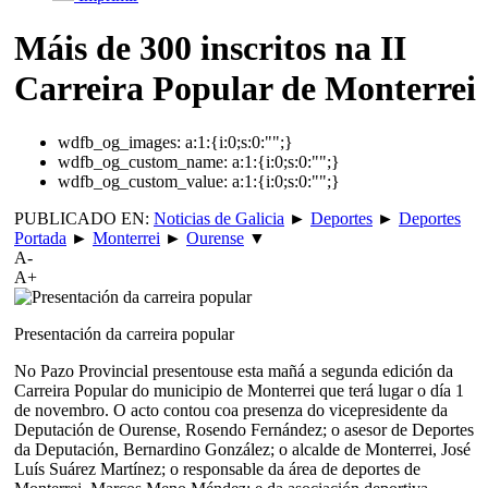
Máis de 300 inscritos na II
Carreira Popular de Monterrei
wdfb_og_images:
a:1:{i:0;s:0:"";}
wdfb_og_custom_name:
a:1:{i:0;s:0:"";}
wdfb_og_custom_value:
a:1:{i:0;s:0:"";}
PUBLICADO EN:
Noticias de Galicia
►
Deportes
►
Deportes
Portada
►
Monterrei
►
Ourense
▼
A-
A+
Presentación da carreira popular
No Pazo Provincial presentouse esta mañá a segunda edición da
Carreira Popular do municipio de Monterrei que terá lugar o día 1
de novembro. O acto contou coa presenza do vicepresidente da
Deputación de Ourense, Rosendo Fernández; o asesor de Deportes
da Deputación, Bernardino González; o alcalde de Monterrei, José
Luís Suárez Martínez; o responsable da área de deportes de