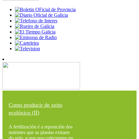
Como producir de xeito
ecolóxico (II)
A fertilización é a reposición dos
nutrintes que as plantas extraen
do solo, e que nos colectamos en