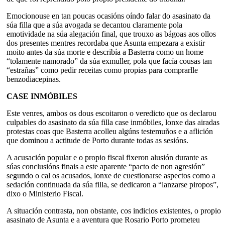
Emocionouse en tan poucas ocasións oíndo falar do asasinato da
súa filla que a súa avogada se decantou claramente pola
emotividade na súa alegación final, que trouxo as bágoas aos ollos
dos presentes mentres recordaba que Asunta empezara a existir
moito antes da súa morte e describía a Basterra como un home
“tolamente namorado” da súa exmuller, pola que facía cousas tan
“estrañas” como pedir receitas como propias para comprarlle
benzodiacepinas.
CASE INMÓBILES
Este venres, ambos os dous escoitaron o veredicto que os declarou
culpables do asasinato da súa filla case inmóbiles, lonxe das airadas
protestas coas que Basterra acolleu algúns testemuños e a aflición
que dominou a actitude de Porto durante todas as sesións.
A acusación popular e o propio fiscal fixeron alusión durante as
súas conclusións finais a este aparente “pacto de non agresión”
segundo o cal os acusados, lonxe de cuestionarse aspectos como a
sedación continuada da súa filla, se dedicaron a “lanzarse piropos”,
dixo o Ministerio Fiscal.
A situación contrasta, non obstante, cos indicios existentes, o propio
asasinato de Asunta e a aventura que Rosario Porto prometeu