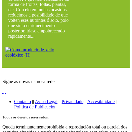
forma de froitas, follas, plantas,
etc. Con elo en moitas ocasións
reducimos a posibilidade de que
volten eses nutrintes ó solo, polo
que sin o enriquecimento
posterior, iriase empobrecendo
rápidamente...
Sígue as novas na nosa rede
Contacto
||
Aviso Legal
||
Privacidade
||
Accesibilidade
||
Política de Publicación
Todos os dereitos reservados.
Queda terminantementeprohibida a reprodución total ou parcial dos