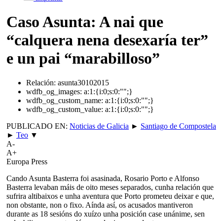
Caso Asunta: A nai que
“calquera nena desexaría ter”
e un pai “marabilloso”
Relación:
asunta30102015
wdfb_og_images:
a:1:{i:0;s:0:"";}
wdfb_og_custom_name:
a:1:{i:0;s:0:"";}
wdfb_og_custom_value:
a:1:{i:0;s:0:"";}
PUBLICADO EN:
Noticias de Galicia
►
Santiago de Compostela
►
Teo
▼
A-
A+
Europa Press
Cando Asunta Basterra foi asasinada, Rosario Porto e Alfonso
Basterra levaban máis de oito meses separados, cunha relación que
sufrira altibaixos e unha aventura que Porto prometeu deixar e que,
non obstante, non o fixo. Aínda así, os acusados mantiveron
durante as 18 sesións do xuízo unha posición case unánime, sen