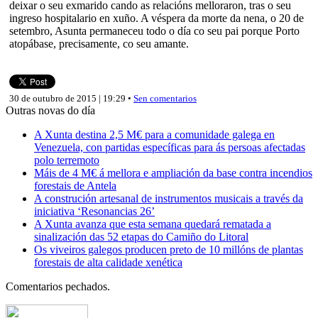
deixar o seu exmarido cando as relacións melloraron, tras o seu
ingreso hospitalario en xuño. A véspera da morte da nena, o 20 de
setembro, Asunta permaneceu todo o día co seu pai porque Porto
atopábase, precisamente, co seu amante.
30 de outubro de 2015 | 19:29 •
Sen comentarios
Outras novas do día
A Xunta destina 2,5 M€ para a comunidade galega en
Venezuela, con partidas específicas para ás persoas afectadas
polo terremoto
Máis de 4 M€ á mellora e ampliación da base contra incendios
forestais de Antela
A construción artesanal de instrumentos musicais a través da
iniciativa ‘Resonancias 26’
A Xunta avanza que esta semana quedará rematada a
sinalización das 52 etapas do Camiño do Litoral
Os viveiros galegos producen preto de 10 millóns de plantas
forestais de alta calidade xenética
Comentarios pechados.