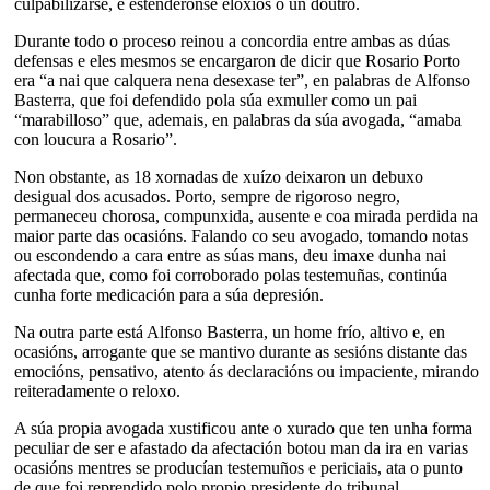
culpabilizarse, e estendéronse eloxios o un doutro.
Durante todo o proceso reinou a concordia entre ambas as dúas
defensas e eles mesmos se encargaron de dicir que Rosario Porto
era “a nai que calquera nena desexase ter”, en palabras de Alfonso
Basterra, que foi defendido pola súa exmuller como un pai
“marabilloso” que, ademais, en palabras da súa avogada, “amaba
con loucura a Rosario”.
Non obstante, as 18 xornadas de xuízo deixaron un debuxo
desigual dos acusados. Porto, sempre de rigoroso negro,
permaneceu chorosa, compunxida, ausente e coa mirada perdida na
maior parte das ocasións. Falando co seu avogado, tomando notas
ou escondendo a cara entre as súas mans, deu imaxe dunha nai
afectada que, como foi corroborado polas testemuñas, continúa
cunha forte medicación para a súa depresión.
Na outra parte está Alfonso Basterra, un home frío, altivo e, en
ocasións, arrogante que se mantivo durante as sesións distante das
emocións, pensativo, atento ás declaracións ou impaciente, mirando
reiteradamente o reloxo.
A súa propia avogada xustificou ante o xurado que ten unha forma
peculiar de ser e afastado da afectación botou man da ira en varias
ocasións mentres se producían testemuños e periciais, ata o punto
de que foi reprendido polo propio presidente do tribunal.