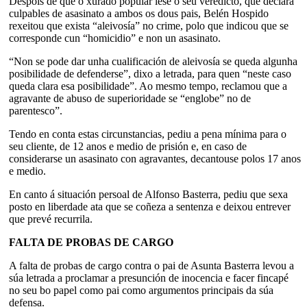
Despois de que o xurado popular lese o seu veredicto, que declara
culpables de asasinato a ambos os dous pais, Belén Hospido
rexeitou que exista “aleivosía” no crime, polo que indicou que se
corresponde cun “homicidio” e non un asasinato.
“Non se pode dar unha cualificación de aleivosía se queda algunha
posibilidade de defenderse”, dixo a letrada, para quen “neste caso
queda clara esa posibilidade”. Ao mesmo tempo, reclamou que a
agravante de abuso de superioridade se “englobe” no de
parentesco”.
Tendo en conta estas circunstancias, pediu a pena mínima para o
seu cliente, de 12 anos e medio de prisión e, en caso de
considerarse un asasinato con agravantes, decantouse polos 17 anos
e medio.
En canto á situación persoal de Alfonso Basterra, pediu que sexa
posto en liberdade ata que se coñeza a sentenza e deixou entrever
que prevé recurrila.
FALTA DE PROBAS DE CARGO
A falta de probas de cargo contra o pai de Asunta Basterra levou a
súa letrada a proclamar a presunción de inocencia e facer fincapé
no seu bo papel como pai como argumentos principais da súa
defensa.