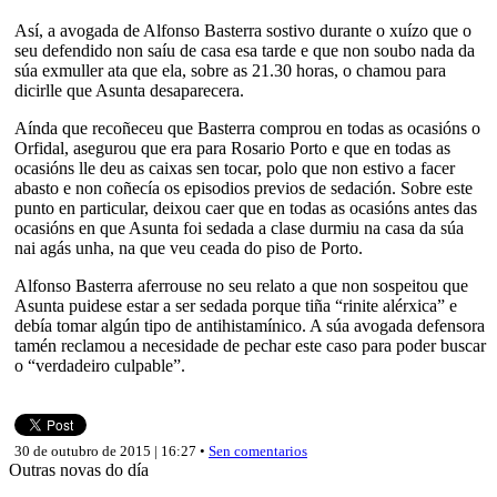
Así, a avogada de Alfonso Basterra sostivo durante o xuízo que o
seu defendido non saíu de casa esa tarde e que non soubo nada da
súa exmuller ata que ela, sobre as 21.30 horas, o chamou para
dicirlle que Asunta desaparecera.
Aínda que recoñeceu que Basterra comprou en todas as ocasións o
Orfidal, asegurou que era para Rosario Porto e que en todas as
ocasións lle deu as caixas sen tocar, polo que non estivo a facer
abasto e non coñecía os episodios previos de sedación. Sobre este
punto en particular, deixou caer que en todas as ocasións antes das
ocasións en que Asunta foi sedada a clase durmiu na casa da súa
nai agás unha, na que veu ceada do piso de Porto.
Alfonso Basterra aferrouse no seu relato a que non sospeitou que
Asunta puidese estar a ser sedada porque tiña “rinite alérxica” e
debía tomar algún tipo de antihistamínico. A súa avogada defensora
tamén reclamou a necesidade de pechar este caso para poder buscar
o “verdadeiro culpable”.
30 de outubro de 2015 | 16:27 •
Sen comentarios
Outras novas do día