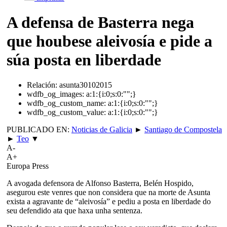
A defensa de Basterra nega
que houbese aleivosía e pide a
súa posta en liberdade
Relación:
asunta30102015
wdfb_og_images:
a:1:{i:0;s:0:"";}
wdfb_og_custom_name:
a:1:{i:0;s:0:"";}
wdfb_og_custom_value:
a:1:{i:0;s:0:"";}
PUBLICADO EN:
Noticias de Galicia
►
Santiago de Compostela
►
Teo
▼
A-
A+
Europa Press
A avogada defensora de Alfonso Basterra, Belén Hospido,
asegurou este venres que non considera que na morte de Asunta
exista a agravante de “aleivosía” e pediu a posta en liberdade do
seu defendido ata que haxa unha sentenza.