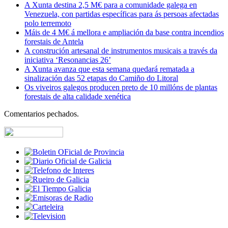
A Xunta destina 2,5 M€ para a comunidade galega en
Venezuela, con partidas específicas para ás persoas afectadas
polo terremoto
Máis de 4 M€ á mellora e ampliación da base contra incendios
forestais de Antela
A construción artesanal de instrumentos musicais a través da
iniciativa ‘Resonancias 26’
A Xunta avanza que esta semana quedará rematada a
sinalización das 52 etapas do Camiño do Litoral
Os viveiros galegos producen preto de 10 millóns de plantas
forestais de alta calidade xenética
Comentarios pechados.