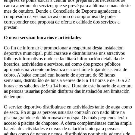
empresa se poida adicar a centrar nos preparativos necesarios de
cara a apertura do servizo, que se prevé para a última semana deste
mes de outubro. Dende a Concellería de Deporte agradecen a
compresión da veciñanza así como o compromiso de poder
corresponder coa proposta de oferta e calidade dos servizos a
prestar.
O novo servizo: horarios e actividades
Co fin de informar e promocionar a reapertura desta instalación
deportiva municipal, publicaranse e distribuiranse uns atractivos
folletos informativos onde se facilitará información detallada de
horarios, actividades e servizos, así como dos prezos públicos
aprobados na vixente ordenanza e a xestión e lugar de sistema de
cobro. A balea contará cun horario de apertura de 65 horas
semanais, distribuído de luns a venres de 8 a 14 horas e de 16 a 22
horas e os sábados de 9 a 14 horas. Durante este horario de apertura
as persoas usuarias poderán disfrutar das instalación sen limitación
de tempo.
O servizo deportivo distribuirase en actividades tanto de auga como
de seco. En auga as persoas usuarias contarán con nado libre na
piscina grande e de hidromasaxe no spa. Os máis pequenos terán
acceso á piscina de chapoteo. A oferta compleméntase cunha ampla
batería de actividades e cursos de natación tanto para persoas
adultas como de nenas e nenos, distribuídos por niveis, ademais de