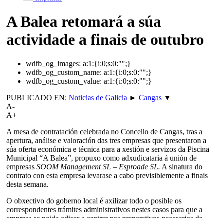
A Balea retomará a súa
actividade a finais de outubro
wdfb_og_images:
a:1:{i:0;s:0:"";}
wdfb_og_custom_name:
a:1:{i:0;s:0:"";}
wdfb_og_custom_value:
a:1:{i:0;s:0:"";}
PUBLICADO EN:
Noticias de Galicia
►
Cangas
▼
A-
A+
A mesa de contratación celebrada no Concello de Cangas, tras a
apertura, análise e valoración das tres empresas que presentaron a
súa oferta económica e técnica para a xestión e servizos da Piscina
Municipal “A Balea”, propuxo como adxudicataria á unión de
empresas
SOOM Management SL – Esproade SL.
A sinatura do
contrato con esta empresa levarase a cabo previsiblemente a finais
desta semana.
O obxectivo do goberno local é axilizar todo o posible os
correspondentes trámites administrativos nestes casos para que a