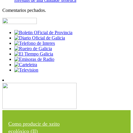
forestais de alta calidade xenética
Comentarios pechados.
Como producir de xeito
ecolóxico (II)