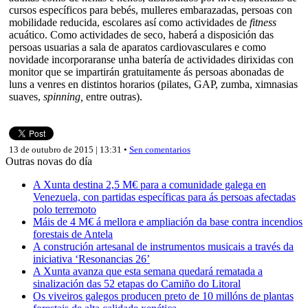
cursos específicos para bebés, mulleres embarazadas, persoas con
mobilidade reducida, escolares así como actividades de
fitness
acuático. Como actividades de seco, haberá a disposición das
persoas usuarias a sala de aparatos cardiovasculares e como
novidade incorporaranse unha batería de actividades dirixidas con
monitor que se impartirán gratuitamente ás persoas abonadas de
luns a venres en distintos horarios (pilates, GAP, zumba, ximnasias
suaves,
spinning,
entre outras).
13 de outubro de 2015 | 13:31 •
Sen comentarios
Outras novas do día
A Xunta destina 2,5 M€ para a comunidade galega en
Venezuela, con partidas específicas para ás persoas afectadas
polo terremoto
Máis de 4 M€ á mellora e ampliación da base contra incendios
forestais de Antela
A construción artesanal de instrumentos musicais a través da
iniciativa ‘Resonancias 26’
A Xunta avanza que esta semana quedará rematada a
sinalización das 52 etapas do Camiño do Litoral
Os viveiros galegos producen preto de 10 millóns de plantas