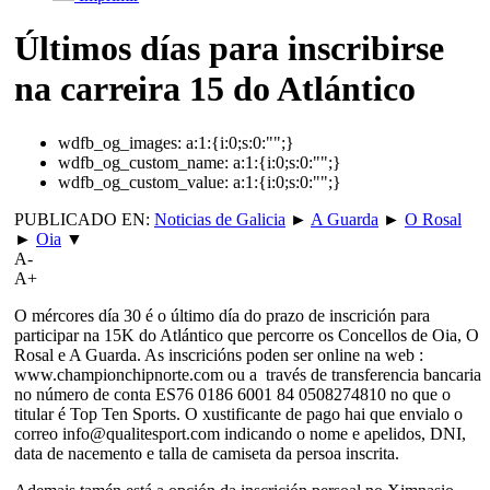
Últimos días para inscribirse
na carreira 15 do Atlántico
wdfb_og_images:
a:1:{i:0;s:0:"";}
wdfb_og_custom_name:
a:1:{i:0;s:0:"";}
wdfb_og_custom_value:
a:1:{i:0;s:0:"";}
PUBLICADO EN:
Noticias de Galicia
►
A Guarda
►
O Rosal
►
Oia
▼
A-
A+
O mércores día 30 é o último día do prazo de inscrición para
participar na 15K do Atlántico que percorre os Concellos de Oia, O
Rosal e A Guarda. As inscricións poden ser online na web :
www.championchipnorte.com ou a través de transferencia bancaria
no número de conta ES76 0186 6001 84 0508274810 no que o
titular é Top Ten Sports. O xustificante de pago hai que envialo o
correo info@qualitesport.com indicando o nome e apelidos, DNI,
data de nacemento e talla de camiseta da persoa inscrita.