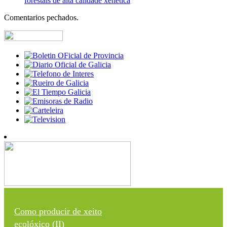
forestais de alta calidade xenética
Comentarios pechados.
Como producir de xeito
ecolóxico (II)