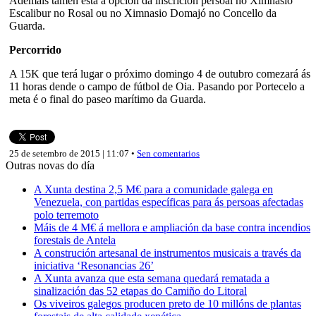
Ademais tamén está a opción da inscrición persoal no Ximnasio
Escalibur no Rosal ou no Ximnasio Domajó no Concello da
Guarda.
Percorrido
A 15K que terá lugar o próximo domingo 4 de outubro comezará ás
11 horas dende o campo de fútbol de Oia. Pasando por Portecelo a
meta é o final do paseo marítimo da Guarda.
25 de setembro de 2015 | 11:07 •
Sen comentarios
Outras novas do día
A Xunta destina 2,5 M€ para a comunidade galega en
Venezuela, con partidas específicas para ás persoas afectadas
polo terremoto
Máis de 4 M€ á mellora e ampliación da base contra incendios
forestais de Antela
A construción artesanal de instrumentos musicais a través da
iniciativa ‘Resonancias 26’
A Xunta avanza que esta semana quedará rematada a
sinalización das 52 etapas do Camiño do Litoral
Os viveiros galegos producen preto de 10 millóns de plantas