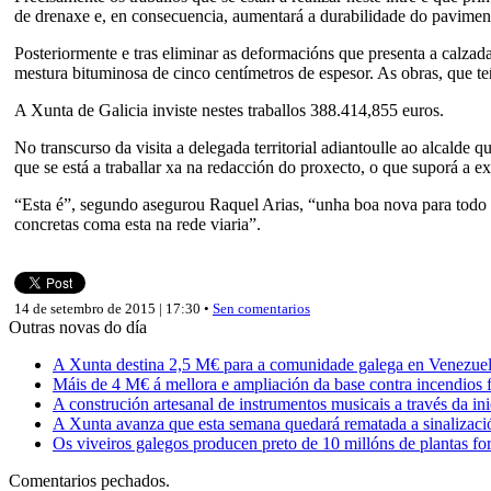
de drenaxe e, en consecuencia, aumentará a durabilidade do pavimen
Posteriormente e tras eliminar as deformacións que presenta a calzada
mestura bituminosa de cinco centímetros de espesor. As obras, que te
A Xunta de Galicia inviste nestes traballos 388.414,855 euros.
No transcurso da visita a delegada territorial adiantoulle ao alcalde 
que se está a traballar xa na redacción do proxecto, o que suporá a 
“Esta é”, segundo asegurou Raquel Arias, “unha boa nova para todo o
concretas coma esta na rede viaria”.
14 de setembro de 2015 | 17:30 •
Sen comentarios
Outras novas do día
A Xunta destina 2,5 M€ para a comunidade galega en Venezuela,
Máis de 4 M€ á mellora e ampliación da base contra incendios f
A construción artesanal de instrumentos musicais a través da in
A Xunta avanza que esta semana quedará rematada a sinalizaci
Os viveiros galegos producen preto de 10 millóns de plantas fore
Comentarios pechados.