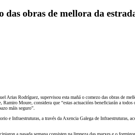
o das obras de mellora da estrad
quel Arias Rodríguez, supervisou esta mañá o comezo das obras de mell
e, Ramiro Moure, considera que “estas actuacións beneficiarán a todos o
pazo máis seguro”.
rio e Infraestruturas, a través da Axencia Galega de Infraestruturas, a
principiaron a pasada semana consisten na limpeza das marxes e o formig