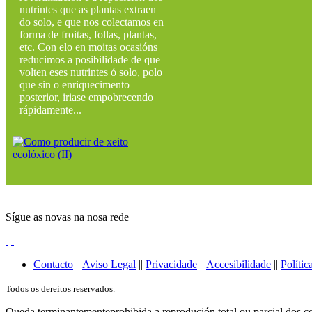
nutrintes que as plantas extraen
do solo, e que nos colectamos en
forma de froitas, follas, plantas,
etc. Con elo en moitas ocasións
reducimos a posibilidade de que
volten eses nutrintes ó solo, polo
que sin o enriquecimento
posterior, iriase empobrecendo
rápidamente...
Sígue as novas na nosa rede
Contacto
||
Aviso Legal
||
Privacidade
||
Accesibilidade
||
Polític
Todos os dereitos reservados.
Queda terminantementeprohibida a reprodución total ou parcial dos co