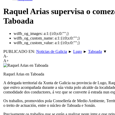
Raquel Arias supervisa o comez
Taboada
wdfb_og_images:
a:1:{i:0;s:0:"";}
wdfb_og_custom_name:
a:1:{i:0;s:0:"";}
wdfb_og_custom_value:
a:1:{i:0;s:0:"";}
PUBLICADO EN:
Noticias de Galicia
►
Lugo
►
Taboada
▼
A-
A+
Raquel Arias en Taboada
A delegada territorial da Xunta de Galicia na provincia de Lugo, Ra
que estivo acompañada durante a súa visita polo alcalde da localidad
comodidade dos conductores, á vez que se converte á estrada nun es
Os traballos, promovidos pola Consellería de Medio Ambiente, Territo
o treito de actuación, entre o núcleo de Taboada e Sonán.
Precisamente os traballos que se están a realizar neste intre e que 