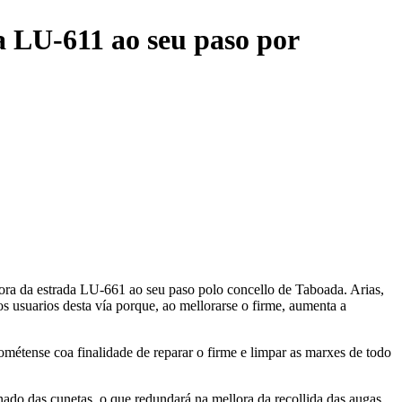
a LU-611 ao seu paso por
ora da estrada LU-661 ao seu paso polo concello de Taboada. Arias,
s usuarios desta vía porque, ao mellorarse o firme, aumenta a
cométense coa finalidade de reparar o firme e limpar as marxes de todo
onado das cunetas, o que redundará na mellora da recollida das augas