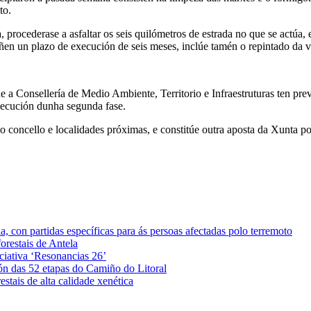
to.
, procederase a asfaltar os seis quilómetros de estrada no que se actúa
ñen un plazo de execución de seis meses, inclúe tamén o repintado da v
que a Consellería de Medio Ambiente, Territorio e Infraestruturas ten prev
execución dunha segunda fase.
 concello e localidades próximas, e constitúe outra aposta da Xunta p
 con partidas específicas para ás persoas afectadas polo terremoto
orestais de Antela
iciativa ‘Resonancias 26’
ón das 52 etapas do Camiño do Litoral
stais de alta calidade xenética