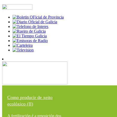
Como producir de xeito
ecolóxico (II)
A fertilización é a reposición dos