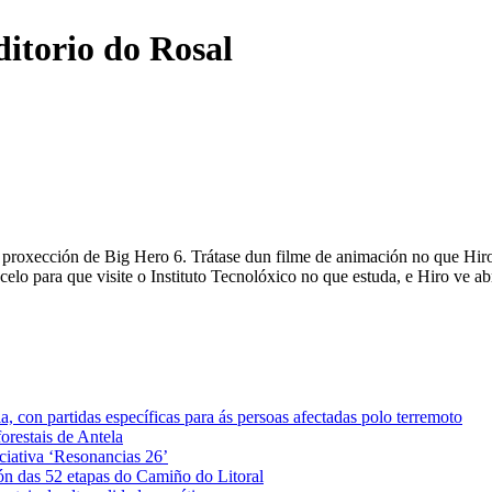
ditorio do Rosal
a proxección de Big Hero 6. Trátase dun filme de animación no que Hiro
elo para que visite o Instituto Tecnolóxico no que estuda, e Hiro ve ab
 con partidas específicas para ás persoas afectadas polo terremoto
orestais de Antela
iciativa ‘Resonancias 26’
ón das 52 etapas do Camiño do Litoral