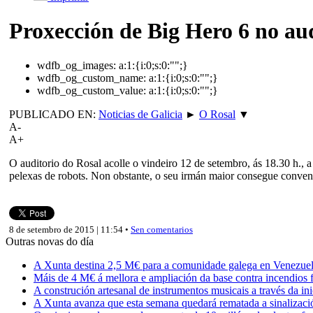
Proxección de Big Hero 6 no au
wdfb_og_images:
a:1:{i:0;s:0:"";}
wdfb_og_custom_name:
a:1:{i:0;s:0:"";}
wdfb_og_custom_value:
a:1:{i:0;s:0:"";}
PUBLICADO EN:
Noticias de Galicia
►
O Rosal
▼
A-
A+
O auditorio do Rosal acolle o vindeiro 12 de setembro, ás 18.30 h., 
pelexas de robots. Non obstante, o seu irmán maior consegue convenc
8 de setembro de 2015 | 11:54 •
Sen comentarios
Outras novas do día
A Xunta destina 2,5 M€ para a comunidade galega en Venezuela,
Máis de 4 M€ á mellora e ampliación da base contra incendios f
A construción artesanal de instrumentos musicais a través da in
A Xunta avanza que esta semana quedará rematada a sinalizaci