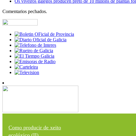
Os viveiros galegos producen preto de 10 millóns de plantas fore
Comentarios pechados.
Como producir de xeito
ecolóxico (II)