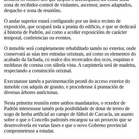
zona de recibidor-control de visitantes, ascensor, aseos adaptados,
despacho e zona de reunións.
O andar superior estará configurado por un único recinto de
exposición, que ocupará toda a pranta do edificio, e que se dedicará
á historia de Padrón, así como a acoller exposicións de carácter
temporal, conferencias ou eventos.
O inmoble será completamente rehabilitado tamén no exterior, onde
conservará as súas tres entradas orixinais, así como os elementos do
acabado da fachada, co realce dos recercados dos ocos, esquinas e
molduras de cornisa con sillería vista. A carpintería será de madeira,
respectando a construción orixinal.
Executarase tamén a pavimentación peonil do acceso exterior do
inmoble con adquín de granito, e procederase á prantación de
diversas árbores autóctonas.
Nesta primeira reunión entre ambos mandatarios, o rexedor de
Padrón interesouse tamén pola posibilidade de dotar de terreo de
xogo de herba artificial ao campo de fútbol de Carcacía, un asunto
sobre o que o Concello padronés encargou xa un proxecto que se
desenvolvería en varias fases e que o novo Goberno provincial
comprometeuse a estudar.