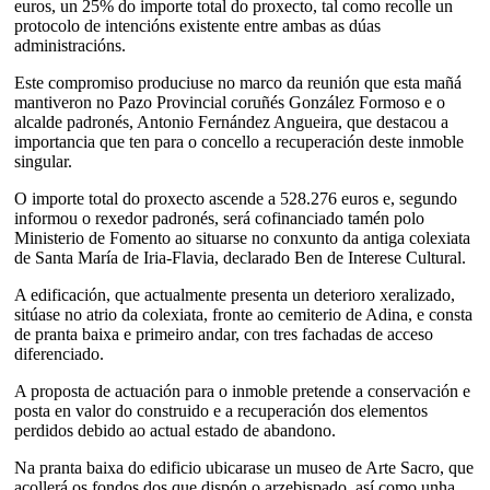
euros, un 25% do importe total do proxecto, tal como recolle un
protocolo de intencións existente entre ambas as dúas
administracións.
Este compromiso produciuse no marco da reunión que esta mañá
mantiveron no Pazo Provincial coruñés González Formoso e o
alcalde padronés, Antonio Fernández Angueira, que destacou a
importancia que ten para o concello a recuperación deste inmoble
singular.
O importe total do proxecto ascende a 528.276 euros e, segundo
informou o rexedor padronés, será cofinanciado tamén polo
Ministerio de Fomento ao situarse no conxunto da antiga colexiata
de Santa María de Iria-Flavia, declarado Ben de Interese Cultural.
A edificación, que actualmente presenta un deterioro xeralizado,
sitúase no atrio da colexiata, fronte ao cemiterio de Adina, e consta
de pranta baixa e primeiro andar, con tres fachadas de acceso
diferenciado.
A proposta de actuación para o inmoble pretende a conservación e
posta en valor do construido e a recuperación dos elementos
perdidos debido ao actual estado de abandono.
Na pranta baixa do edificio ubicarase un museo de Arte Sacro, que
acollerá os fondos dos que dispón o arzebispado, así como unha