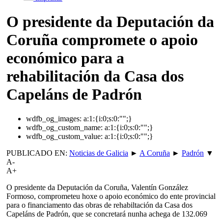
O presidente da Deputación da
Coruña compromete o apoio
económico para a
rehabilitación da Casa dos
Capeláns de Padrón
wdfb_og_images:
a:1:{i:0;s:0:"";}
wdfb_og_custom_name:
a:1:{i:0;s:0:"";}
wdfb_og_custom_value:
a:1:{i:0;s:0:"";}
PUBLICADO EN:
Noticias de Galicia
►
A Coruña
►
Padrón
▼
A-
A+
O presidente da Deputación da Coruña, Valentín González
Formoso, comprometeu hoxe o apoio económico do ente provincial
para o financiamento das obras de rehabiltación da Casa dos
Capeláns de Padrón, que se concretará nunha achega de 132.069