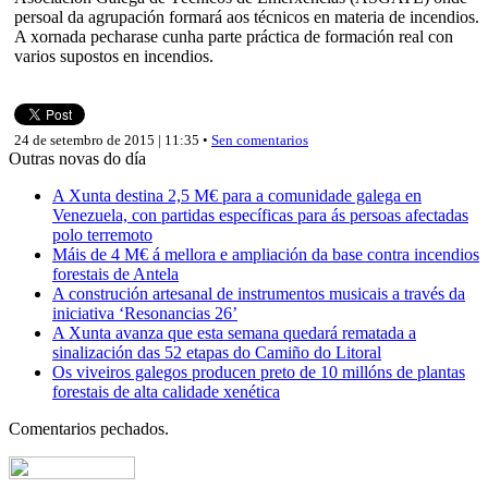
persoal da agrupación formará aos técnicos en materia de incendios.
A xornada pecharase cunha parte práctica de formación real con
varios supostos en incendios.
24 de setembro de 2015 | 11:35 •
Sen comentarios
Outras novas do día
A Xunta destina 2,5 M€ para a comunidade galega en
Venezuela, con partidas específicas para ás persoas afectadas
polo terremoto
Máis de 4 M€ á mellora e ampliación da base contra incendios
forestais de Antela
A construción artesanal de instrumentos musicais a través da
iniciativa ‘Resonancias 26’
A Xunta avanza que esta semana quedará rematada a
sinalización das 52 etapas do Camiño do Litoral
Os viveiros galegos producen preto de 10 millóns de plantas
forestais de alta calidade xenética
Comentarios pechados.