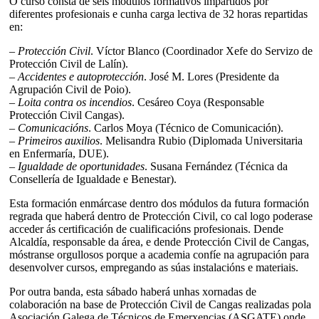
O curso consta de seis módulos formativos impartidos por
diferentes profesionais e cunha carga lectiva de 32 horas repartidas
en:
– Protección Civil
. Víctor Blanco (Coordinador Xefe do Servizo de
Protección Civil de Lalín).
– Accidentes e autoprotección
. José M. Lores (Presidente da
Agrupación Civil de Poio).
– Loita contra os incendios
. Cesáreo Coya (Responsable
Protección Civil Cangas).
– Comunicacións
. Carlos Moya (Técnico de Comunicación).
– Primeiros auxilios
. Melisandra Rubio (Diplomada Universitaria
en Enfermaría, DUE).
– Igualdade de oportunidades
. Susana Fernández (Técnica da
Consellería de Igualdade e Benestar).
Esta formación enmárcase dentro dos módulos da futura formación
regrada que haberá dentro de Protección Civil, co cal logo poderase
acceder ás certificación de cualificacións profesionais. Dende
Alcaldía, responsable da área, e dende Protección Civil de Cangas,
móstranse orgullosos porque a academia confíe na agrupación para
desenvolver cursos, empregando as súas instalacións e materiais.
Por outra banda, esta sábado haberá unhas xornadas de
colaboración na base de Protección Civil de Cangas realizadas pola
Asociación Galega de Técnicos de Emerxencias (ASGATE) onde