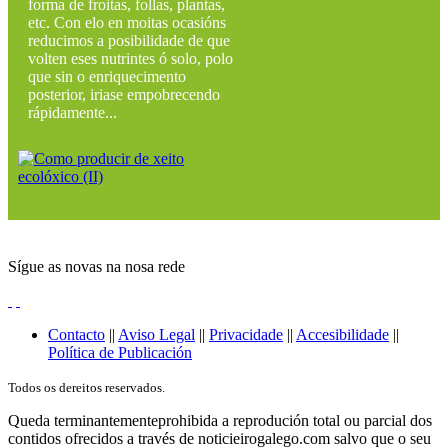
forma de froitas, follas, plantas,
etc. Con elo en moitas ocasións
reducimos a posibilidade de que
volten eses nutrintes ó solo, polo
que sin o enriquecimento
posterior, iriase empobrecendo
rápidamente...
Sígue as novas na nosa rede
Contacto
||
Aviso Legal
||
Privacidade
||
Accesibilidade
||
Política de Publicación
Todos os dereitos reservados.
Queda terminantementeprohibida a reprodución total ou parcial dos
contidos ofrecidos a través de noticieirogalego.com salvo que o seu