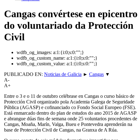
Cangas convértese en epicentro
do voluntariado da Protección
Civil
wdfb_og_images:
a:1:{i:0;s:0:"";}
wdfb_og_custom_name:
a:1:{i:0;s:0:"";}
wdfb_og_custom_value:
a:1:{i:0;s:0:"";}
PUBLICADO EN:
Noticias de Galicia
►
Cangas
▼
A-
A+
Entre o 3 e o 11 de outubro celébrase en Cangas o curso básico de
Protección Civil organizado pola Academia Galega de Seguridade
Pública (AGASP) e cofinanciado co Fondo Social Europeo (FSE).
Está enmarcado dentro do plan de estudos do ano 2015 de AGASP
e abrangue dúas fins de semana onde 25 voluntarios procedentes de
Cangas, Moaña, Marín, Valga, Bueu e Pontevedra aprenderán na
base de Protección Civil de Cangas, na Granxa de A Rúa.