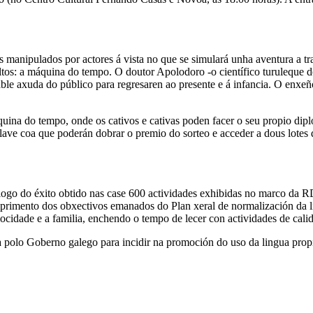
anipulados por actores á vista no que se simulará unha aventura a tra
ultos: a máquina do tempo. O doutor Apolodoro -o científico turuleque d
le axuda do público para regresaren ao presente e á infancia. O enxeño
ina do tempo, onde os cativos e cativas poden facer o seu propio diplo
lave coa que poderán dobrar o premio do sorteo e acceder a dous lotes d
 logo do éxito obtido nas case 600 actividades exhibidas no marco da 
umprimento dos obxectivos emanados do Plan xeral de normalización da
 mocidade e a familia, enchendo o tempo de lecer con actividades de cal
a polo Goberno galego para incidir na promoción do uso da lingua propi