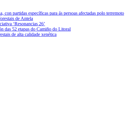
 con partidas específicas para ás persoas afectadas polo terremoto
orestais de Antela
iciativa ‘Resonancias 26’
ón das 52 etapas do Camiño do Litoral
stais de alta calidade xenética