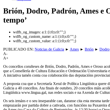
Brión, Dodro, Padrón, Ames e O
tempo’
wdfb_og_images:
a:1:{i:0;s:0:"";}
wdfb_og_custom_name:
a:1:{i:0;s:0:"";}
wdfb_og_custom_value:
a:1:{i:0;s:0:"";}
PUBLICADO EN:
Noticias de Galicia
►
Ames
►
Brión
►
Dodro
A-
A+
Os concellos coruñeses de Brión, Dodro, Padrón, Ames e Oroso acol
que a Consellería de Cultura Educación e Ordenación Universitaria e
A iniciativa tamén conta coa colaboración das deputacións provinciai
A proposta coa que a Secretaría Xeral de Política Lingüística quere 
Galicia a 40 concellos. Ata finais de outubro, 20 concellos máis acol
Lingüística www.lingua.gal, nas redes sociais e na Axenda de Cultur
Os seis irmáns e o seu inseparable can, daranse cita esta mesma tar
emprazarán por partida dobre a cativada, con funcións na Paxareira d
de Ames (na Casa da Cultura de Bertamiráns, ás 12:30 horas) e Oroso