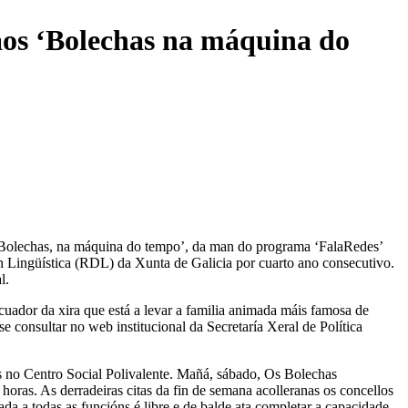
aos ‘Bolechas na máquina do
 Bolechas, na máquina do tempo’, da man do programa ‘FalaRedes’
n Lingüística (RDL) da Xunta de Galicia por cuarto ano consecutivo.
l.
cuador da xira que está a levar a familia animada máis famosa de
e consultar no web institucional da Secretaría Xeral de Política
as no Centro Social Polivalente. Mañá, sábado, Os Bolechas
horas. As derradeiras citas da fin de semana acolleranas os concellos
a a todas as funcións é libre e de balde ata completar a capacidade