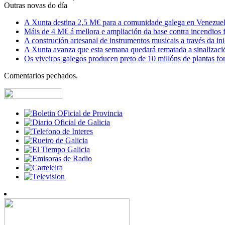
Outras novas do día
A Xunta destina 2,5 M€ para a comunidade galega en Venezuela,
Máis de 4 M€ á mellora e ampliación da base contra incendios f
A construción artesanal de instrumentos musicais a través da in
A Xunta avanza que esta semana quedará rematada a sinalizaci
Os viveiros galegos producen preto de 10 millóns de plantas fore
Comentarios pechados.