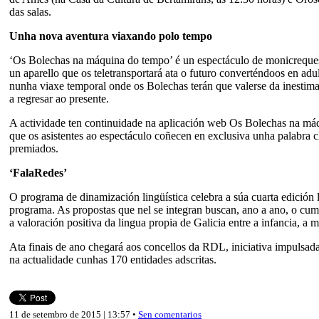
das salas.
Unha nova aventura viaxando polo tempo
‘Os Bolechas na máquina do tempo’ é un espectáculo de monicreques m
un aparello que os teletransportará ata o futuro converténdoos en ad
nunha viaxe temporal onde os Bolechas terán que valerse da inestimab
a regresar ao presente.
A actividade ten continuidade na aplicación web Os Bolechas na máqu
que os asistentes ao espectáculo coñecen en exclusiva unha palabra c
premiados.
‘FalaRedes’
O programa de dinamización lingüística celebra a súa cuarta edición
programa. As propostas que nel se integran buscan, ano a ano, o c
a valoración positiva da lingua propia de Galicia entre a infancia, a
Ata finais de ano chegará aos concellos da RDL, iniciativa impulsad
na actualidade cunhas 170 entidades adscritas.
11 de setembro de 2015 | 13:57 •
Sen comentarios