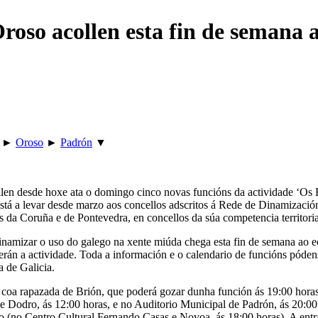
roso acollen esta fin de semana 
►
Oroso
►
Padrón
▼
len desde hoxe ata o domingo cinco novas funcións da actividade ‘Os
stá a levar desde marzo aos concellos adscritos á Rede de Dinamizació
s da Coruña e de Pontevedra, en concellos da súa competencia territoria
dinamizar o uso do galego na xente miúda chega esta fin de semana ao e
lerán a actividade. Toda a información e o calendario de funcións pódens
a de Galicia.
de coa rapazada de Brión, que poderá gozar dunha función ás 19:00 hor
e Dodro, ás 12:00 horas, e no Auditorio Municipal de Padrón, ás 20:00 
 (no Centro Cultural Fernando Casas e Novoa, ás 18:00 horas). A entrad