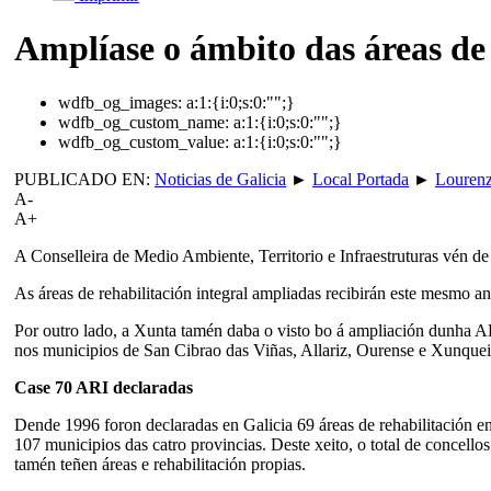
Amplíase o ámbito das áreas de 
wdfb_og_images:
a:1:{i:0;s:0:"";}
wdfb_og_custom_name:
a:1:{i:0;s:0:"";}
wdfb_og_custom_value:
a:1:{i:0;s:0:"";}
PUBLICADO EN:
Noticias de Galicia
►
Local Portada
►
Louren
A-
A+
A Conselleira de Medio Ambiente, Territorio e Infraestruturas vén de
As áreas de rehabilitación integral ampliadas recibirán este mesmo an
Por outro lado, a Xunta tamén daba o visto bo á ampliación dunha AR
nos municipios de San Cibrao das Viñas, Allariz, Ourense e Xunque
Case 70 ARI declaradas
Dende 1996 foron declaradas en Galicia 69 áreas de rehabilitación e
107 municipios das catro provincias. Deste xeito, o total de concell
tamén teñen áreas e rehabilitación propias.