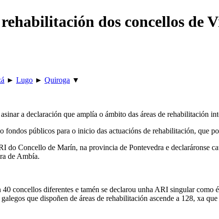
rehabilitación dos concellos de 
zá
►
Lugo
►
Quiroga
▼
 asinar a declaración que amplía o ámbito das áreas de rehabilitación i
o fondos públicos para o inicio das actuacións de rehabilitación, que po
I do Concello de Marín, na provincia de Pontevedra e declaráronse catr
ira de Ambía.
n 40 concellos diferentes e tamén se declarou unha ARI singular como é 
os galegos que dispoñen de áreas de rehabilitación ascende a 128, xa q