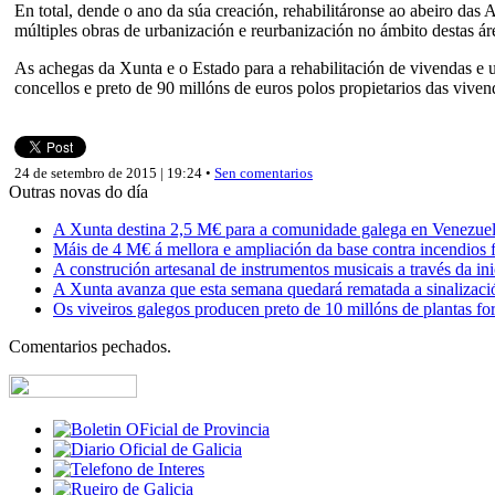
En total, dende o ano da súa creación, rehabilitáronse ao abeiro das
múltiples obras de urbanización e reurbanización no ámbito destas áre
As achegas da Xunta e o Estado para a rehabilitación de vivendas e u
concellos e preto de 90 millóns de euros polos propietarios das vive
24 de setembro de 2015 | 19:24 •
Sen comentarios
Outras novas do día
A Xunta destina 2,5 M€ para a comunidade galega en Venezuela,
Máis de 4 M€ á mellora e ampliación da base contra incendios f
A construción artesanal de instrumentos musicais a través da in
A Xunta avanza que esta semana quedará rematada a sinalizaci
Os viveiros galegos producen preto de 10 millóns de plantas fore
Comentarios pechados.