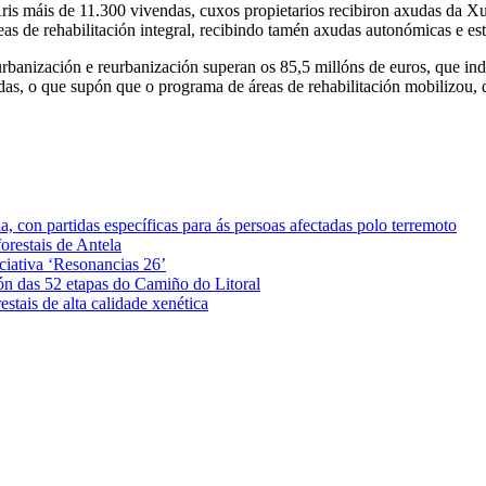
 Aris máis de 11.300 vivendas, cuxos propietarios recibiron axudas da 
as de rehabilitación integral, recibindo tamén axudas autonómicas e esta
rbanización e reurbanización superan os 85,5 millóns de euros, que ind
ndas, o que supón que o programa de áreas de rehabilitación mobilizou,
 con partidas específicas para ás persoas afectadas polo terremoto
orestais de Antela
iciativa ‘Resonancias 26’
ón das 52 etapas do Camiño do Litoral
stais de alta calidade xenética