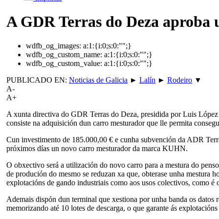
A GDR Terras do Deza aproba 
wdfb_og_images:
a:1:{i:0;s:0:"";}
wdfb_og_custom_name:
a:1:{i:0;s:0:"";}
wdfb_og_custom_value:
a:1:{i:0;s:0:"";}
PUBLICADO EN:
Noticias de Galicia
►
Lalín
►
Rodeiro
▼
A-
A+
A xunta directiva do GDR Terras do Deza, presidida por Luis López 
consiste na adquisición dun carro mesturador que lle permita conseg
Cun investimento de 185.000,00 € e cunha subvención da ADR Terra
próximos días un novo carro mesturador da marca KUHN.
O obxectivo será a utilización do novo carro para a mestura do penso,
de produción do mesmo se reduzan xa que, obterase unha mestura hom
explotacións de gando industriais como aos usos colectivos, como é 
Ademais dispón dun terminal que xestiona por unha banda os datos r
memorizando até 10 lotes de descarga, o que garante ás explotacións