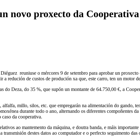
un novo proxecto da Cooperativ
Diéguez reuniuse o mércores 9 de setembro para aprobar un proxecto qu
uir a redución de custos de produción xa que, este carro, ten un motor
s do Deza, do 35 %, que supón un montante de 64.750,00 €, a Coopera
 alfalfa, millo, silos, etc. que empregarán na alimentación do gando, te
oxénea durante todo o ano, alternando os diferentes compoñentes da m
o caso da cooperativa.
elativos ao mantemento da máquina, e doutra banda, e máis importante
 a transmisión destes datos ao computador e o perfecto seguimento das 