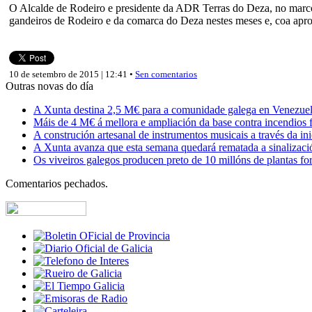
O Alcalde de Rodeiro e presidente da ADR Terras do Deza, no marco d
gandeiros de Rodeiro e da comarca do Deza nestes meses e, coa aprob
10 de setembro de 2015 | 12:41 •
Sen comentarios
Outras novas do día
A Xunta destina 2,5 M€ para a comunidade galega en Venezuela,
Máis de 4 M€ á mellora e ampliación da base contra incendios f
A construción artesanal de instrumentos musicais a través da in
A Xunta avanza que esta semana quedará rematada a sinalizaci
Os viveiros galegos producen preto de 10 millóns de plantas fore
Comentarios pechados.