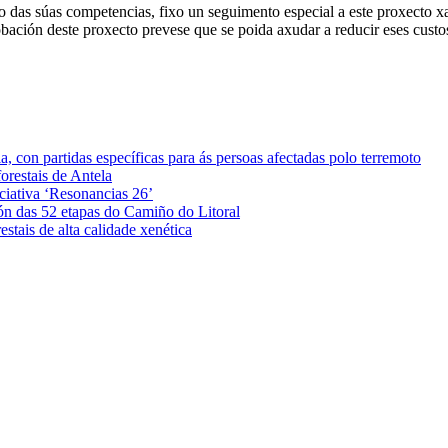
as súas competencias, fixo un seguimento especial a este proxecto xa 
ación deste proxecto prevese que se poida axudar a reducir eses custos
 con partidas específicas para ás persoas afectadas polo terremoto
orestais de Antela
iciativa ‘Resonancias 26’
ón das 52 etapas do Camiño do Litoral
stais de alta calidade xenética