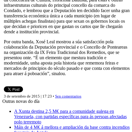
infraestruturas culturais do principal concello da comarca do
Condado, e lembrou que a Deputación ten decidido facer unha gran
transferencia económica única a cada municipio (en lugar de
múltiples achegas finalistas) para que sexan os gobernos locais os
que decidan e prioricen en que gastan os cartos que lle chegarán
dende a institución provincial.
Por outra banda, Xosé Leal mostrou a súa satisfacción pola
colaboración da Deputación provincial e o Concello de Ponteareas
na organización da IX Feira Tradicional dos Remedios, que se
presentou onte. “É un elemento que mestura tradición e
modernidade, unha aposta pola historia que rememora feiras e
mercados de principios do século pasado e que conta con elementos
para atraer á poboación”, sinalou.
3 de setembro de 2015 | 17:23 •
Sen comentarios
Outras novas do día
A Xunta destina 2,5 M€ para a comunidade galega en
Venezuela, con partidas específicas para ás persoas afectadas
polo terremoto
Máis de 4 M€ á mellora e ampliación da base contra incendios