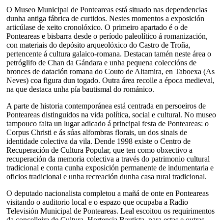
O Museo Municipal de Ponteareas está situado nas dependencias
dunha antiga fábrica de curtidos. Nestes momentos a exposición
articúlase de xeito cronolóxico. O primeiro apartado é o de
Ponteareas e bisbarra desde o período paleolítico á romanización,
con materiais do depósito arqueolóxico do Castro de Troña,
pertencente á cultura galaico-romana. Destacan tamén neste área o
petróglifo de Chan da Gándara e unha pequena coleccións de
bronces de datación romana do Couto de Altamira, en Taboexa (As
Neves) coa figura dun togado. Outra área recolle a época medieval,
na que destaca unha pía bautismal do románico.
A parte de historia contemporánea está centrada en persoeiros de
Ponteareas distinguidos na vida política, social e cultural. No museo
tampouco falta un lugar adicado á principal festa de Ponteareas: o
Corpus Christi e ás súas alfombras florais, un dos sinais de
identidade colectiva da vila. Dende 1998 existe o Centro de
Recuperación de Cultura Popular, que ten como obxectivo a
recuperación da memoria colectiva a través do patrimonio cultural
tradicional e conta cunha exposición permanente de indumentaria e
oficios tradicional e unha recreación dunha casa rural tradicional.
O deputado nacionalista completou a mañá de onte en Ponteareas
visitando o auditorio local e o espazo que ocupaba a Radio
Televisión Municipal de Ponteareas. Leal escoitou os requirimentos
da concelleira de Cultura, Hortensia Bautista, para estas e outras