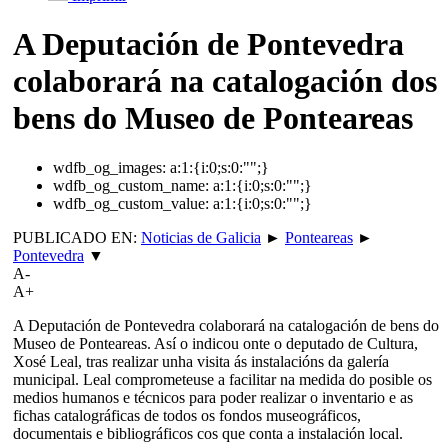
A Deputación de Pontevedra
colaborará na catalogación dos
bens do Museo de Ponteareas
wdfb_og_images:
a:1:{i:0;s:0:"";}
wdfb_og_custom_name:
a:1:{i:0;s:0:"";}
wdfb_og_custom_value:
a:1:{i:0;s:0:"";}
PUBLICADO EN:
Noticias de Galicia
►
Ponteareas
►
Pontevedra
▼
A-
A+
A Deputación de Pontevedra colaborará na catalogación de bens do
Museo de Ponteareas. Así o indicou onte o deputado de Cultura,
Xosé Leal, tras realizar unha visita ás instalacións da galería
municipal. Leal comprometeuse a facilitar na medida do posible os
medios humanos e técnicos para poder realizar o inventario e as
fichas catalográficas de todos os fondos museográficos,
documentais e bibliográficos cos que conta a instalación local.