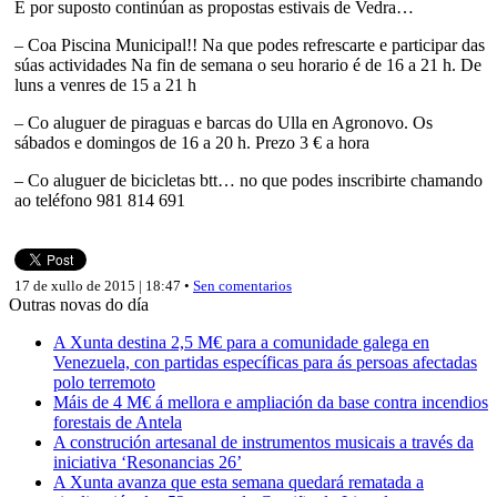
E por suposto continúan as propostas estivais de Vedra…
– Coa Piscina Municipal!! Na que podes refrescarte e participar das
súas actividades Na fin de semana o seu horario é de 16 a 21 h. De
luns a venres de 15 a 21 h
– Co aluguer de piraguas e barcas do Ulla en Agronovo. Os
sábados e domingos de 16 a 20 h. Prezo 3 € a hora
– Co aluguer de bicicletas btt… no que podes inscribirte chamando
ao teléfono 981 814 691
17 de xullo de 2015 | 18:47 •
Sen comentarios
Outras novas do día
A Xunta destina 2,5 M€ para a comunidade galega en
Venezuela, con partidas específicas para ás persoas afectadas
polo terremoto
Máis de 4 M€ á mellora e ampliación da base contra incendios
forestais de Antela
A construción artesanal de instrumentos musicais a través da
iniciativa ‘Resonancias 26’
A Xunta avanza que esta semana quedará rematada a