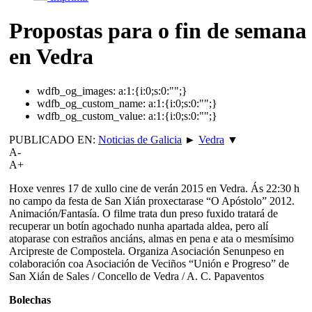
Propostas para o fin de semana
en Vedra
wdfb_og_images:
a:1:{i:0;s:0:"";}
wdfb_og_custom_name:
a:1:{i:0;s:0:"";}
wdfb_og_custom_value:
a:1:{i:0;s:0:"";}
PUBLICADO EN:
Noticias de Galicia
►
Vedra
▼
A-
A+
Hoxe venres 17 de xullo cine de verán 2015 en Vedra. Ás 22:30 h
no campo da festa de San Xián proxectarase “O Apóstolo” 2012.
Animación/Fantasía. O filme trata dun preso fuxido tratará de
recuperar un botín agochado nunha apartada aldea, pero alí
atoparase con estraños anciáns, almas en pena e ata o mesmísimo
Arcipreste de Compostela. Organiza Asociación Senunpeso en
colaboración coa Asociación de Veciños “Unión e Progreso” de
San Xián de Sales / Concello de Vedra / A. C. Papaventos
Bolechas