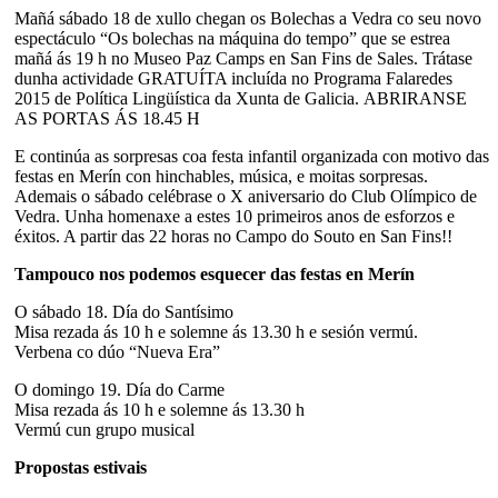
Mañá sábado 18 de xullo chegan os Bolechas a Vedra co seu novo
espectáculo “Os bolechas na máquina do tempo” que se estrea
mañá ás 19 h no Museo Paz Camps en San Fins de Sales. Trátase
dunha actividade GRATUÍTA incluída no Programa Falaredes
2015 de Política Lingüística da Xunta de Galicia. ABRIRANSE
AS PORTAS ÁS 18.45 H
E continúa as sorpresas coa festa infantil organizada con motivo das
festas en Merín con hinchables, música, e moitas sorpresas.
Ademais o sábado celébrase o X aniversario do Club Olímpico de
Vedra. Unha homenaxe a estes 10 primeiros anos de esforzos e
éxitos. A partir das 22 horas no Campo do Souto en San Fins!!
Tampouco nos podemos esquecer das festas en Merín
O sábado 18. Día do Santísimo
Misa rezada ás 10 h e solemne ás 13.30 h e sesión vermú.
Verbena co dúo “Nueva Era”
O domingo 19. Día do Carme
Misa rezada ás 10 h e solemne ás 13.30 h
Vermú cun grupo musical
Propostas estivais