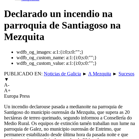
Declarado un incendio na
parroquia de Santiagoso na
Mezquita
wdfb_og_images:
a:1:{i:0;s:0:"";}
wdfb_og_custom_name:
a:1:{i:0;s:0:"";}
wdfb_og_custom_value:
a:1:{i:0;s:0:"";}
PUBLICADO EN:
Noticias de Galicia
►
A Mezquita
►
Sucesos
▼
A-
A+
Europa Press
Un incendio declarouse pasada a medianoite na parroquia de
Santigoso do municipio ourensán da Mezquita, que supera as 20
hectáreas de terreo queimado, segundo informou a Consellería do
Medio Rural. Os equipos de extinción tamén traballan nun lume na
parroquia de Galez, no municipio ourensán de Entrimo, que
permanece estabilizado desde última hora da pasada noite e que