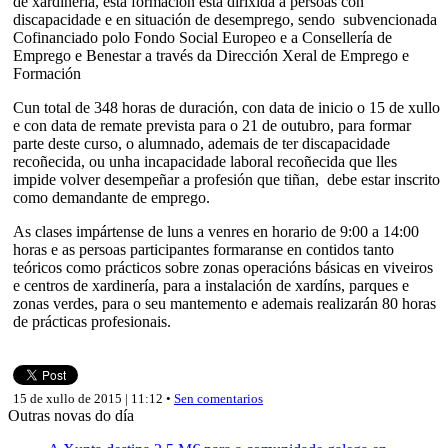
de xardinería, esta formación está dirixida a persoas con
discapacidade e en situación de desemprego, sendo subvencionada
Cofinanciado polo Fondo Social Europeo e a Consellería de
Emprego e Benestar a través da Dirección Xeral de Emprego e
Formación
Cun total de 348 horas de duración, con data de inicio o 15 de xullo
e con data de remate prevista para o 21 de outubro, para formar
parte deste curso, o alumnado, ademais de ter discapacidade
recoñecida, ou unha incapacidade laboral recoñecida que lles
impide volver desempeñar a profesión que tiñan, debe estar inscrito
como demandante de emprego.
As clases impártense de luns a venres en horario de 9:00 a 14:00
horas e as persoas participantes formaranse en contidos tanto
teóricos como prácticos sobre zonas operacións básicas en viveiros
e centros de xardinería, para a instalación de xardíns, parques e
zonas verdes, para o seu mantemento e ademais realizarán 80 horas
de prácticas profesionais.
15 de xullo de 2015 | 11:12 •
Sen comentarios
Outras novas do día