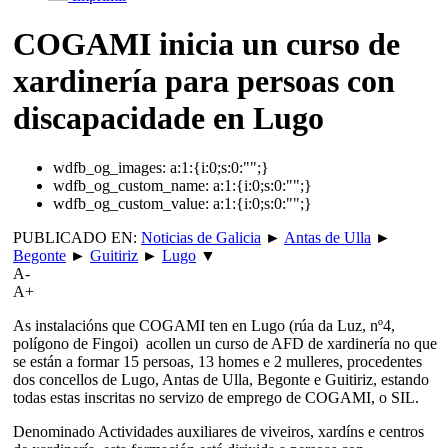
COGAMI inicia un curso de
xardinería para persoas con
discapacidade en Lugo
wdfb_og_images:
a:1:{i:0;s:0:"";}
wdfb_og_custom_name:
a:1:{i:0;s:0:"";}
wdfb_og_custom_value:
a:1:{i:0;s:0:"";}
PUBLICADO EN:
Noticias de Galicia
►
Antas de Ulla
►
Begonte
►
Guitiriz
►
Lugo
▼
A-
A+
As instalacións que COGAMI ten en Lugo (rúa da Luz, nº4,
polígono de Fingoi) acollen un curso de AFD de xardinería no que
se están a formar 15 persoas, 13 homes e 2 mulleres, procedentes
dos concellos de Lugo, Antas de Ulla, Begonte e Guitiriz, estando
todas estas inscritas no servizo de emprego de COGAMI, o SIL.
Denominado Actividades auxiliares de viveiros, xardíns e centros