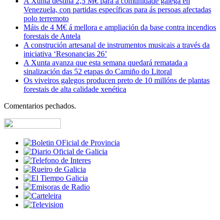
A Xunta destina 2,5 M€ para a comunidade galega en
Venezuela, con partidas específicas para ás persoas afectadas
polo terremoto
Máis de 4 M€ á mellora e ampliación da base contra incendios
forestais de Antela
A construción artesanal de instrumentos musicais a través da
iniciativa ‘Resonancias 26’
A Xunta avanza que esta semana quedará rematada a
sinalización das 52 etapas do Camiño do Litoral
Os viveiros galegos producen preto de 10 millóns de plantas
forestais de alta calidade xenética
Comentarios pechados.