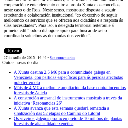
cooperación e entendemento entre a propia Xunta e os concellos,
neste caso o de Rois. Neste senso, mostrouse disposta a seguir
estreitando a colaboración institucional “co obxectivo de seguir
mellorando os servizos que se ofrecen aos cidadáns e a resposta ás
súas necesidades”. Para iso, a delegada territorial reiteroulle á
primeira edil “todo o diálogo e apoio para buscar de xeito
coordinado solucións ás demandas dos veciños”.
27 de xullo de 2015 | 16:46 •
Sen comentarios
Outras novas do día
A Xunta destina 2,5 M€ para a comunidade galega en
Venezuela, con partidas específicas para ás persoas afectadas
polo terremoto
Máis de 4 M€ á mellora e ampliación da base contra incendios
forestais de Antela
A construción artesanal de instrumentos musicais a través da
iniciativa ‘Resonancias 26’
A Xunta avanza que esta semana quedará rematada a
sinalización das 52 etapas do Camiño do Litoral
Os viveiros galegos producen preto de 10 millóns de plantas
forestais de alta calidade xenética