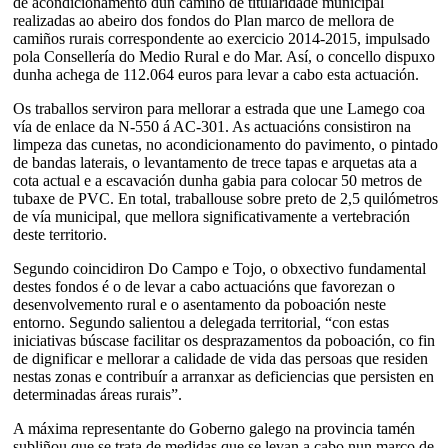
de acondicionamento dun camiño de titularidade municipal
realizadas ao abeiro dos fondos do Plan marco de mellora de
camiños rurais correspondente ao exercicio 2014-2015, impulsado
pola Consellería do Medio Rural e do Mar. Así, o concello dispuxo
dunha achega de 112.064 euros para levar a cabo esta actuación.
Os traballos serviron para mellorar a estrada que une Lamego coa
vía de enlace da N-550 á AC-301. As actuacións consistiron na
limpeza das cunetas, no acondicionamento do pavimento, o pintado
de bandas laterais, o levantamento de trece tapas e arquetas ata a
cota actual e a escavación dunha gabia para colocar 50 metros de
tubaxe de PVC. En total, traballouse sobre preto de 2,5 quilómetros
de vía municipal, que mellora significativamente a vertebración
deste territorio.
Segundo coincidiron Do Campo e Tojo, o obxectivo fundamental
destes fondos é o de levar a cabo actuacións que favorezan o
desenvolvemento rural e o asentamento da poboación neste
entorno. Segundo salientou a delegada territorial, “con estas
iniciativas búscase facilitar os desprazamentos da poboación, co fin
de dignificar e mellorar a calidade de vida das persoas que residen
nestas zonas e contribuír a arranxar as deficiencias que persisten en
determinadas áreas rurais”.
A máxima representante do Goberno galego na provincia tamén
subliñou que se trata de medidas que se levan a cabo nun marco de