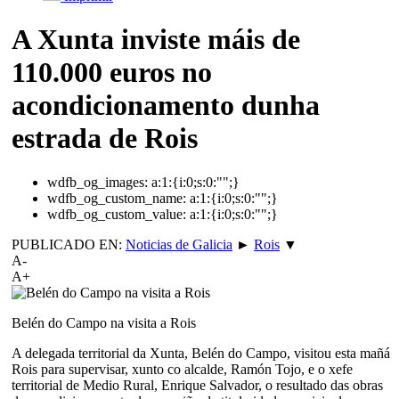
A Xunta inviste máis de
110.000 euros no
acondicionamento dunha
estrada de Rois
wdfb_og_images:
a:1:{i:0;s:0:"";}
wdfb_og_custom_name:
a:1:{i:0;s:0:"";}
wdfb_og_custom_value:
a:1:{i:0;s:0:"";}
PUBLICADO EN:
Noticias de Galicia
►
Rois
▼
A-
A+
Belén do Campo na visita a Rois
A delegada territorial da Xunta, Belén do Campo, visitou esta mañá
Rois para supervisar, xunto co alcalde, Ramón Tojo, e o xefe
territorial de Medio Rural, Enrique Salvador, o resultado das obras