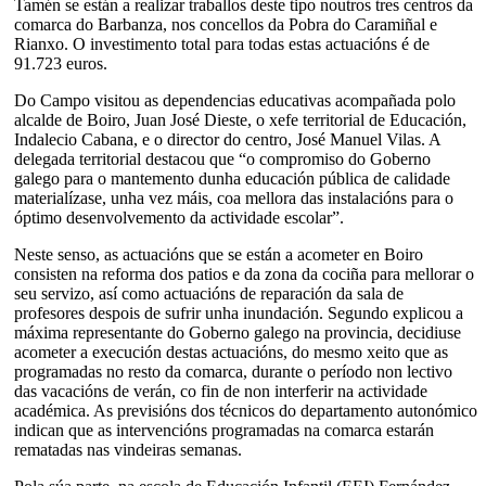
Tamén se están a realizar traballos deste tipo noutros tres centros da
comarca do Barbanza, nos concellos da Pobra do Caramiñal e
Rianxo. O investimento total para todas estas actuacións é de
91.723 euros.
Do Campo visitou as dependencias educativas acompañada polo
alcalde de Boiro, Juan José Dieste, o xefe territorial de Educación,
Indalecio Cabana, e o director do centro, José Manuel Vilas. A
delegada territorial destacou que “o compromiso do Goberno
galego para o mantemento dunha educación pública de calidade
materialízase, unha vez máis, coa mellora das instalacións para o
óptimo desenvolvemento da actividade escolar”.
Neste senso, as actuacións que se están a acometer en Boiro
consisten na reforma dos patios e da zona da cociña para mellorar o
seu servizo, así como actuacións de reparación da sala de
profesores despois de sufrir unha inundación. Segundo explicou a
máxima representante do Goberno galego na provincia, decidiuse
acometer a execución destas actuacións, do mesmo xeito que as
programadas no resto da comarca, durante o período non lectivo
das vacacións de verán, co fin de non interferir na actividade
académica. As previsións dos técnicos do departamento autonómico
indican que as intervencións programadas na comarca estarán
rematadas nas vindeiras semanas.