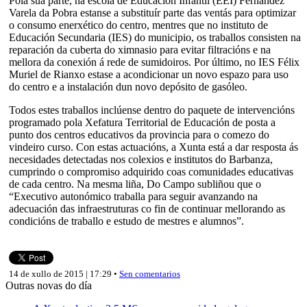
Pola súa parte, na escola de Educación Infantil (EEI) Fernández
Varela da Pobra estanse a substituír parte das ventás para optimizar
o consumo enerxético do centro, mentres que no instituto de
Educación Secundaria (IES) do municipio, os traballos consisten na
reparación da cuberta do ximnasio para evitar filtracións e na
mellora da conexión á rede de sumidoiros. Por último, no IES Félix
Muriel de Rianxo estase a acondicionar un novo espazo para uso
do centro e a instalación dun novo depósito de gasóleo.
Todos estes traballos inclúense dentro do paquete de intervencións
programado pola Xefatura Territorial de Educación de posta a
punto dos centros educativos da provincia para o comezo do
vindeiro curso. Con estas actuacións, a Xunta está a dar resposta ás
necesidades detectadas nos colexios e institutos do Barbanza,
cumprindo o compromiso adquirido coas comunidades educativas
de cada centro. Na mesma liña, Do Campo subliñou que o
“Executivo autonómico traballa para seguir avanzando na
adecuación das infraestruturas co fin de continuar mellorando as
condicións de traballo e estudo de mestres e alumnos”.
14 de xullo de 2015 | 17:29 •
Sen comentarios
Outras novas do día