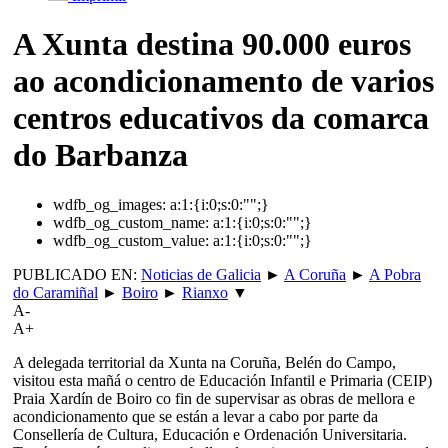
A Xunta destina 90.000 euros
ao acondicionamento de varios
centros educativos da comarca
do Barbanza
wdfb_og_images:
a:1:{i:0;s:0:"";}
wdfb_og_custom_name:
a:1:{i:0;s:0:"";}
wdfb_og_custom_value:
a:1:{i:0;s:0:"";}
PUBLICADO EN:
Noticias de Galicia
►
A Coruña
►
A Pobra
do Caramiñal
►
Boiro
►
Rianxo
▼
A-
A+
A delegada territorial da Xunta na Coruña, Belén do Campo,
visitou esta mañá o centro de Educación Infantil e Primaria (CEIP)
Praia Xardín de Boiro co fin de supervisar as obras de mellora e
acondicionamento que se están a levar a cabo por parte da
Consellería de Cultura, Educación e Ordenación Universitaria.