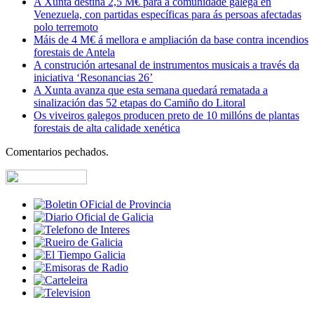
A Xunta destina 2,5 M€ para a comunidade galega en
Venezuela, con partidas específicas para ás persoas afectadas
polo terremoto
Máis de 4 M€ á mellora e ampliación da base contra incendios
forestais de Antela
A construción artesanal de instrumentos musicais a través da
iniciativa ‘Resonancias 26’
A Xunta avanza que esta semana quedará rematada a
sinalización das 52 etapas do Camiño do Litoral
Os viveiros galegos producen preto de 10 millóns de plantas
forestais de alta calidade xenética
Comentarios pechados.