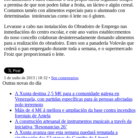
a premisa de que non poden faltar a froita, un lácteo e algún cereal.
Contamos tamén con alimentos especiais para o alumnado con
determinadas intolerancias como ó leite ou ó gluten.
Levarase a cabo nas instalacións do Obradoiro de Emprego nas
inmediacións do centro escolar, e este ano varios establecementos
do noso concello colaboran desinteresadamente donando alimentos
para a realización do obradoiro. Estes son a panadería Volován que
cederá o pan empregado durante toda a semana, e o supermercado
Froiz que proporcionará o leite.
1 de xuño de 2015 | 18:32 •
Sen comentarios
Outras novas do día
A Xunta destina 2,5 M€ para a comunidade galega en
Venezuela, con partidas específicas para ás persoas afectadas
polo terremoto
Máis de 4 M€ á mellora e ampliación da base contra incendios
forestais de Antela
A construción artesanal de instrumentos musicais a través da
iniciativa ‘Resonancias 26’
A Xunta avanza que esta semana quedará rematada a
sinalización das 52 etapas do Camiño do Litoral