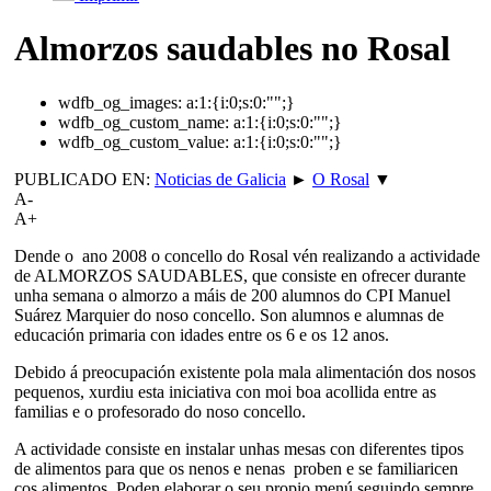
Almorzos saudables no Rosal
wdfb_og_images:
a:1:{i:0;s:0:"";}
wdfb_og_custom_name:
a:1:{i:0;s:0:"";}
wdfb_og_custom_value:
a:1:{i:0;s:0:"";}
PUBLICADO EN:
Noticias de Galicia
►
O Rosal
▼
A-
A+
Dende o ano 2008 o concello do Rosal vén realizando a actividade
de ALMORZOS SAUDABLES, que consiste en ofrecer durante
unha semana o almorzo a máis de 200 alumnos do CPI Manuel
Suárez Marquier do noso concello. Son alumnos e alumnas de
educación primaria con idades entre os 6 e os 12 anos.
Debido á preocupación existente pola mala alimentación dos nosos
pequenos, xurdiu esta iniciativa con moi boa acollida entre as
familias e o profesorado do noso concello.
A actividade consiste en instalar unhas mesas con diferentes tipos
de alimentos para que os nenos e nenas proben e se familiaricen
cos alimentos. Poden elaborar o seu propio menú seguindo sempre